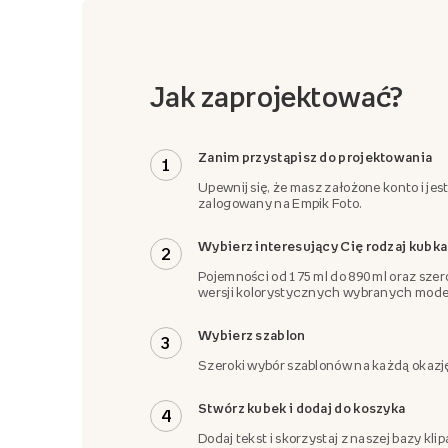
Jak zaprojektować?
Zanim przystąpisz do projektowania
1
Upewnij się, że masz założone konto i jes
zalogowany na Empik Foto.
Wybierz interesujący Cię rodzaj kubka
2
Pojemności od 175 ml do 890 ml oraz szer
wersji kolorystycznych wybranych model
Wybierz szablon
3
Szeroki wybór szablonów na każdą okazj
Stwórz kubek i dodaj do koszyka
4
Dodaj tekst i skorzystaj z naszej bazy klip