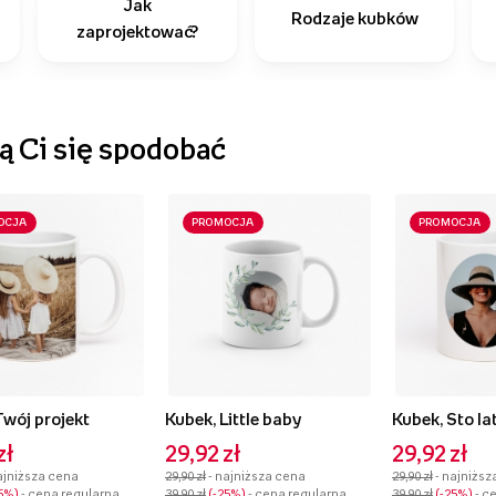
Jak
Rodzaje kubków
zaprojektować?
 Ci się spodobać
OCJA
PROMOCJA
PROMOCJA
Twój projekt
Kubek, Little baby
Kubek, Sto la
zł
29,92 zł
29,92 zł
ajniższa cena
29,90 zł
- najniższa cena
29,90 zł
- najniższ
5%
- cena regularna
39,90 zł
-25%
- cena regularna
39,90 zł
-25%
- c