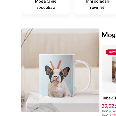
Mogą Ci się
Inni oglądali
spodobać
również
Mogą
PROM
Kubek, 
29,92 
29,90 zł
- n
39,90 zł
-2