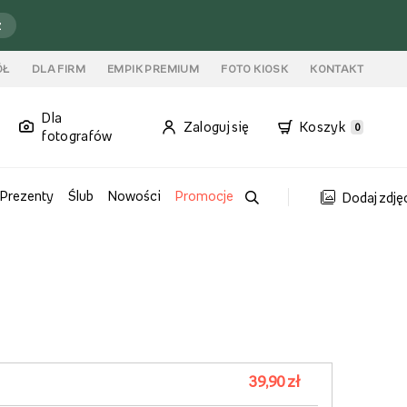
ź
ÓŁ
DLA FIRM
EMPIK PREMIUM
FOTO KIOSK
KONTAKT
Dla
Zaloguj się
Koszyk
0
fotografów
Prezenty
Ślub
Nowości
Promocje
Dodaj zdję
39,90 zł