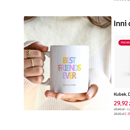
Inni
PROM
Kubek, D
29,92 
29,90 zł
- n
39,90 zł
-2