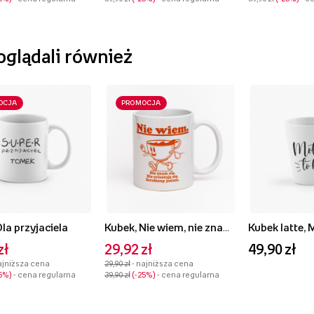
 oglądali również
OCJA
PROMOCJA
la przyjaciela
Kubek, Nie wiem, nie znam się
Kubek latte, 
zł
29,92 zł
49,90 zł
ajniższa cena
29,90 zł
- najniższa cena
5%
- cena regularna
39,90 zł
-25%
- cena regularna