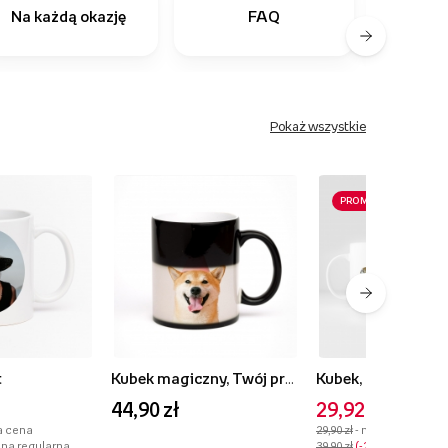
Na każdą okazję
FAQ
Ostatn
Pokaż wszystkie
PROMOCJA
t
Kubek magiczny, Twój projekt
44,90 zł
29,92 zł
a cena
29,90 zł
- najniższa cena
ena regularna
39,90 zł
-25%
- cena reg