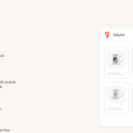
teś
oki wybór
i.
ę.
artów,