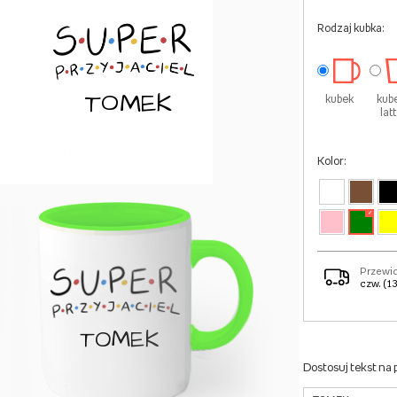
Rodzaj kubka:
TOMEK
kubek
kub
lat
Kolor:
✓
Przewi
czw. (13
TOMEK
Dostosuj tekst na