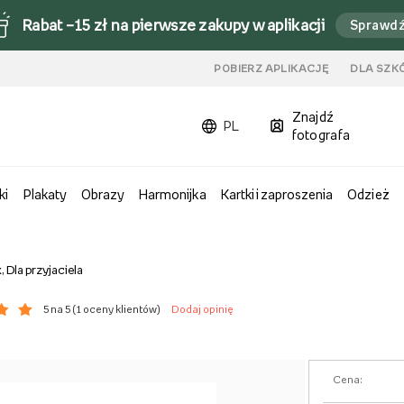
Rabat –15 zł na pierwsze zakupy w aplikacji
Sprawd
u
POBIERZ APLIKACJĘ
DLA SZK
Znajdź
PL
fotografa
ki
Plakaty
Obrazy
Harmonijka
Kartki i zaproszenia
Odzież
 Dla przyjaciela
5 na 5 (
1 oceny klientów
)
Dodaj opinię
Cena: