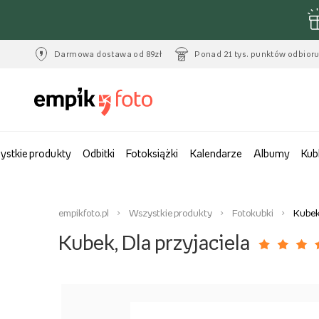
Darmowa dostawa od 89zł
Ponad 21 tys. punktów odbior
ystkie produkty
Odbitki
Fotoksiążki
Kalendarze
Albumy
Kub
empikfoto.pl
Wszystkie produkty
Fotokubki
Kubek,
Kubek, Dla przyjaciela