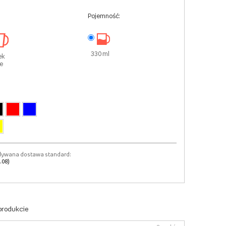
Pojemność:
330 ml
ek
te
dywana dostawa standard:
.08)
 produkcie