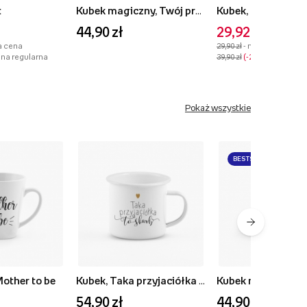
t
Kubek magiczny, Twój projekt
44,90 zł
29,92 zł
a cena
29,90 zł
- najniższa cena
ena regularna
39,90 zł
-25%
- cena reg
Pokaż wszystkie
BESTSELLER
Mother to be
Kubek, Taka przyjaciółka to skarb
54,90 zł
44,90 zł