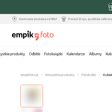
Darmowa dostawa od 89zł
Ponad 21 tys. punktów odbior
ystkie produkty
Odbitki
Fotoksiążki
Kalendarze
Albumy
Kub
empikfoto.pl
Wszystkie produkty
Fotokubki
Kubek