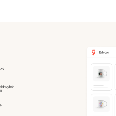
teś
oki wybór
i.
ę.