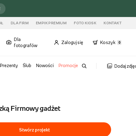
ź
ÓŁ
DLA FIRM
EMPIK PREMIUM
FOTO KIOSK
KONTAKT
Dla
Zaloguj się
Koszyk
0
fotografów
Prezenty
Ślub
Nowości
Promocje
Dodaj zdję