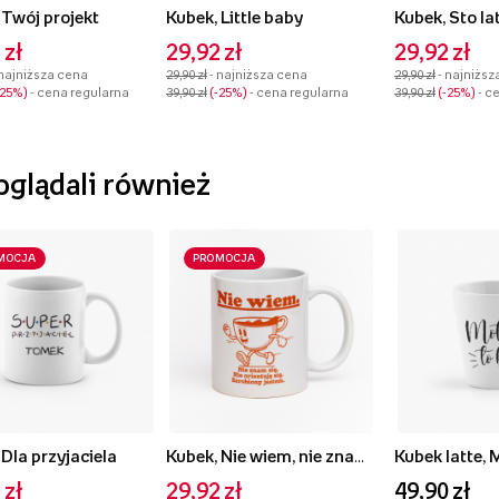
 Twój projekt
Kubek, Little baby
Kubek, Sto la
 zł
29,92 zł
29,92 zł
 najniższa cena
29,90 zł
- najniższa cena
29,90 zł
- najniższ
-25%
- cena regularna
39,90 zł
-25%
- cena regularna
39,90 zł
-25%
- c
 oglądali również
MOCJA
PROMOCJA
 Dla przyjaciela
Kubek, Nie wiem, nie znam się
Kubek latte, 
 zł
29,92 zł
49,90 zł