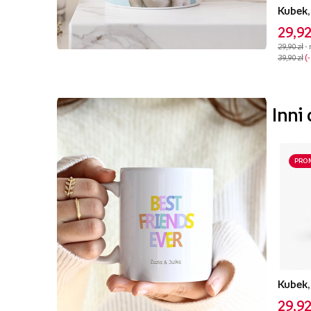
Kubek,
29,92
29,90 zł
-
39,90 zł
Inni
PRO
Kubek,
29,92