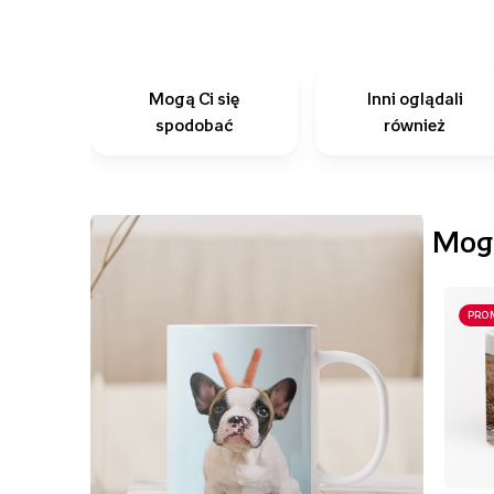
Mogą Ci się
Inni oglądali
spodobać
również
Mogą
PRO