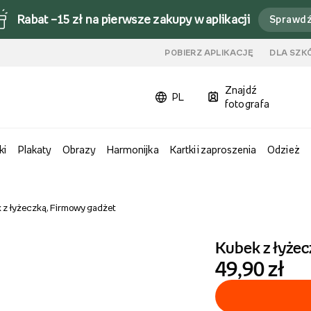
Rabat –15 zł na pierwsze zakupy w aplikacji
Sprawd
u
POBIERZ APLIKACJĘ
DLA SZK
Znajdź
PL
fotografa
ki
Plakaty
Obrazy
Harmonijka
Kartki i zaproszenia
Odzież
 z łyżeczką, Firmowy gadżet