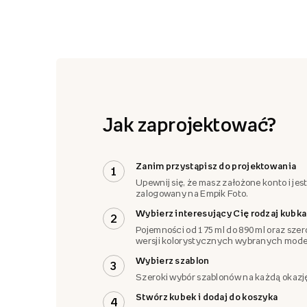
Jak zaprojektować?
Zanim przystąpisz do projektowania
1
Upewnij się, że masz założone konto i jes
zalogowany na Empik Foto.
Wybierz interesujący Cię rodzaj kubka
2
Pojemności od 175 ml do 890 ml oraz szer
wersji kolorystycznych wybranych model
Wybierz szablon
3
Szeroki wybór szablonów na każdą okazj
Stwórz kubek i dodaj do koszyka
4