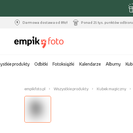
Darmowa dostawa od 89zł
Ponad 21 tys. punktów odbior
ystkie produkty
Odbitki
Fotoksiążki
Kalendarze
Albumy
Kub
empikfoto.pl
Wszystkie produkty
Kubek magiczny