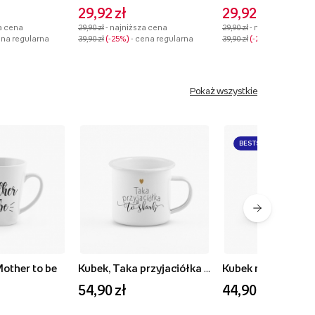
29,92 zł
29,92 zł
a cena
29,90 zł
- najniższa cena
29,90 zł
- najniższa cena
ena regularna
39,90 zł
-25%
- cena regularna
39,90 zł
-25%
- cena reg
Pokaż wszystkie
BESTSELLER
Mother to be
Kubek, Taka przyjaciółka to skarb
54,90 zł
44,90 zł