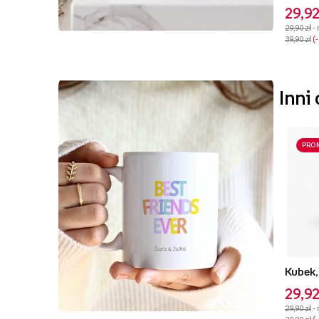
29,92
29,90 zł
-
39,90 zł
Inni
PRO
Kubek,
29,92
29,90 zł
-