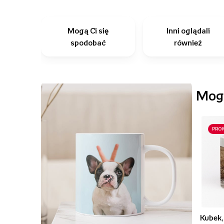
Mogą Ci się
Inni oglądali
spodobać
również
Mogą
PRO
Kubek,