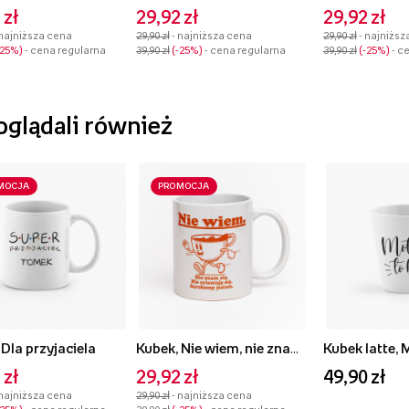
 zł
29,92 zł
29,92 zł
 najniższa cena
29,90 zł
- najniższa cena
29,90 zł
- najniższ
-25%
- cena regularna
39,90 zł
-25%
- cena regularna
39,90 zł
-25%
- c
 oglądali również
MOCJA
PROMOCJA
 Dla przyjaciela
Kubek, Nie wiem, nie znam się
Kubek latte, 
 zł
29,92 zł
49,90 zł
 najniższa cena
29,90 zł
- najniższa cena