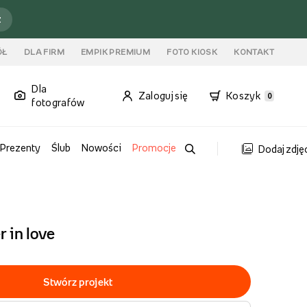
ź
ÓŁ
DLA FIRM
EMPIK PREMIUM
FOTO KIOSK
KONTAKT
Dla
Zaloguj się
Koszyk
0
fotografów
Prezenty
Ślub
Nowości
Promocje
Dodaj zdję