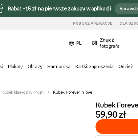
Rabat –15 zł na pierwsze zakupy w aplikacji
Sprawd
u
POBIERZ APLIKACJĘ
DLA SZK
Znajdź
PL
fotografa
ki
Plakaty
Obrazy
Harmonijka
Kartki i zaproszenia
Odzież
Kubek klasyczny 440 ml
Kubek, Forever in love