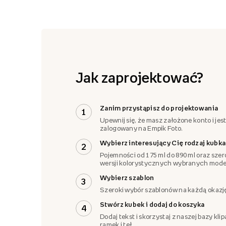
Jak zaprojektować?
Zanim przystąpisz do projektowania
1
Upewnij się, że masz założone konto i jes
zalogowany na Empik Foto.
Wybierz interesujący Cię rodzaj kubka
2
Pojemności od 175 ml do 890 ml oraz szer
wersji kolorystycznych wybranych model
Wybierz szablon
3
Szeroki wybór szablonów na każdą okazj
Stwórz kubek i dodaj do koszyka
4
Dodaj tekst i skorzystaj z naszej bazy klip
ramek i teł.