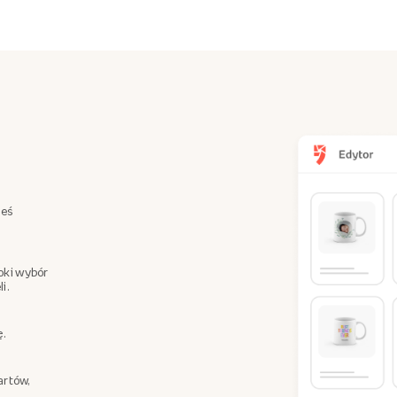
teś
oki wybór
i.
ę.
artów,