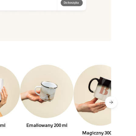
 ml
Emaliowany 200 ml
Z 
Magiczny 300 ml