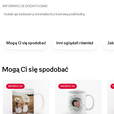
INFORMACJE DODATKOWE:
- kubek sprzedawany w komplecie z korkową podkładką
Mogą Ci się spodobać
Inni oglądali również
Jak
Mogą Ci się spodobać
PROMOCJA
PROMOCJA