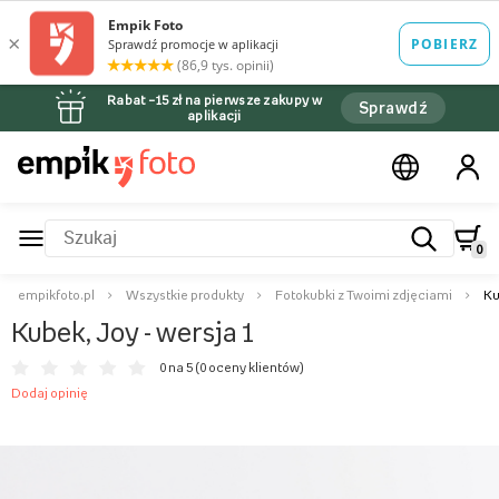
Rabat –15 zł na pierwsze zakupy w
Sprawdź
aplikacji
0
empikfoto.pl
Wszystkie produkty
Fotokubki z Twoimi zdjęciami
Ku
Kubek, Joy - wersja 1
0 na 5 (
0 oceny klientów
)
Dodaj opinię