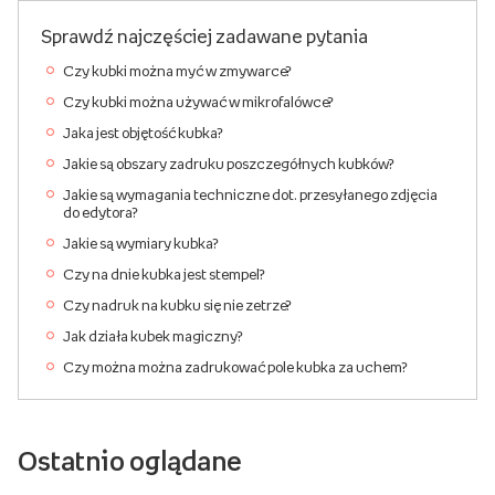
Sprawdź najczęściej zadawane pytania
Czy kubki można myć w zmywarce?
Czy kubki można używać w mikrofalówce?
Jaka jest objętość kubka?
Jakie są obszary zadruku poszczegółnych kubków?
Jakie są wymagania techniczne dot. przesyłanego zdjęcia
do edytora?
Jakie są wymiary kubka?
Czy na dnie kubka jest stempel?
Czy nadruk na kubku się nie zetrze?
Jak działa kubek magiczny?
Czy można można zadrukować pole kubka za uchem?
Ostatnio oglądane