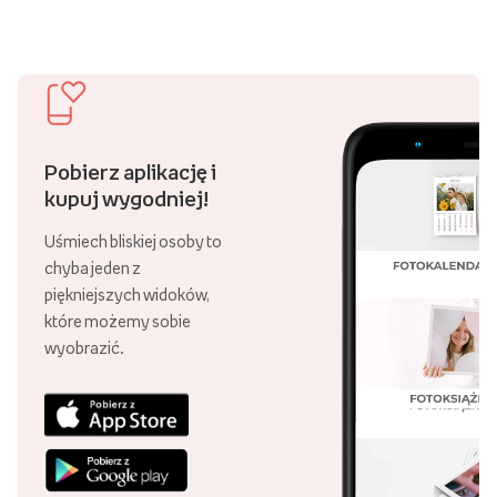
Pobierz aplikację i
kupuj wygodniej!
Uśmiech bliskiej osoby to
chyba jeden z
piękniejszych widoków,
które możemy sobie
wyobrazić.