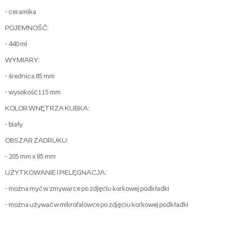
- ceramika
POJEMNOŚĆ:
- 440 ml
WYMIARY:
- średnica 85 mm
- wysokość 115 mm
KOLOR WNĘTRZA KUBKA:
- biały
OBSZAR ZADRUKU:
- 205 mm x 85 mm
UŻYTKOWANIE I PIELĘGNACJA:
- można myć w zmywarce po zdjęciu korkowej podkładki
- można używać w mikrofalówce po zdjęciu korkowej podkładki