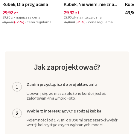
Kubek, Dla przyjaciela
Kubek, Nie wiem, nie znam się
Kube
29,92 zł
29,92 zł
49,9
29,90 zł
- najniższa cena
29,90 zł
- najniższa cena
39,90 zł
-25%
- cena regularna
39,90 zł
-25%
- cena regularna
Jak zaprojektować?
Zanim przystąpisz do projektowania
1
Upewnij się, że masz założone konto i jesteś
zalogowany na Empik Foto.
Wybierz interesujący Cię rodzaj kubka
2
Pojemności od 175 ml do 890 ml oraz szeroki wybór
wersji kolorystycznych wybranych modeli.