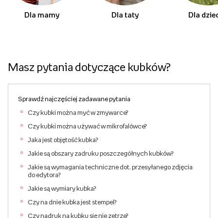
Dla mamy
Dla taty
Dla dzie
Masz pytania dotyczące kubków?
Sprawdź najczęściej zadawane pytania
Czy kubki można myć w zmywarce?
Czy kubki można używać w mikrofalówce?
Jaka jest objętość kubka?
Jakie są obszary zadruku poszczegółnych kubków?
Jakie są wymagania techniczne dot. przesyłanego zdjęcia
do edytora?
Jakie są wymiary kubka?
Czy na dnie kubka jest stempel?
Czy nadruk na kubku się nie zetrze?