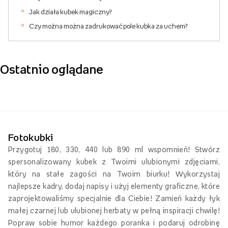
Jak działa kubek magiczny?
Czy można można zadrukować pole kubka za uchem?
Ostatnio oglądane
Fotokubki
Przygotuj 180, 330, 440 lub 890 ml wspomnień! Stwórz
spersonalizowany kubek z Twoimi ulubionymi zdjęciami,
który na stałe zagości na Twoim biurku! Wykorzystaj
najlepsze kadry, dodaj napisy i użyj elementy graficzne, które
zaprojektowaliśmy specjalnie dla Ciebie! Zamień każdy łyk
małej czarnej lub ulubionej herbaty w pełną inspiracji chwilę!
Popraw sobie humor każdego poranka i podaruj odrobinę