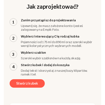
Jak zaprojektować?
Zanim przystąpisz do projektowania
1
Upewnij się, że masz założone konto i jesteś
zalogowany na Empik Foto.
Wybierz interesujący Cię rodzaj kubka
2
Pojemności od 175 ml do 890 ml oraz szeroki wybór
wersji kolorystycznych wybranych modeli.
Wybierz szablon
3
Szeroki wybór szablonów na każdą okazję.
Stwórz kubek i dodaj do koszyka
4
Dodaj tekst i skorzystaj z naszej bazy klipartów,
ramek i teł.
Stwórz kubek