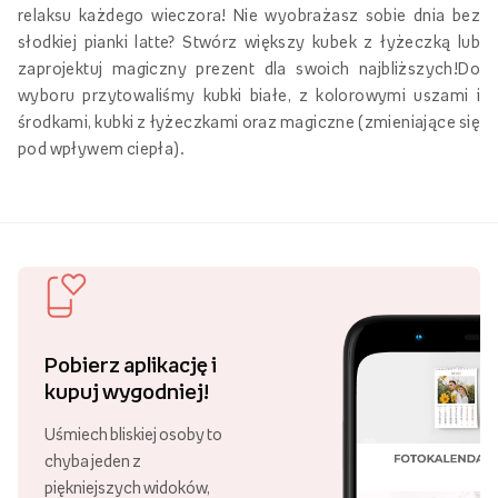
relaksu każdego wieczora! Nie wyobrażasz sobie dnia bez
słodkiej pianki latte? Stwórz większy kubek z łyżeczką lub
zaprojektuj magiczny prezent dla swoich najbliższych!Do
wyboru przytowaliśmy kubki białe, z kolorowymi uszami i
środkami, kubki z łyżeczkami oraz magiczne (zmieniające się
pod wpływem ciepła).
Pobierz aplikację i
kupuj wygodniej!
Uśmiech bliskiej osoby to
chyba jeden z
piękniejszych widoków,