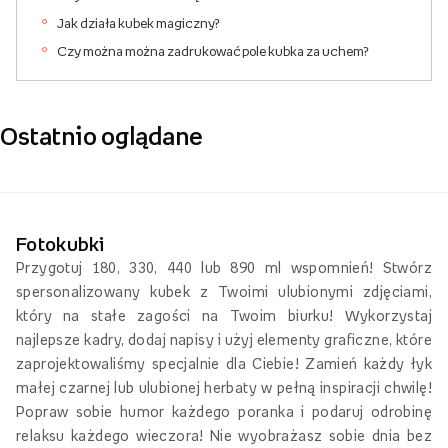
Jak działa kubek magiczny?
Czy można można zadrukować pole kubka za uchem?
Ostatnio oglądane
Fotokubki
Przygotuj 180, 330, 440 lub 890 ml wspomnień! Stwórz
spersonalizowany kubek z Twoimi ulubionymi zdjęciami,
który na stałe zagości na Twoim biurku! Wykorzystaj
najlepsze kadry, dodaj napisy i użyj elementy graficzne, które
zaprojektowaliśmy specjalnie dla Ciebie! Zamień każdy łyk
małej czarnej lub ulubionej herbaty w pełną inspiracji chwilę!
Popraw sobie humor każdego poranka i podaruj odrobinę
relaksu każdego wieczora! Nie wyobrażasz sobie dnia bez