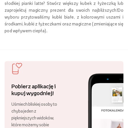
słodkiej pianki latte? Stwórz większy kubek z łyżeczką lub
zaprojektuj magiczny prezent dla swoich najbliższych!Do
wyboru przytowaliśmy kubki białe, z kolorowymi uszami i
środkami, kubki z łyżeczkami oraz magiczne (zmieniające się
pod wpływem ciepła).
Pobierz aplikację i
kupuj wygodniej!
Uśmiech bliskiej osoby to
chyba jeden z
piękniejszych widoków,
które możemy sobie