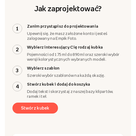
Jak zaprojektować?
Zanim przystąpisz do projektowania
1
Upewnij się, że masz założone konto i jesteś
zalogowany na Empik Foto.
Wybierz interesujący Cię rodzaj kubka
2
Pojemności od 175 ml do 890 ml oraz szeroki wybór
wersji kolorystycznych wybranych modeli.
Wybierz szablon
3
Szeroki wybór szablonów na każdą okazję.
Stwórz kubek i dodaj do koszyka
4
Dodaj tekst i skorzystaj z naszej bazy klipartów,
ramek i teł.
Stwórz kubek