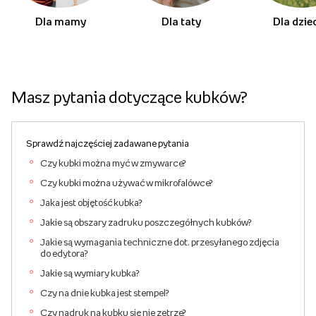
Dla mamy
Dla taty
Dla dzie
Masz pytania dotyczące kubków?
Sprawdź najczęściej zadawane pytania
Czy kubki można myć w zmywarce?
Czy kubki można używać w mikrofalówce?
Jaka jest objętość kubka?
Jakie są obszary zadruku poszczegółnych kubków?
Jakie są wymagania techniczne dot. przesyłanego zdjęcia
do edytora?
Jakie są wymiary kubka?
Czy na dnie kubka jest stempel?
Czy nadruk na kubku się nie zetrze?