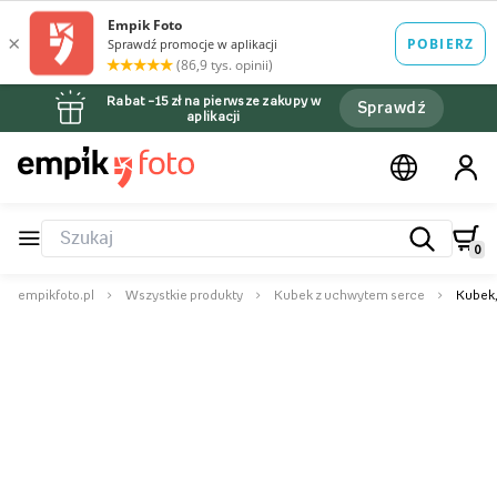
Rabat –15 zł na pierwsze zakupy w
Sprawdź
aplikacji
0
empikfoto.pl
Wszystkie produkty
Kubek z uchwytem serce
Kubek,