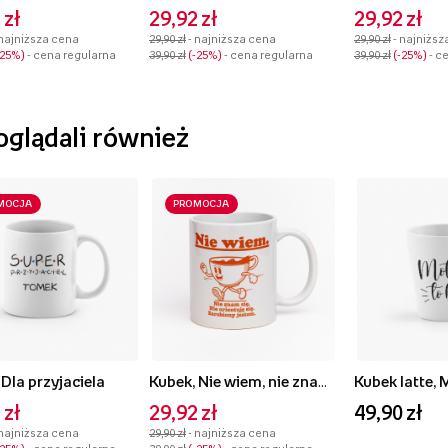
 zł
29,92 zł
29,92 zł
 najniższa cena
29,90 zł
- najniższa cena
29,90 zł
- najniższ
-25%
- cena regularna
39,90 zł
-25%
- cena regularna
39,90 zł
-25%
- c
 oglądali również
MOCJA
PROMOCJA
 Dla przyjaciela
Kubek, Nie wiem, nie znam się
Kubek latte, 
 zł
29,92 zł
49,90 zł
 najniższa cena
29,90 zł
- najniższa cena