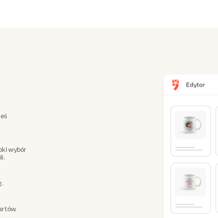
teś
oki wybór
i.
ę.
artów,