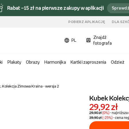
Rabat –15 zł na pierwsze zakupy w aplikacji
Sprawd
u
POBIERZ APLIKACJĘ
DLA SZK
Znajdź
PL
fotografa
ki
Plakaty
Obrazy
Harmonijka
Kartki i zaproszenia
Odzież
 Kolekcja Zimowa Kraina - wersja 2