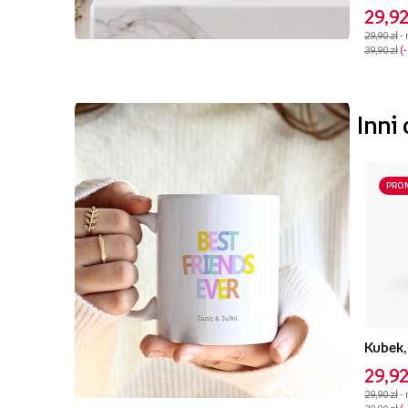
29,92
29,90 zł
-
39,90 zł
Inni
PRO
Kubek,
29,92
29,90 zł
-