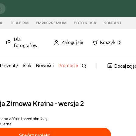
ź
ÓŁ
DLA FIRM
EMPIK PREMIUM
FOTO KIOSK
KONTAKT
Dla
Zaloguj się
Koszyk
0
fotografów
Prezenty
Ślub
Nowości
Promocje
Dodaj zdję