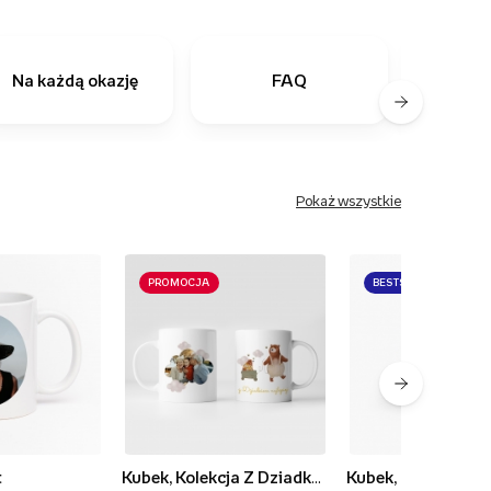
Na każdą okazję
FAQ
Ostatn
Pokaż wszystkie
PROMOCJA
BESTSELLER
t
Kubek, Kolekcja Z Dziadkami najlepiej - wersja 1
Kubek, Rodzinne c