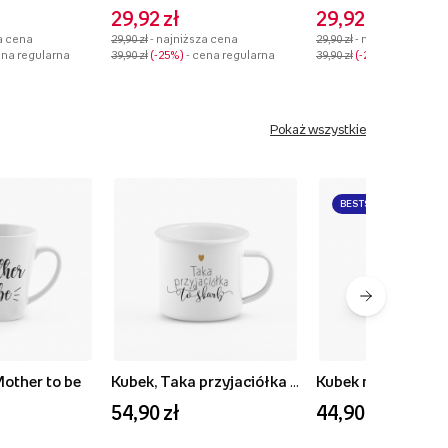
29,92 zł
29,92 zł
a cena
29,90 zł
- najniższa cena
29,90 zł
- najniższa cena
ena regularna
39,90 zł
-25%
- cena regularna
39,90 zł
-25%
- cena reg
Pokaż wszystkie
BESTSELLER
Mother to be
Kubek, Taka przyjaciółka to skarb
54,90 zł
44,90 zł