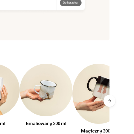
 ml
Emaliowany 200 ml
Z 
Magiczny 300 ml