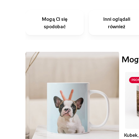
Mogą Ci się
Inni oglądali
spodobać
również
Mogą
PRO
Kubek,