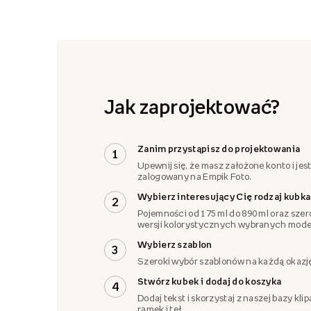
Jak zaprojektować?
Zanim przystąpisz do projektowania
1
Upewnij się, że masz założone konto i jes
zalogowany na Empik Foto.
Wybierz interesujący Cię rodzaj kubka
2
Pojemności od 175 ml do 890 ml oraz szer
wersji kolorystycznych wybranych model
Wybierz szablon
3
Szeroki wybór szablonów na każdą okazj
Stwórz kubek i dodaj do koszyka
4
Dodaj tekst i skorzystaj z naszej bazy klip
ramek i teł.