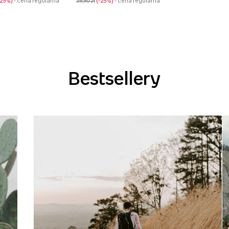
-25%
- cena regularna
39,90 zł
-25%
- cena regularna
Bestsellery