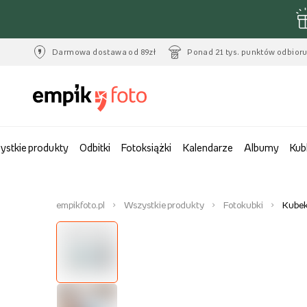
Darmowa dostawa od 89zł
Ponad 21 tys. punktów odbior
ystkie produkty
Odbitki
Fotoksiążki
Kalendarze
Albumy
Kub
empikfoto.pl
Wszystkie produkty
Fotokubki
Kubek,