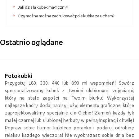
Jak działa kubek magiczny?
Czy można można zadrukować pole kubka za uchem?
Ostatnio oglądane
Fotokubki
Przygotuj 180, 330, 440 lub 890 ml wspomnień! Stwórz
spersonalizowany kubek z Twoimi ulubionymi zdjęciami,
który na stałe zagości na Twoim biurku! Wykorzystaj
najlepsze kadry, dodaj napisy i użyj elementy graficzne, które
zaprojektowaliśmy specjalnie dla Ciebie! Zamień każdy łyk
małej czarnej lub ulubionej herbaty w pełną inspiracji chwilę!
Popraw sobie humor każdego poranka i podaruj odrobinę
relaksu każdego wieczora! Nie wyobrażasz sobie dnia bez