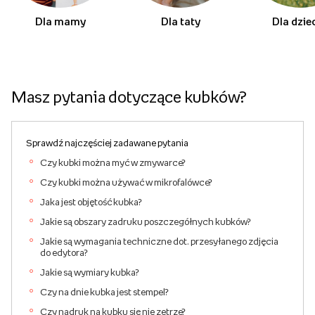
Dla mamy
Dla taty
Dla dzie
Masz pytania dotyczące kubków?
Sprawdź najczęściej zadawane pytania
Czy kubki można myć w zmywarce?
Czy kubki można używać w mikrofalówce?
Jaka jest objętość kubka?
Jakie są obszary zadruku poszczegółnych kubków?
Jakie są wymagania techniczne dot. przesyłanego zdjęcia
do edytora?
Jakie są wymiary kubka?
Czy na dnie kubka jest stempel?
Czy nadruk na kubku się nie zetrze?