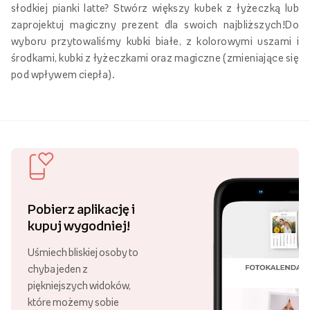
słodkiej pianki latte? Stwórz większy kubek z łyżeczką lub
zaprojektuj magiczny prezent dla swoich najbliższych!Do
wyboru przytowaliśmy kubki białe, z kolorowymi uszami i
środkami, kubki z łyżeczkami oraz magiczne (zmieniające się
pod wpływem ciepła).
Pobierz aplikację i
kupuj wygodniej!
Uśmiech bliskiej osoby to
chyba jeden z
piękniejszych widoków,
które możemy sobie