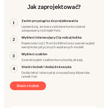
Jak zaprojektować?
Zanim przystąpisz do projektowania
1
Upewnij się, że masz założone konto i jesteś
zalogowany na Empik Foto.
Wybierz interesujący Cię rodzaj kubka
2
Pojemności od 175 ml do 890 ml oraz szeroki wybór
wersji kolorystycznych wybranych modeli.
Wybierz szablon
3
Szeroki wybór szablonów na każdą okazję.
Stwórz kubek i dodaj do koszyka
4
Dodaj tekst i skorzystaj z naszej bazy klipartów,
ramek i teł.
Stwórz kubek