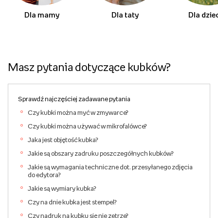
Dla mamy
Dla taty
Dla dzie
Masz pytania dotyczące kubków?
Sprawdź najczęściej zadawane pytania
Czy kubki można myć w zmywarce?
Czy kubki można używać w mikrofalówce?
Jaka jest objętość kubka?
Jakie są obszary zadruku poszczegółnych kubków?
Jakie są wymagania techniczne dot. przesyłanego zdjęcia
do edytora?
Jakie są wymiary kubka?
Czy na dnie kubka jest stempel?
Czy nadruk na kubku się nie zetrze?