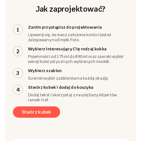
Jak zaprojektować?
Zanim przystąpisz do projektowania
1
Upewnij się, że masz założone konto i jesteś
zalogowany na Empik Foto.
Wybierz interesujący Cię rodzaj kubka
2
Pojemności od 175 ml do 890 ml oraz szeroki wybór
wersji kolorystycznych wybranych modeli.
Wybierz szablon
3
Szeroki wybór szablonów na każdą okazję.
Stwórz kubek i dodaj do koszyka
4
Dodaj tekst i skorzystaj z naszej bazy klipartów,
ramek i teł.
Stwórz kubek