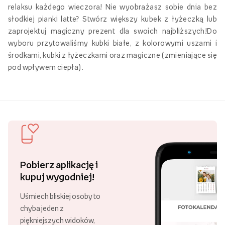
relaksu każdego wieczora! Nie wyobrażasz sobie dnia bez
słodkiej pianki latte? Stwórz większy kubek z łyżeczką lub
zaprojektuj magiczny prezent dla swoich najbliższych!Do
wyboru przytowaliśmy kubki białe, z kolorowymi uszami i
środkami, kubki z łyżeczkami oraz magiczne (zmieniające się
pod wpływem ciepła).
Pobierz aplikację i
kupuj wygodniej!
Uśmiech bliskiej osoby to
chyba jeden z
piękniejszych widoków,