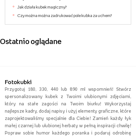
Jak działa kubek magiczny?
Czy można można zadrukować pole kubka za uchem?
Ostatnio oglądane
Fotokubki
Przygotuj 180, 330, 440 lub 890 ml wspomnień! Stwórz
spersonalizowany kubek z Twoimi ulubionymi zdjęciami,
który na stałe zagości na Twoim biurku! Wykorzystaj
najlepsze kadry, dodaj napisy i użyj elementy graficzne, które
zaprojektowaliśmy specjalnie dla Ciebie! Zamień każdy łyk
małej czarnej lub ulubionej herbaty w pełną inspiracji chwilę!
Popraw sobie humor każdego poranka i podaruj odrobinę