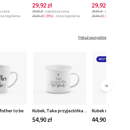
29,92 zł
29,92 zł
a cena
29,90 zł
- najniższa cena
29,90 zł
- najniższa cena
ena regularna
39,90 zł
-25%
- cena regularna
39,90 zł
-25%
- cena reg
Pokaż wszystkie
BESTSELLER
Mother to be
Kubek, Taka przyjaciółka to skarb
54,90 zł
44,90 zł