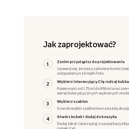
Jak zaprojektować?
Zanim przystąpisz do projektowania
1
Upewnij się, że masz założone konto i jes
zalogowany na Empik Foto.
Wybierz interesujący Cię rodzaj kubka
2
Pojemności od 175 ml do 890 ml oraz szer
wersji kolorystycznych wybranych model
Wybierz szablon
3
Szeroki wybór szablonów na każdą okazj
Stwórz kubek i dodaj do koszyka
4
Dodaj tekst i skorzystaj z naszej bazy klip
ramek i teł.