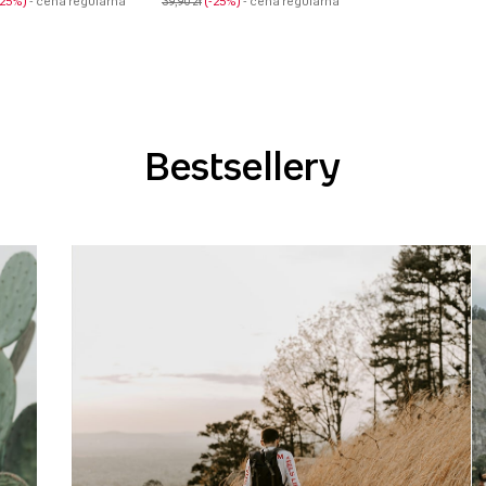
-25%
- cena regularna
39,90 zł
-25%
- cena regularna
Bestsellery