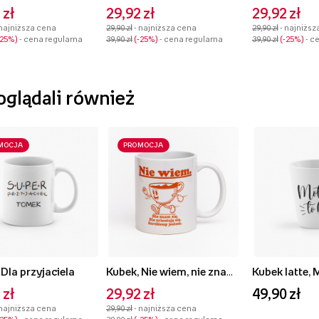
 zł
29,92 zł
29,92 zł
 najniższa cena
29,90 zł
- najniższa cena
29,90 zł
- najniższ
-25%
- cena regularna
39,90 zł
-25%
- cena regularna
39,90 zł
-25%
- c
 oglądali również
MOCJA
PROMOCJA
 Dla przyjaciela
Kubek, Nie wiem, nie znam się
Kubek latte, 
 zł
29,92 zł
49,90 zł
 najniższa cena
29,90 zł
- najniższa cena