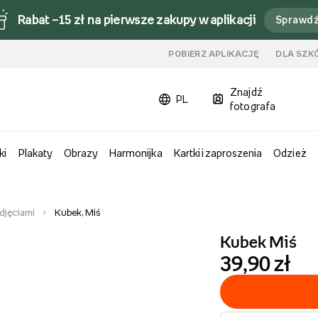
Rabat –15 zł na pierwsze zakupy w aplikacji
Sprawd
u
POBIERZ APLIKACJĘ
DLA SZK
Znajdź
PL
fotografa
ki
Plakaty
Obrazy
Harmonijka
Kartki i zaproszenia
Odzież
zdjęciami
Kubek, Miś