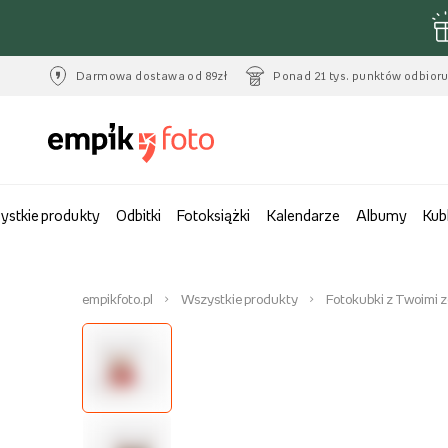
Darmowa dostawa od 89zł
Ponad 21 tys. punktów odbior
ystkie produkty
Odbitki
Fotoksiążki
Kalendarze
Albumy
Kub
empikfoto.pl
Wszystkie produkty
Fotokubki z Twoimi 