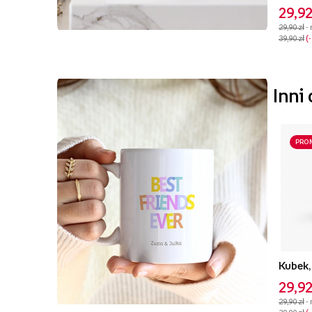
29,92
29,90 zł
-
39,90 zł
Inni
PRO
Kubek,
29,92
29,90 zł
-