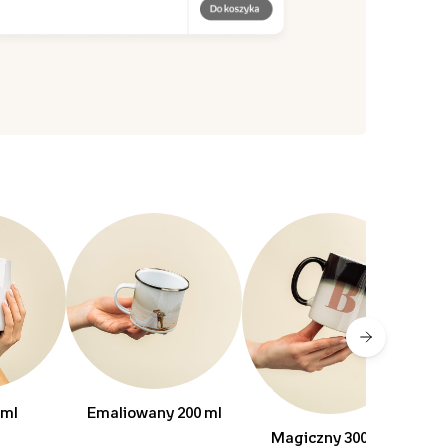
 ml
Emaliowany 200 ml
Z 
Magiczny 300 ml