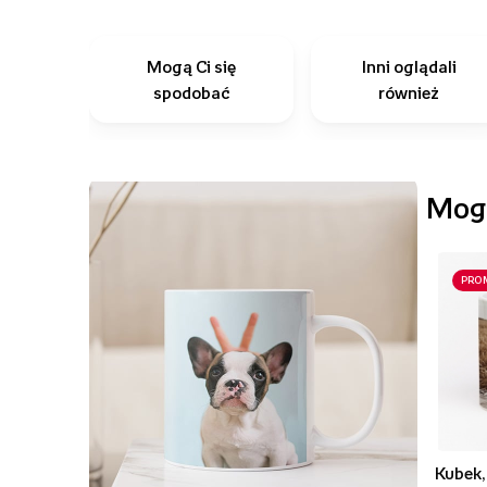
Mogą Ci się
Inni oglądali
spodobać
również
Mogą
PRO
Kubek,