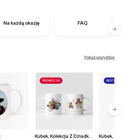
Na każdą okazję
FAQ
Ostatn
Pokaż wszystkie
PROMOCJA
BESTSELLER
t
Kubek, Kolekcja Z Dziadkami najlepiej - wersja 1
Kubek, Rodzinne c