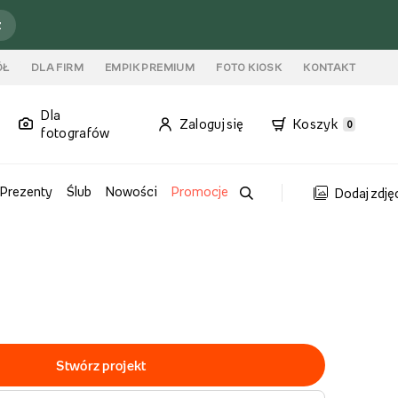
ź
ÓŁ
DLA FIRM
EMPIK PREMIUM
FOTO KIOSK
KONTAKT
Dla
Zaloguj się
Koszyk
0
fotografów
Prezenty
Ślub
Nowości
Promocje
Dodaj zdję