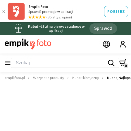
Rabat –15 zł na pierwsze zakupy w
Sprawdź
aplikacji
0
empikfoto.pl
Wszystkie produkty
Kubek klasyczny
Kubek, Najlepsz