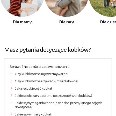
Dla mamy
Dla taty
Dla dzie
Masz pytania dotyczące kubków?
Sprawdź najczęściej zadawane pytania
Czy kubki można myć w zmywarce?
Czy kubki można używać w mikrofalówce?
Jaka jest objętość kubka?
Jakie są obszary zadruku poszczegółnych kubków?
Jakie są wymagania techniczne dot. przesyłanego zdjęcia
do edytora?
Jakie są wymiary kubka?