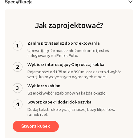
Jak zaprojektować?
Zanim przystąpisz do projektowania
1
Upewnij się, że masz założone konto i jesteś
zalogowany na Empik Foto.
Wybierz interesujący Cię rodzaj kubka
2
Pojemności od 175 ml do 890 ml oraz szeroki wybór
wersji kolorystycznych wybranych modeli.
Wybierz szablon
3
Szeroki wybór szablonów na każdą okazję.
Stwórz kubek i dodaj do koszyka
4
Dodaj tekst i skorzystaj z naszej bazy klipartów,
ramek i teł.
Stwórz kubek