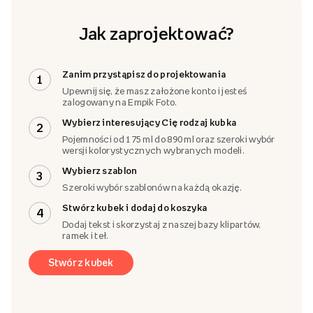
Jak zaprojektować?
Zanim przystąpisz do projektowania
1
Upewnij się, że masz założone konto i jesteś
zalogowany na Empik Foto.
Wybierz interesujący Cię rodzaj kubka
2
Pojemności od 175 ml do 890 ml oraz szeroki wybór
wersji kolorystycznych wybranych modeli.
Wybierz szablon
3
Szeroki wybór szablonów na każdą okazję.
Stwórz kubek i dodaj do koszyka
4
Dodaj tekst i skorzystaj z naszej bazy klipartów,
ramek i teł.
Stwórz kubek