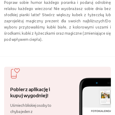
Popraw sobie humor każdego poranka i podaruj odrobinę
relaksu każdego wieczora! Nie wyobrażasz sobie dnia bez
słodkiej pianki latte? Stwórz większy kubek z łyżeczką lub
zaprojektuj magiczny prezent dla swoich najbliższych!Do
wyboru przytowaliśmy kubki białe, z kolorowymi uszami i
środkami, kubki z łyżeczkami oraz magiczne (zmieniające się
pod wpływem ciepła).
Pobierz aplikację i
kupuj wygodniej!
Uśmiech bliskiej osoby to
chyba jeden z