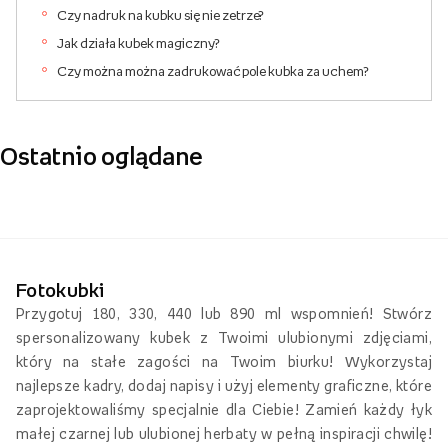
Czy nadruk na kubku się nie zetrze?
Jak działa kubek magiczny?
Czy można można zadrukować pole kubka za uchem?
Ostatnio oglądane
Fotokubki
Przygotuj 180, 330, 440 lub 890 ml wspomnień! Stwórz
spersonalizowany kubek z Twoimi ulubionymi zdjęciami,
który na stałe zagości na Twoim biurku! Wykorzystaj
najlepsze kadry, dodaj napisy i użyj elementy graficzne, które
zaprojektowaliśmy specjalnie dla Ciebie! Zamień każdy łyk
małej czarnej lub ulubionej herbaty w pełną inspiracji chwilę!