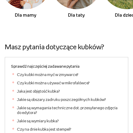
Dla mamy
Dla taty
Dla dzie
Masz pytania dotyczące kubków?
Sprawdź najczęściej zadawane pytania
Czy kubki można myć w zmywarce?
Czy kubki można używać w mikrofalówce?
Jaka jest objętość kubka?
Jakie są obszary zadruku poszczegółnych kubków?
Jakie są wymagania techniczne dot. przesyłanego zdjęcia
do edytora?
Jakie są wymiary kubka?
Czy na dnie kubka jest stempel?