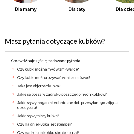
Dla mamy
Dla taty
Dla dzie
Masz pytania dotyczące kubków?
Sprawdź najczęściej zadawane pytania
Czy kubki można myć w zmywarce?
Czy kubki można używać w mikrofalówce?
Jaka jest objętość kubka?
Jakie są obszary zadruku poszczegółnych kubków?
Jakie są wymagania techniczne dot. przesyłanego zdjęcia
do edytora?
Jakie są wymiary kubka?
Czy na dnie kubka jest stempel?
Czy nadruk na kubku się nie zetrze?