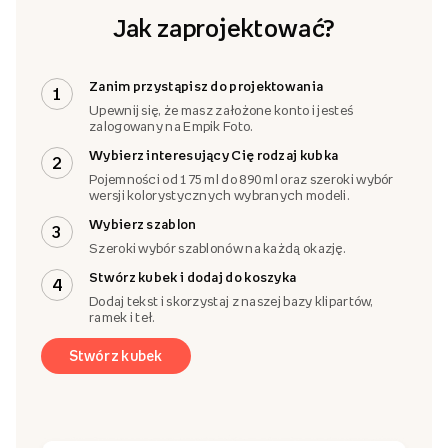
Jak zaprojektować?
Zanim przystąpisz do projektowania
1
Upewnij się, że masz założone konto i jesteś
zalogowany na Empik Foto.
Wybierz interesujący Cię rodzaj kubka
2
Pojemności od 175 ml do 890 ml oraz szeroki wybór
wersji kolorystycznych wybranych modeli.
Wybierz szablon
3
Szeroki wybór szablonów na każdą okazję.
Stwórz kubek i dodaj do koszyka
4
Dodaj tekst i skorzystaj z naszej bazy klipartów,
ramek i teł.
Stwórz kubek