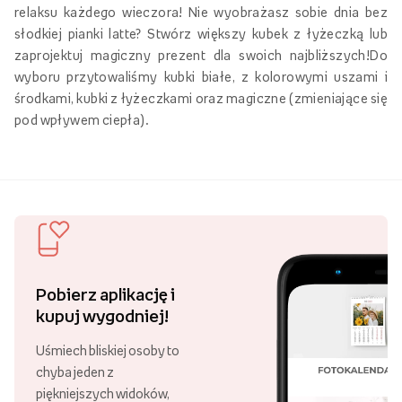
relaksu każdego wieczora! Nie wyobrażasz sobie dnia bez
słodkiej pianki latte? Stwórz większy kubek z łyżeczką lub
zaprojektuj magiczny prezent dla swoich najbliższych!Do
wyboru przytowaliśmy kubki białe, z kolorowymi uszami i
środkami, kubki z łyżeczkami oraz magiczne (zmieniające się
pod wpływem ciepła).
Pobierz aplikację i
kupuj wygodniej!
Uśmiech bliskiej osoby to
chyba jeden z
piękniejszych widoków,