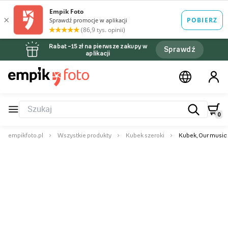
Rabat –15 zł na pierwsze zakupy w
Sprawdź
aplikacji
0
empikfoto.pl
Wszystkie produkty
Kubek szeroki
Kubek, Our music