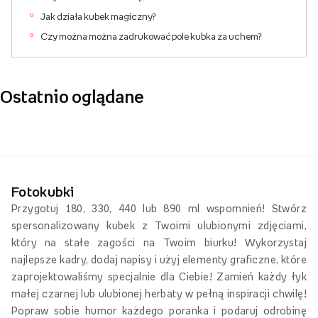
Jak działa kubek magiczny?
Czy można można zadrukować pole kubka za uchem?
Ostatnio oglądane
Fotokubki
Przygotuj 180, 330, 440 lub 890 ml wspomnień! Stwórz
spersonalizowany kubek z Twoimi ulubionymi zdjęciami,
który na stałe zagości na Twoim biurku! Wykorzystaj
najlepsze kadry, dodaj napisy i użyj elementy graficzne, które
zaprojektowaliśmy specjalnie dla Ciebie! Zamień każdy łyk
małej czarnej lub ulubionej herbaty w pełną inspiracji chwilę!
Popraw sobie humor każdego poranka i podaruj odrobinę