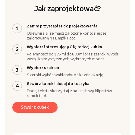
Jak zaprojektować?
Zanim przystąpisz do projektowania
1
Upewnij się, że masz założone konto i jesteś
zalogowany na Empik Foto.
Wybierz interesujący Cię rodzaj kubka
2
Pojemności od 175 ml do 890 ml oraz szeroki wybór
wersji kolorystycznych wybranych modeli.
Wybierz szablon
3
Szeroki wybór szablonów na każdą okazję.
Stwórz kubek i dodaj do koszyka
4
Dodaj tekst i skorzystaj z naszej bazy klipartów,
ramek i teł.
Stwórz kubek