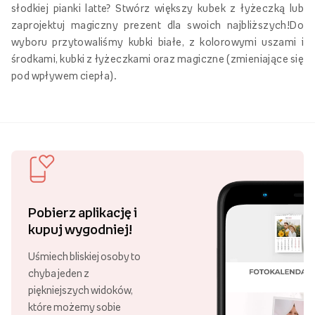
relaksu każdego wieczora! Nie wyobrażasz sobie dnia bez
słodkiej pianki latte? Stwórz większy kubek z łyżeczką lub
zaprojektuj magiczny prezent dla swoich najbliższych!Do
wyboru przytowaliśmy kubki białe, z kolorowymi uszami i
środkami, kubki z łyżeczkami oraz magiczne (zmieniające się
pod wpływem ciepła).
Pobierz aplikację i
kupuj wygodniej!
Uśmiech bliskiej osoby to
chyba jeden z
piękniejszych widoków,