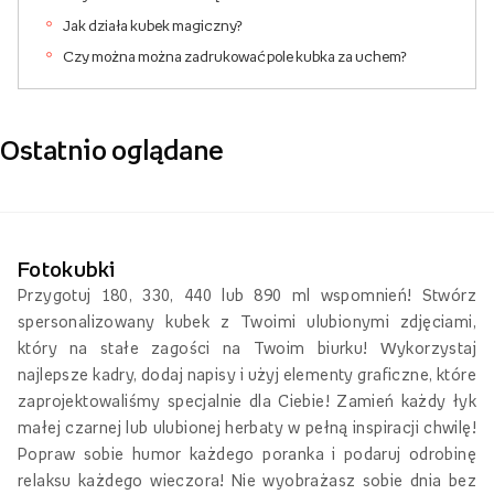
Jak działa kubek magiczny?
Czy można można zadrukować pole kubka za uchem?
Ostatnio oglądane
Fotokubki
Przygotuj 180, 330, 440 lub 890 ml wspomnień! Stwórz
spersonalizowany kubek z Twoimi ulubionymi zdjęciami,
który na stałe zagości na Twoim biurku! Wykorzystaj
najlepsze kadry, dodaj napisy i użyj elementy graficzne, które
zaprojektowaliśmy specjalnie dla Ciebie! Zamień każdy łyk
małej czarnej lub ulubionej herbaty w pełną inspiracji chwilę!
Popraw sobie humor każdego poranka i podaruj odrobinę