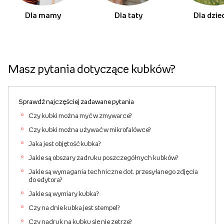
Dla mamy
Dla taty
Dla dzie
Masz pytania dotyczące kubków?
Sprawdź najczęściej zadawane pytania
Czy kubki można myć w zmywarce?
Czy kubki można używać w mikrofalówce?
Jaka jest objętość kubka?
Jakie są obszary zadruku poszczegółnych kubków?
Jakie są wymagania techniczne dot. przesyłanego zdjęcia
do edytora?
Jakie są wymiary kubka?
Czy na dnie kubka jest stempel?
Czy nadruk na kubku się nie zetrze?