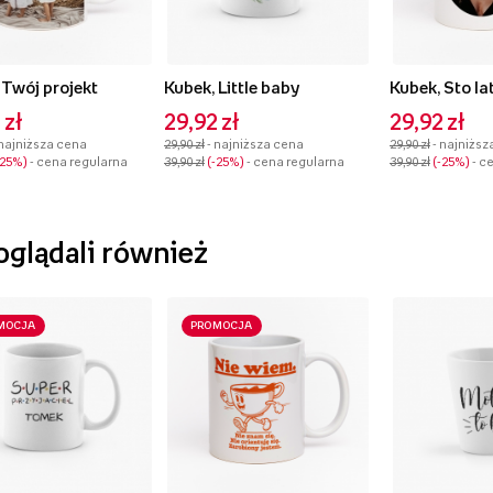
 Twój projekt
Kubek, Little baby
Kubek, Sto la
 zł
29,92 zł
29,92 zł
 najniższa cena
29,90 zł
- najniższa cena
29,90 zł
- najniższ
-25%
- cena regularna
39,90 zł
-25%
- cena regularna
39,90 zł
-25%
- c
 oglądali również
MOCJA
PROMOCJA