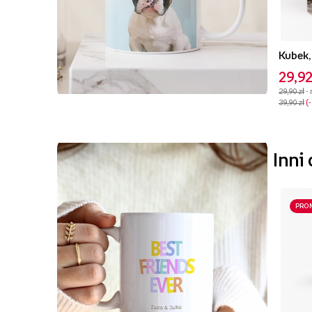
Kubek,
29,92
29,90 zł
-
39,90 zł
Inni
PRO