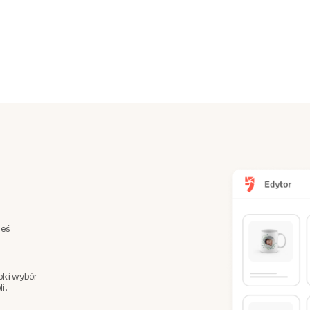
teś
oki wybór
i.