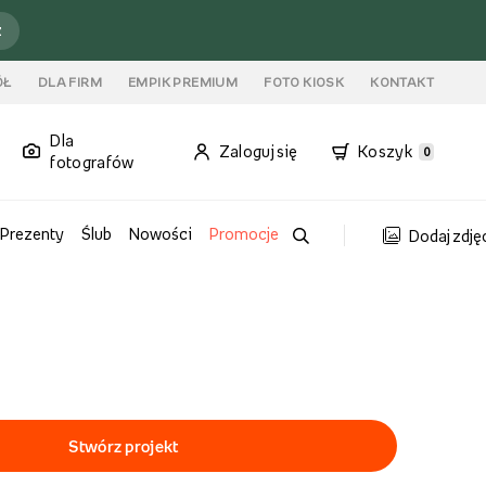
ź
ÓŁ
DLA FIRM
EMPIK PREMIUM
FOTO KIOSK
KONTAKT
Dla
Zaloguj się
Koszyk
0
fotografów
Prezenty
Ślub
Nowości
Promocje
Dodaj zdję