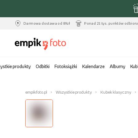
Darmowa dostawa od 89zł
Ponad 21 tys. punktów odbior
ystkie produkty
Odbitki
Fotoksiążki
Kalendarze
Albumy
Kub
empikfoto.pl
Wszystkie produkty
Kubek klasyczny