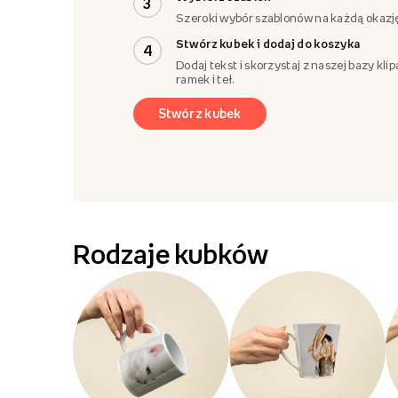
3
Szeroki wybór szablonów na każdą okazj
Stwórz kubek i dodaj do koszyka
4
Dodaj tekst i skorzystaj z naszej bazy klip
ramek i teł.
Stwórz kubek
Rodzaje kubków