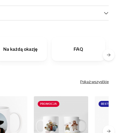
Na każdą okazję
FAQ
Ostatn
Pokaż wszystkie
PROMOCJA
BESTSELLER