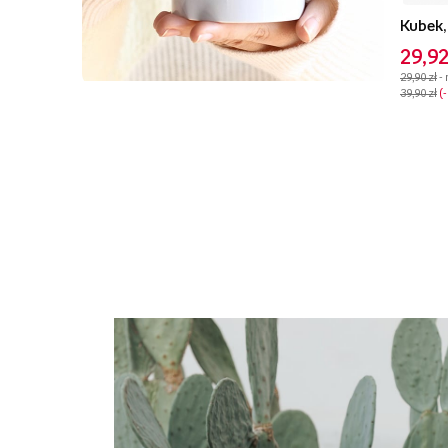
Kubek,
29,92
29,90 zł
-
39,90 zł