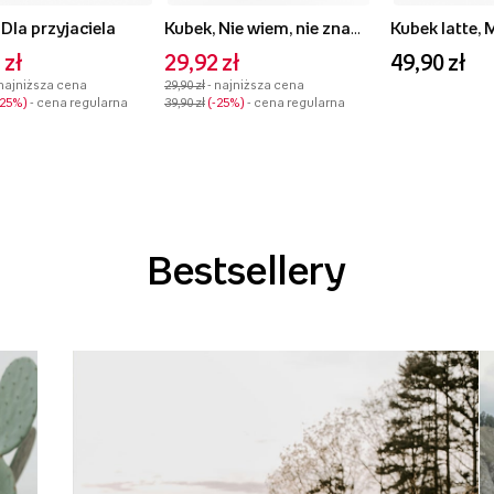
 Dla przyjaciela
Kubek, Nie wiem, nie znam się
Kubek latte, 
 zł
29,92 zł
49,90 zł
 najniższa cena
29,90 zł
- najniższa cena
-25%
- cena regularna
39,90 zł
-25%
- cena regularna
Bestsellery