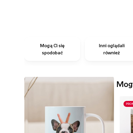
Mogą Ci się
Inni oglądali
spodobać
również
Mogą
PRO