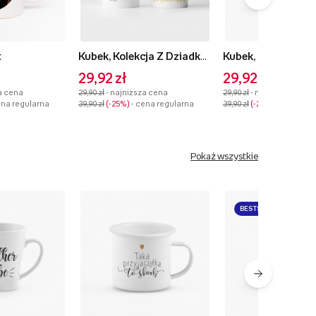
t
Kubek, Kolekcja Z Dziadkami najlepiej - wersja 1
Kubek, Rodzinne c
29,92 zł
29,92 zł
a cena
29,90 zł
- najniższa cena
29,90 zł
- najniższa cena
ena regularna
39,90 zł
-25%
- cena regularna
39,90 zł
-25%
- cena reg
Pokaż wszystkie
BESTSELLER