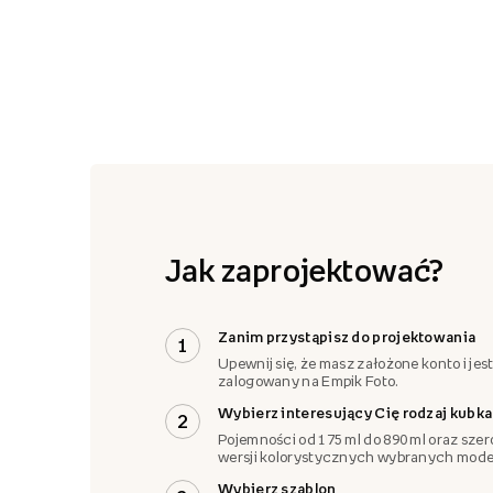
Jak zaprojektować?
Zanim przystąpisz do projektowania
1
Upewnij się, że masz założone konto i jes
zalogowany na Empik Foto.
Wybierz interesujący Cię rodzaj kubka
2
Pojemności od 175 ml do 890 ml oraz szer
wersji kolorystycznych wybranych model
Wybierz szablon