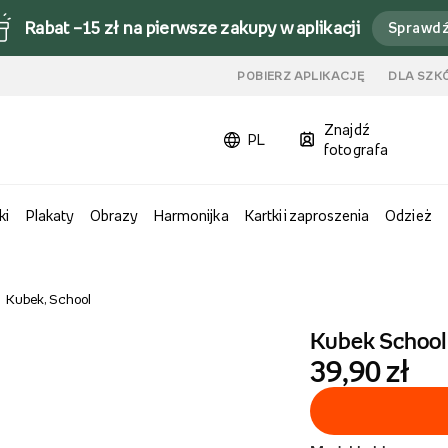
Rabat –15 zł na pierwsze zakupy w aplikacji
Sprawd
u
POBIERZ APLIKACJĘ
DLA SZK
Znajdź
PL
fotografa
ki
Plakaty
Obrazy
Harmonijka
Kartki i zaproszenia
Odzież
Kubek, School