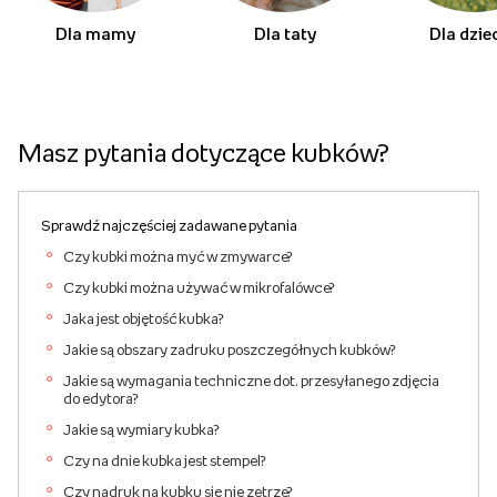
Dla mamy
Dla taty
Dla dzie
Masz pytania dotyczące kubków?
Sprawdź najczęściej zadawane pytania
Czy kubki można myć w zmywarce?
Czy kubki można używać w mikrofalówce?
Jaka jest objętość kubka?
Jakie są obszary zadruku poszczegółnych kubków?
Jakie są wymagania techniczne dot. przesyłanego zdjęcia
do edytora?
Jakie są wymiary kubka?
Czy na dnie kubka jest stempel?
Czy nadruk na kubku się nie zetrze?