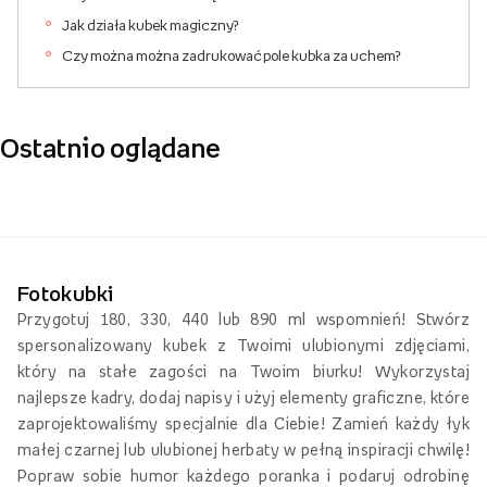
Jak działa kubek magiczny?
Czy można można zadrukować pole kubka za uchem?
Ostatnio oglądane
Fotokubki
Przygotuj 180, 330, 440 lub 890 ml wspomnień! Stwórz
spersonalizowany kubek z Twoimi ulubionymi zdjęciami,
który na stałe zagości na Twoim biurku! Wykorzystaj
najlepsze kadry, dodaj napisy i użyj elementy graficzne, które
zaprojektowaliśmy specjalnie dla Ciebie! Zamień każdy łyk
małej czarnej lub ulubionej herbaty w pełną inspiracji chwilę!
Popraw sobie humor każdego poranka i podaruj odrobinę