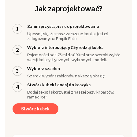
Jak zaprojektować?
Zanim przystąpisz do projektowania
1
Upewnij się, że masz założone konto i jesteś
zalogowany na Empik Foto.
Wybierz interesujący Cię rodzaj kubka
2
Pojemności od 175 ml do 890 ml oraz szeroki wybór
wersji kolorystycznych wybranych modeli.
Wybierz szablon
3
Szeroki wybór szablonów na każdą okazję.
Stwórz kubek i dodaj do koszyka
4
Dodaj tekst i skorzystaj z naszej bazy klipartów,
ramek i teł.
Stwórz kubek