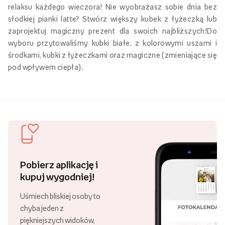
relaksu każdego wieczora! Nie wyobrażasz sobie dnia bez
słodkiej pianki latte? Stwórz większy kubek z łyżeczką lub
zaprojektuj magiczny prezent dla swoich najbliższych!Do
wyboru przytowaliśmy kubki białe, z kolorowymi uszami i
środkami, kubki z łyżeczkami oraz magiczne (zmieniające się
pod wpływem ciepła).
Pobierz aplikację i
kupuj wygodniej!
Uśmiech bliskiej osoby to
chyba jeden z
piękniejszych widoków,