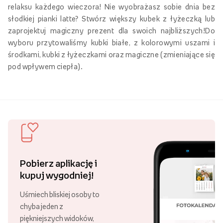
relaksu każdego wieczora! Nie wyobrażasz sobie dnia bez
słodkiej pianki latte? Stwórz większy kubek z łyżeczką lub
zaprojektuj magiczny prezent dla swoich najbliższych!Do
wyboru przytowaliśmy kubki białe, z kolorowymi uszami i
środkami, kubki z łyżeczkami oraz magiczne (zmieniające się
pod wpływem ciepła).
Pobierz aplikację i
kupuj wygodniej!
Uśmiech bliskiej osoby to
chyba jeden z
piękniejszych widoków,