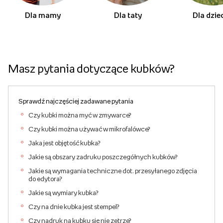
Dla mamy
Dla taty
Dla dzie
Masz pytania dotyczące kubków?
Sprawdź najczęściej zadawane pytania
Czy kubki można myć w zmywarce?
Czy kubki można używać w mikrofalówce?
Jaka jest objętość kubka?
Jakie są obszary zadruku poszczegółnych kubków?
Jakie są wymagania techniczne dot. przesyłanego zdjęcia
do edytora?
Jakie są wymiary kubka?
Czy na dnie kubka jest stempel?
Czy nadruk na kubku się nie zetrze?