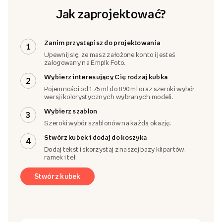
Jak zaprojektować?
Zanim przystąpisz do projektowania
1
Upewnij się, że masz założone konto i jesteś
zalogowany na Empik Foto.
Wybierz interesujący Cię rodzaj kubka
2
Pojemności od 175 ml do 890 ml oraz szeroki wybór
wersji kolorystycznych wybranych modeli.
Wybierz szablon
3
Szeroki wybór szablonów na każdą okazję.
Stwórz kubek i dodaj do koszyka
4
Dodaj tekst i skorzystaj z naszej bazy klipartów,
ramek i teł.
Stwórz kubek