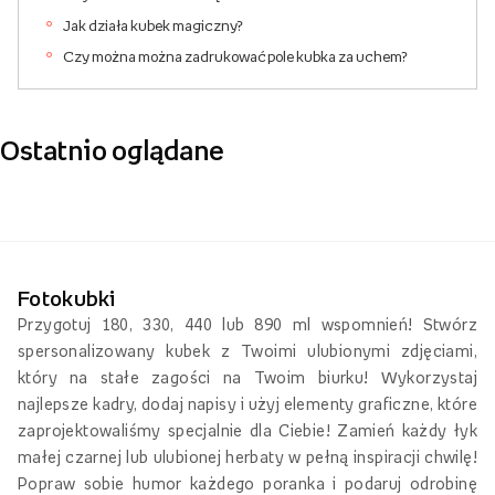
Jak działa kubek magiczny?
Czy można można zadrukować pole kubka za uchem?
Ostatnio oglądane
Fotokubki
Przygotuj 180, 330, 440 lub 890 ml wspomnień! Stwórz
spersonalizowany kubek z Twoimi ulubionymi zdjęciami,
który na stałe zagości na Twoim biurku! Wykorzystaj
najlepsze kadry, dodaj napisy i użyj elementy graficzne, które
zaprojektowaliśmy specjalnie dla Ciebie! Zamień każdy łyk
małej czarnej lub ulubionej herbaty w pełną inspiracji chwilę!
Popraw sobie humor każdego poranka i podaruj odrobinę