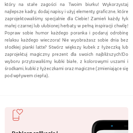
który na stałe zagości na Twoim biurku! Wykorzystaj
najlepsze kadry, dodaj napisy i użyj elementy graficzne, które
zaprojektowaliśmy specjalnie dla Ciebie! Zamień każdy łyk
małej czarnej lub ulubionej herbaty w pełną inspiracji chwilę!
Popraw sobie humor każdego poranka i podaruj odrobinę
relaksu każdego wieczora! Nie wyobrażasz sobie dnia bez
słodkiej pianki latte? Stwórz większy kubek z łyżeczką lub
zaprojektuj magiczny prezent dla swoich najbliższych!Do
wyboru przytowaliśmy kubki białe, z kolorowymi uszami i
środkami, kubki z łyżeczkami oraz magiczne (zmieniające się
pod wpływem ciepła).