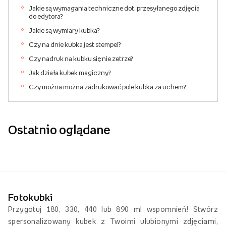
Jakie są wymagania techniczne dot. przesyłanego zdjęcia
do edytora?
Jakie są wymiary kubka?
Czy na dnie kubka jest stempel?
Czy nadruk na kubku się nie zetrze?
Jak działa kubek magiczny?
Czy można można zadrukować pole kubka za uchem?
Ostatnio oglądane
Fotokubki
Przygotuj 180, 330, 440 lub 890 ml wspomnień! Stwórz
spersonalizowany kubek z Twoimi ulubionymi zdjęciami,