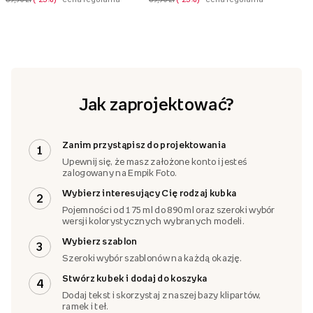
Jak zaprojektować?
Zanim przystąpisz do projektowania
1
Upewnij się, że masz założone konto i jesteś
zalogowany na Empik Foto.
Wybierz interesujący Cię rodzaj kubka
2
Pojemności od 175 ml do 890 ml oraz szeroki wybór
wersji kolorystycznych wybranych modeli.
Wybierz szablon
3
Szeroki wybór szablonów na każdą okazję.
Stwórz kubek i dodaj do koszyka
4
Dodaj tekst i skorzystaj z naszej bazy klipartów,
ramek i teł.