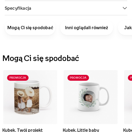
Mogą Ci się spodobać
Inni oglądali również
Jak
Mogą Ci się spodobać
PROMOCJA
PROMOCJA
Kubek, Twój projekt
Kubek, Little baby
Kube