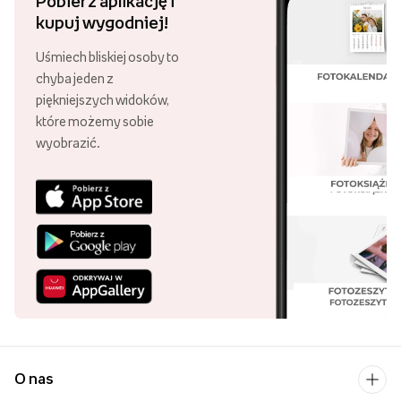
Pobierz aplikację i
kupuj wygodniej!
Uśmiech bliskiej osoby to
chyba jeden z
piękniejszych widoków,
które możemy sobie
wyobrazić.
O nas