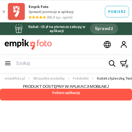
Rabat –15 zł na pierwsze zakupy w
Sprawdź
aplikacji
0
empikfoto.pl
Wszystkie produkty
Fotokubki
Kubek z łyżeczką, Twój
PRODUKT DOSTĘPNY W APLIKACJI MOBILNEJ
Pobierz aplikację