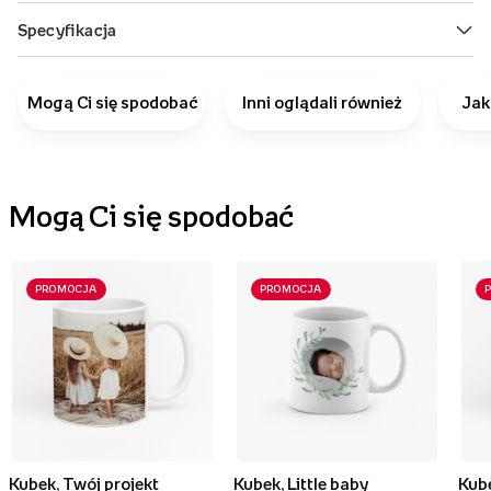
Mogą Ci się spodobać
Inni oglądali również
Jak
Mogą Ci się spodobać
PROMOCJA
PROMOCJA
Kubek, Twój projekt
Kubek, Little baby
Kube