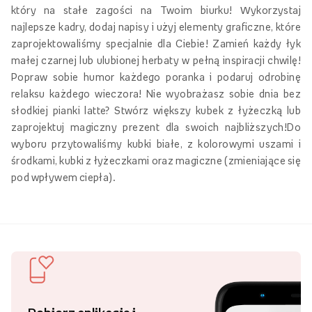
który na stałe zagości na Twoim biurku! Wykorzystaj
najlepsze kadry, dodaj napisy i użyj elementy graficzne, które
zaprojektowaliśmy specjalnie dla Ciebie! Zamień każdy łyk
małej czarnej lub ulubionej herbaty w pełną inspiracji chwilę!
Popraw sobie humor każdego poranka i podaruj odrobinę
relaksu każdego wieczora! Nie wyobrażasz sobie dnia bez
słodkiej pianki latte? Stwórz większy kubek z łyżeczką lub
zaprojektuj magiczny prezent dla swoich najbliższych!Do
wyboru przytowaliśmy kubki białe, z kolorowymi uszami i
środkami, kubki z łyżeczkami oraz magiczne (zmieniające się
pod wpływem ciepła).