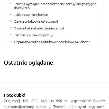
Jakie są wymagania techniczne dot. przesyłanego zdjęcia
do edytora?
Jakie są wymiary kubka?
Czy na dnie kubka jest stempel?
Czy nadruk na kubku się nie zetrze?
Jak działa kubek magiczny?
Czy można można zadrukować pole kubka za uchem?
Ostatnio oglądane
Fotokubki
Przygotuj 180, 330, 440 lub 890 ml wspomnień! Stwórz
spersonalizowany kubek z Twoimi ulubionymi zdjęciami,