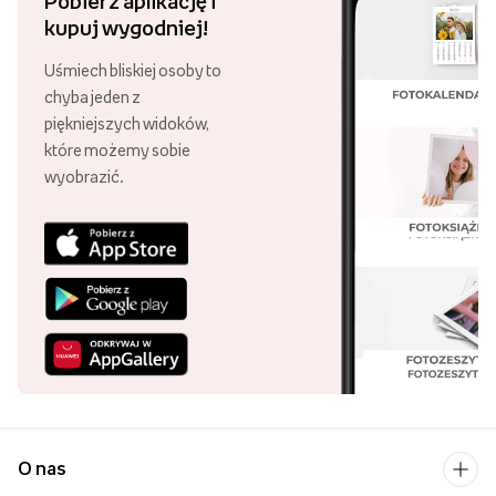
Pobierz aplikację i
kupuj wygodniej!
Uśmiech bliskiej osoby to
chyba jeden z
piękniejszych widoków,
które możemy sobie
wyobrazić.
O nas