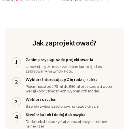
Jak zaprojektować?
Zanim przystąpisz do projektowania
1
Upewnij się, że masz założone konto i jesteś
zalogowany na Empik Foto.
Wybierz interesujący Cię rodzaj kubka
2
Pojemności od 175 ml do 890 ml oraz szeroki wybór
wersji kolorystycznych wybranych modeli.
Wybierz szablon
3
Szeroki wybór szablonów na każdą okazję.
Stwórz kubek i dodaj do koszyka
4
Dodaj tekst i skorzystaj z naszej bazy klipartów,
ramek i teł.