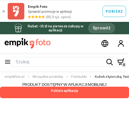
Rabat –15 zł na pierwsze zakupy w
Sprawdź
aplikacji
0
empikfoto.pl
Wszystkie produkty
Fotokubki
Kubek z łyżeczką, Twój
PRODUKT DOSTĘPNY W APLIKACJI MOBILNEJ
Pobierz aplikację