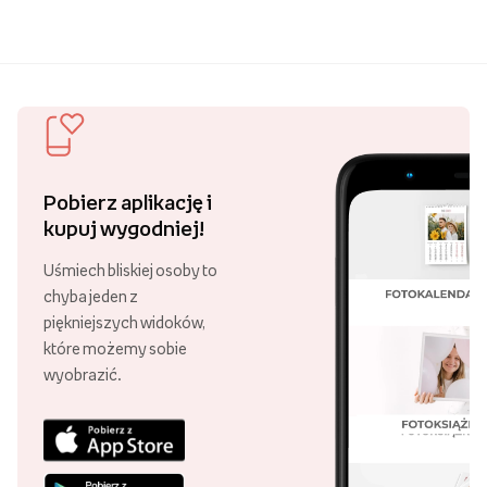
Pobierz aplikację i
kupuj wygodniej!
Uśmiech bliskiej osoby to
chyba jeden z
piękniejszych widoków,
które możemy sobie
wyobrazić.