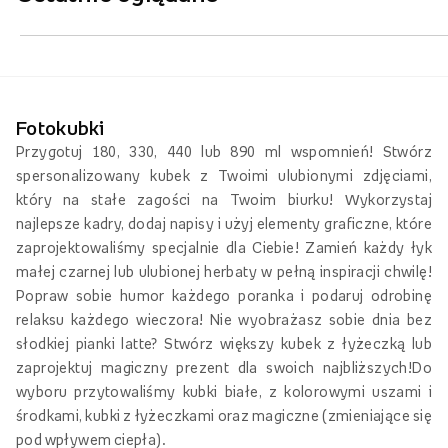
Fotokubki
Przygotuj 180, 330, 440 lub 890 ml wspomnień! Stwórz
spersonalizowany kubek z Twoimi ulubionymi zdjęciami,
który na stałe zagości na Twoim biurku! Wykorzystaj
najlepsze kadry, dodaj napisy i użyj elementy graficzne, które
zaprojektowaliśmy specjalnie dla Ciebie! Zamień każdy łyk
małej czarnej lub ulubionej herbaty w pełną inspiracji chwilę!
Popraw sobie humor każdego poranka i podaruj odrobinę
relaksu każdego wieczora! Nie wyobrażasz sobie dnia bez
słodkiej pianki latte? Stwórz większy kubek z łyżeczką lub
zaprojektuj magiczny prezent dla swoich najbliższych!Do
wyboru przytowaliśmy kubki białe, z kolorowymi uszami i
środkami, kubki z łyżeczkami oraz magiczne (zmieniające się
pod wpływem ciepła).