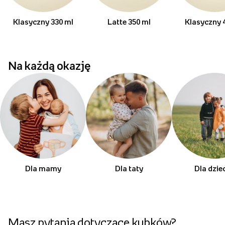
Klasyczny 330 ml
Latte 350 ml
Klasyczny 
Na każdą okazję
Dla mamy
Dla taty
Dla dzie
Masz pytania dotyczące kubków?