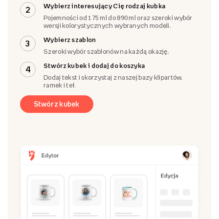
Wybierz interesujący Cię rodzaj kubka
2
Pojemności od 175 ml do 890 ml oraz szeroki wybór
wersji kolorystycznych wybranych modeli.
Wybierz szablon
3
Szeroki wybór szablonów na każdą okazję.
Stwórz kubek i dodaj do koszyka
4
Dodaj tekst i skorzystaj z naszej bazy klipartów,
ramek i teł.
Stwórz kubek