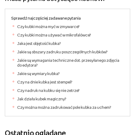
Sprawdź najczęściej zadawane pytania
Czy kubki można myć w zmywarce?
Czy kubki można używać w mikrofalówce?
Jaka jest objętość kubka?
Jakie są obszary zadruku poszczegółnych kubków?
Jakie są wymagania techniczne dot. przesyłanego zdjęcia
do edytora?
Jakie są wymiary kubka?
Czy na dnie kubka jest stempel?
Czy nadruk na kubku się nie zetrze?
Jak działa kubek magiczny?
Czy można można zadrukować pole kubka za uchem?
Ostatnio oglądane