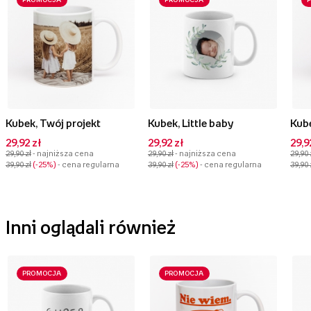
PROMOCJA
PROMOCJA
Kubek, Twój projekt
Kubek, Little baby
Kube
29,92 zł
29,92 zł
29,9
29,90 zł
- najniższa cena
29,90 zł
- najniższa cena
29,90 
39,90 zł
-25%
- cena regularna
39,90 zł
-25%
- cena regularna
39,90 
Inni oglądali również
PROMOCJA
PROMOCJA