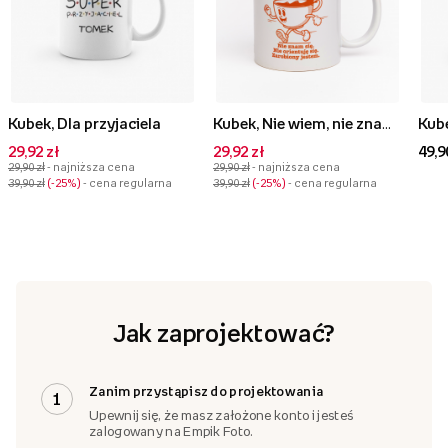
Kubek, Dla przyjaciela
Kubek, Nie wiem, nie znam się
Kube
29,92 zł
29,92 zł
49,9
29,90 zł
- najniższa cena
29,90 zł
- najniższa cena
39,90 zł
-25%
- cena regularna
39,90 zł
-25%
- cena regularna
Jak zaprojektować?
Zanim przystąpisz do projektowania
1
Upewnij się, że masz założone konto i jesteś
zalogowany na Empik Foto.