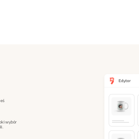
teś
oki wybór
i.