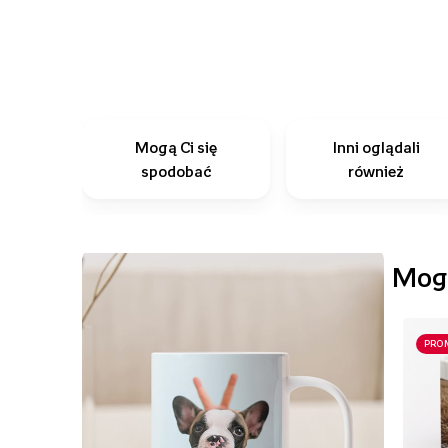
Mogą Ci się
Inni oglądali
spodobać
również
Mogą
PRO