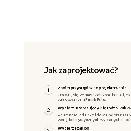
Jak zaprojektować?
Zanim przystąpisz do projektowania
1
Upewnij się, że masz założone konto i jes
zalogowany na Empik Foto.
Wybierz interesujący Cię rodzaj kubka
2
Pojemności od 175 ml do 890 ml oraz szer
wersji kolorystycznych wybranych model
Wybierz szablon
3