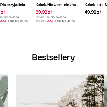
 Dla przyjaciela
Kubek, Nie wiem, nie znam się
Kubek latte, 
 zł
29,92 zł
49,90 zł
 najniższa cena
29,90 zł
- najniższa cena
-25%
- cena regularna
39,90 zł
-25%
- cena regularna
Bestsellery