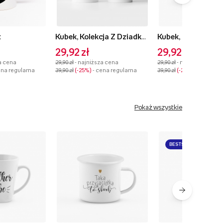
t
Kubek, Kolekcja Z Dziadkami najlepiej - wersja 1
Kubek, Rodzinne c
29,92 zł
29,92 zł
a cena
29,90 zł
- najniższa cena
29,90 zł
- najniższa cena
ena regularna
39,90 zł
-25%
- cena regularna
39,90 zł
-25%
- cena reg
Pokaż wszystkie
BESTSELLER