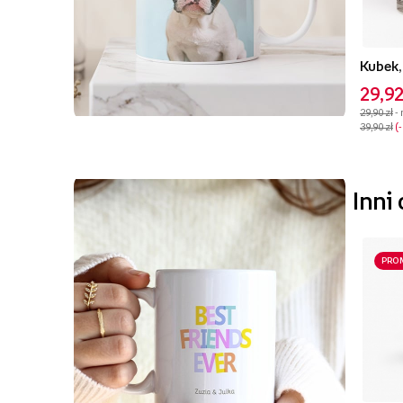
Kubek,
29,92
29,90 zł
-
39,90 zł
Inni
PRO