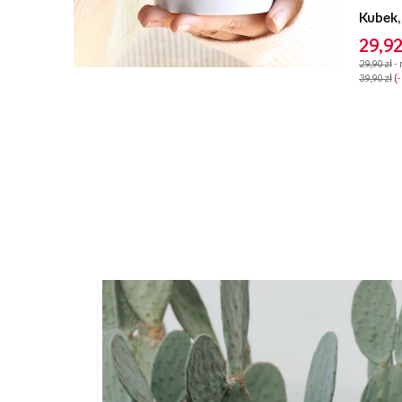
Kubek,
29,92
29,90 zł
-
39,90 zł