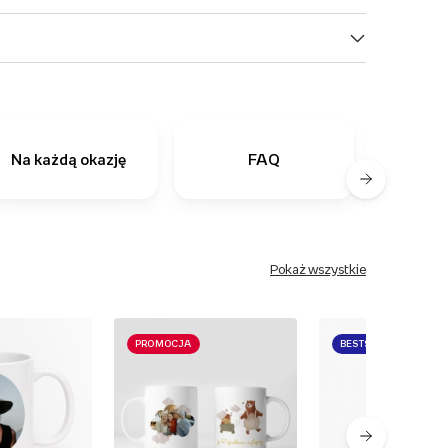
Na każdą okazję
FAQ
Ostatn
Pokaż wszystkie
PROMOCJA
BESTSELLER