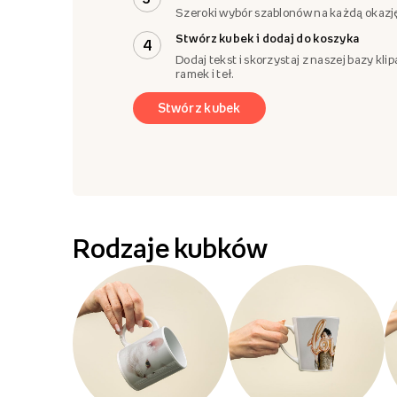
Szeroki wybór szablonów na każdą okazj
Stwórz kubek i dodaj do koszyka
4
Dodaj tekst i skorzystaj z naszej bazy klip
ramek i teł.
Stwórz kubek
Rodzaje kubków