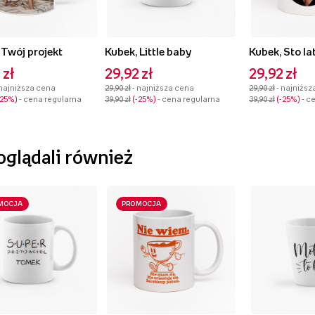
 Twój projekt
Kubek, Little baby
Kubek, Sto la
 zł
29,92 zł
29,92 zł
 najniższa cena
29,90 zł
- najniższa cena
29,90 zł
- najniższ
-25%
- cena regularna
39,90 zł
-25%
- cena regularna
39,90 zł
-25%
- c
 oglądali również
MOCJA
PROMOCJA