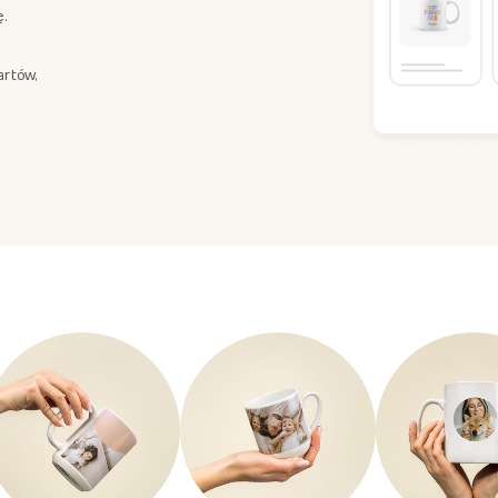
ę.
artów,