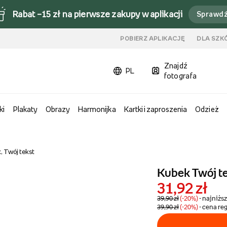
Rabat –15 zł na pierwsze zakupy w aplikacji
Sprawd
u
POBIERZ APLIKACJĘ
DLA SZK
Znajdź
PL
fotografa
ki
Plakaty
Obrazy
Harmonijka
Kartki i zaproszenia
Odzież
, Twój tekst