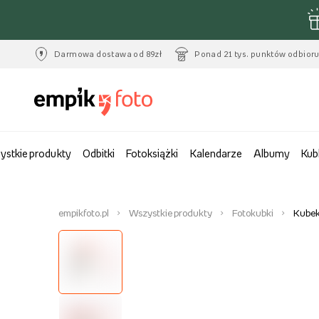
Darmowa dostawa od 89zł
Ponad 21 tys. punktów odbior
ystkie produkty
Odbitki
Fotoksiążki
Kalendarze
Albumy
Kub
empikfoto.pl
Wszystkie produkty
Fotokubki
Kubek