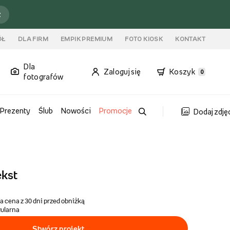
ź
ÓŁ
DLA FIRM
EMPIK PREMIUM
FOTO KIOSK
KONTAKT
Dla
Zaloguj się
Koszyk
0
fotografów
Prezenty
Ślub
Nowości
Promocje
Dodaj zdję