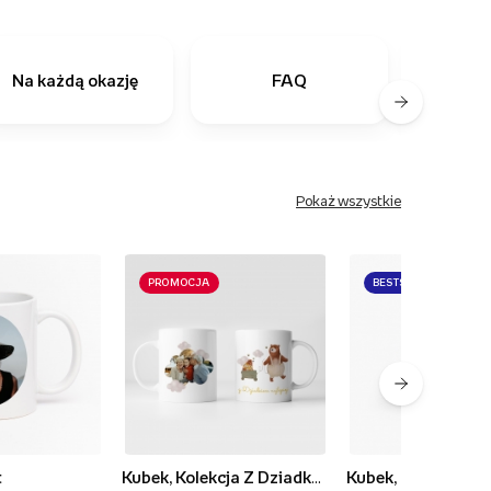
Na każdą okazję
FAQ
Ostatn
Pokaż wszystkie
PROMOCJA
BESTSELLER
t
Kubek, Kolekcja Z Dziadkami najlepiej - wersja 1
Kubek, Rodzinne c