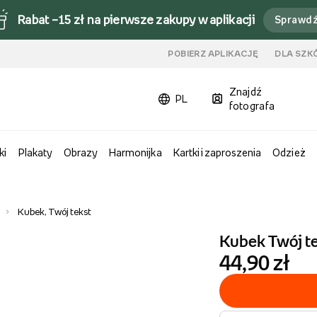
Rabat –15 zł na pierwsze zakupy w aplikacji
Sprawd
u
POBIERZ APLIKACJĘ
DLA SZK
Znajdź
PL
fotografa
ki
Plakaty
Obrazy
Harmonijka
Kartki i zaproszenia
Odzież
Kubek, Twój tekst