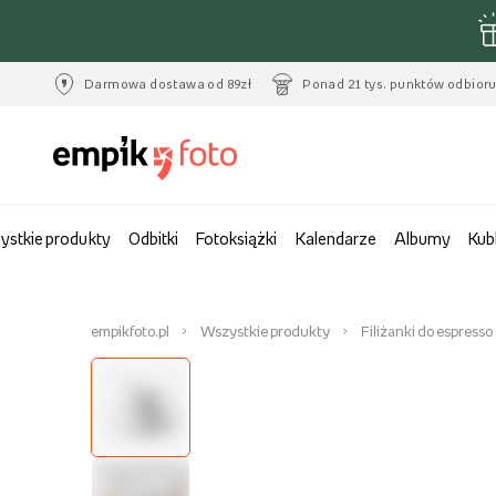
Darmowa dostawa od 89zł
Ponad 21 tys. punktów odbior
ystkie produkty
Odbitki
Fotoksiążki
Kalendarze
Albumy
Kub
empikfoto.pl
Wszystkie produkty
Filiżanki do espresso