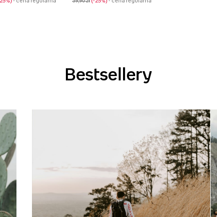
-25%
- cena regularna
39,90 zł
-25%
- cena regularna
Bestsellery