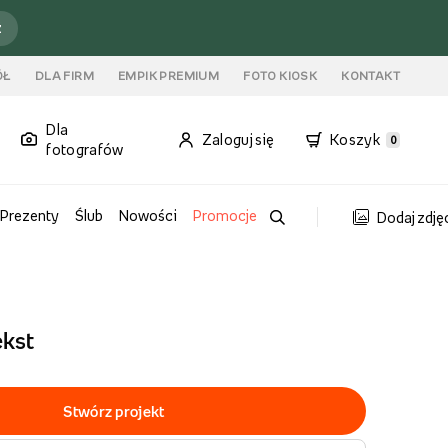
ź
ÓŁ
DLA FIRM
EMPIK PREMIUM
FOTO KIOSK
KONTAKT
Dla
Zaloguj się
Koszyk
0
fotografów
Prezenty
Ślub
Nowości
Promocje
Dodaj zdję