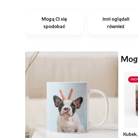
Mogą Ci się
Inni oglądali
spodobać
również
Mogą
PRO
Kubek,