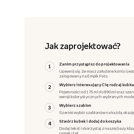
Jak zaprojektować?
Zanim przystąpisz do projektowania
1
Upewnij się, że masz założone konto i jes
zalogowany na Empik Foto.
Wybierz interesujący Cię rodzaj kubka
2
Pojemności od 175 ml do 890 ml oraz szer
wersji kolorystycznych wybranych model
Wybierz szablon
3
Szeroki wybór szablonów na każdą okazj
Stwórz kubek i dodaj do koszyka
4
Dodaj tekst i skorzystaj z naszej bazy klip
ramek i teł.