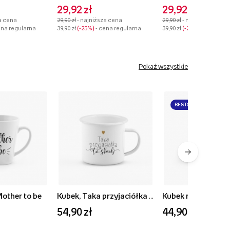
29,92 zł
29,92 zł
a cena
29,90 zł
- najniższa cena
29,90 zł
- najniższa cena
ena regularna
39,90 zł
-25%
- cena regularna
39,90 zł
-25%
- cena reg
Pokaż wszystkie
BESTSELLER
Mother to be
Kubek, Taka przyjaciółka to skarb
54,90 zł
44,90 zł