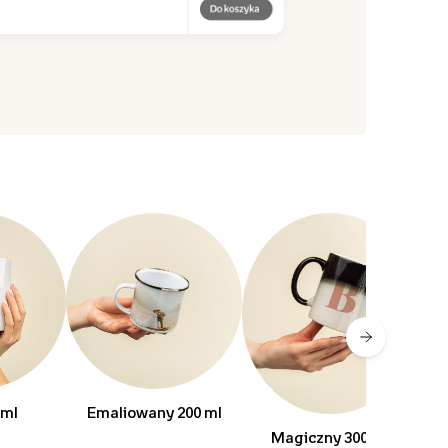
 ml
Emaliowany 200 ml
Z 
Magiczny 300 ml