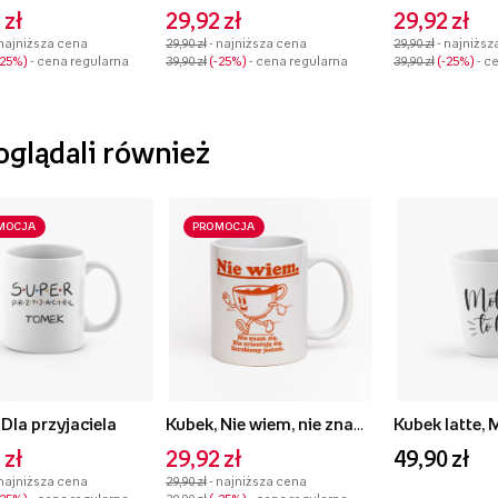
 zł
29,92 zł
29,92 zł
 najniższa cena
29,90 zł
- najniższa cena
29,90 zł
- najniższ
-25%
- cena regularna
39,90 zł
-25%
- cena regularna
39,90 zł
-25%
- c
 oglądali również
MOCJA
PROMOCJA
 Dla przyjaciela
Kubek, Nie wiem, nie znam się
Kubek latte, 
 zł
29,92 zł
49,90 zł
 najniższa cena
29,90 zł
- najniższa cena