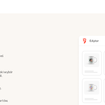
teś
oki wybór
i.
ę.
artów,