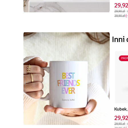
29,92
29,90 zł
-
39,90 zł
Inni
PRO
Kubek,
29,92
29,90 zł
-