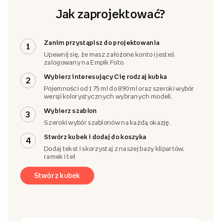
Jak zaprojektować?
Zanim przystąpisz do projektowania
1
Upewnij się, że masz założone konto i jesteś
zalogowany na Empik Foto.
Wybierz interesujący Cię rodzaj kubka
2
Pojemności od 175 ml do 890 ml oraz szeroki wybór
wersji kolorystycznych wybranych modeli.
Wybierz szablon
3
Szeroki wybór szablonów na każdą okazję.
Stwórz kubek i dodaj do koszyka
4
Dodaj tekst i skorzystaj z naszej bazy klipartów,
ramek i teł.
Stwórz kubek