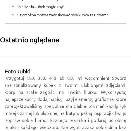
Jak działa kubek magiczny?
Czy można można zadrukować pole kubka za uchem?
Ostatnio oglądane
Fotokubki
Przygotuj 180, 330, 440 lub 890 ml wspomnień! Stwórz
spersonalizowany kubek z Twoimi ulubionymi zdjęciami,
który na stałe zagości na Twoim biurku! Wykorzystaj
najlepsze kadry, dodaj napisy i użyj elementy graficzne, które
zaprojektowaliśmy specjalnie dla Ciebie! Zamień każdy łyk
małej czarnej lub ulubionej herbaty w pełną inspiracji chwilę!
Popraw sobie humor każdego poranka i podaruj odrobinę