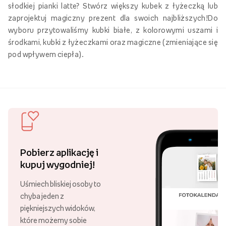
relaksu każdego wieczora! Nie wyobrażasz sobie dnia bez
słodkiej pianki latte? Stwórz większy kubek z łyżeczką lub
zaprojektuj magiczny prezent dla swoich najbliższych!Do
wyboru przytowaliśmy kubki białe, z kolorowymi uszami i
środkami, kubki z łyżeczkami oraz magiczne (zmieniające się
pod wpływem ciepła).
Pobierz aplikację i
kupuj wygodniej!
Uśmiech bliskiej osoby to
chyba jeden z
piękniejszych widoków,