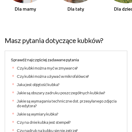
Dla mamy
Dla taty
Dla dzie
Masz pytania dotyczące kubków?
Sprawdź najczęściej zadawane pytania
Czy kubki można myć w zmywarce?
Czy kubki można używać w mikrofalówce?
Jaka jest objętość kubka?
Jakie są obszary zadruku poszczegółnych kubków?
Jakie są wymagania techniczne dot. przesyłanego zdjęcia
do edytora?
Jakie są wymiary kubka?
Czy na dnie kubka jest stempel?
Czy nadruk na kubku się nie zetrze?