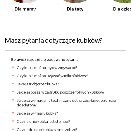
Dla mamy
Dla taty
Dla dzie
Masz pytania dotyczące kubków?
Sprawdź najczęściej zadawane pytania
Czy kubki można myć w zmywarce?
Czy kubki można używać w mikrofalówce?
Jaka jest objętość kubka?
Jakie są obszary zadruku poszczegółnych kubków?
Jakie są wymagania techniczne dot. przesyłanego zdjęcia
do edytora?
Jakie są wymiary kubka?
Czy na dnie kubka jest stempel?
Czy nadruk na kubku się nie zetrze?