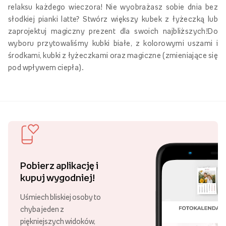
relaksu każdego wieczora! Nie wyobrażasz sobie dnia bez
słodkiej pianki latte? Stwórz większy kubek z łyżeczką lub
zaprojektuj magiczny prezent dla swoich najbliższych!Do
wyboru przytowaliśmy kubki białe, z kolorowymi uszami i
środkami, kubki z łyżeczkami oraz magiczne (zmieniające się
pod wpływem ciepła).
Pobierz aplikację i
kupuj wygodniej!
Uśmiech bliskiej osoby to
chyba jeden z
piękniejszych widoków,