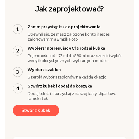
Jak zaprojektować?
Zanim przystąpisz do projektowania
1
Upewnij się, że masz założone konto i jesteś
zalogowany na Empik Foto.
Wybierz interesujący Cię rodzaj kubka
2
Pojemności od 175 ml do 890 ml oraz szeroki wybór
wersji kolorystycznych wybranych modeli.
Wybierz szablon
3
Szeroki wybór szablonów na każdą okazję.
Stwórz kubek i dodaj do koszyka
4
Dodaj tekst i skorzystaj z naszej bazy klipartów,
ramek i teł.
Stwórz kubek