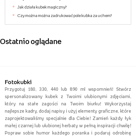
Jak działa kubek magiczny?
Czy można można zadrukować pole kubka za uchem?
Ostatnio oglądane
Fotokubki
Przygotuj 180, 330, 440 lub 890 ml wspomnień! Stwórz
spersonalizowany kubek z Twoimi ulubionymi zdjęciami,
który na stałe zagości na Twoim biurku! Wykorzystaj
najlepsze kadry, dodaj napisy i użyj elementy graficzne, które
zaprojektowaliśmy specjalnie dla Ciebie! Zamień każdy łyk
małej czarnej lub ulubionej herbaty w pełną inspiracji chwilę!
Popraw sobie humor każdego poranka i podaruj odrobinę