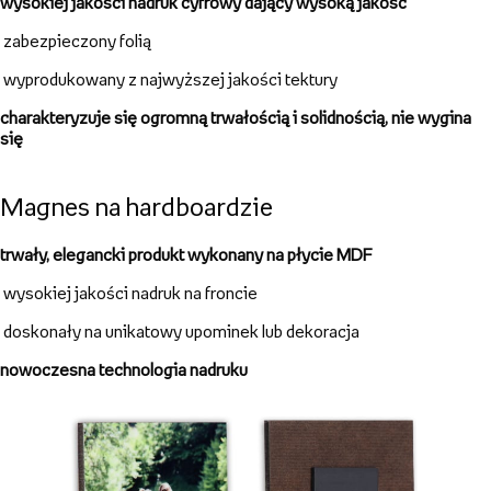
trwały produkt w dobrej cenie
rozmiary
od 3,5x3,5 do 15x20cm
!
świetny pomysł na wyjątkowy upominek
wybierz szablon, dodaj zdjęcia i tekst, a my zajmiemy się resztą!