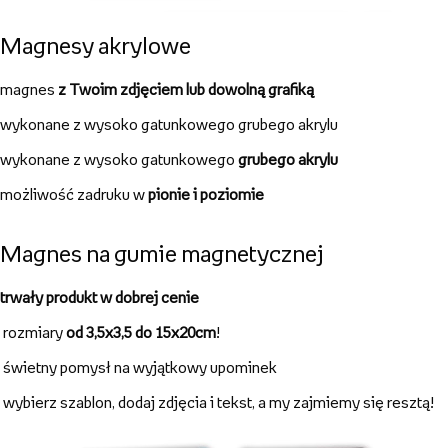
Magnesy
magnes
z Twoim zdjęciem lub dowolną grafiką
formaty
od 3,5x3,5 do 15x20cm!
dostępne na
5 rodzajach materiału
solidne,
trwałe
i dobrze wykonane
RODZAJE MAGNESÓW