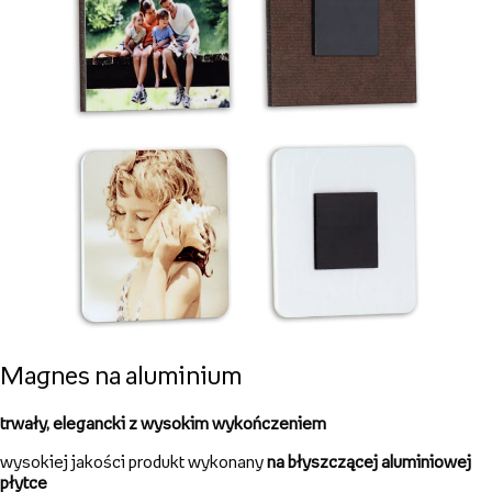
Magnes tekturowy
wysokiej jakości nadruk cyfrowy dający wysoką jakość
zabezpieczony folią
wyprodukowany z najwyższej jakości tektury
charakteryzuje się ogromną trwałością i solidnością, nie wygina
się
Magnes na hardboardzie
trwały,
elegancki produkt wykonany na płycie MDF
wysokiej jakości nadruk na froncie