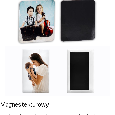
Magnesy akrylowe
magnes
z Twoim zdjęciem lub dowolną grafiką
wykonane z wysoko gatunkowego grubego akrylu
wykonane z wysoko gatunkowego
grubego akrylu
możliwość zadruku w
pionie i poziomie
Magnes na gumie magnetycznej