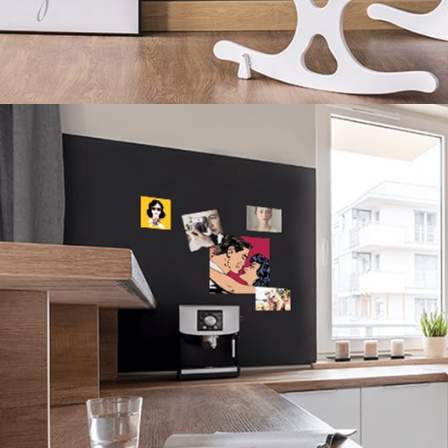
Magnes na aluminium
trwały, elegancki z wysokim wykończeniem
wysokiej jakości produkt wykonany
na błyszczącej aluminiowej
płytce
idealny jako prezent oraz dekoracja
odporny na zarysowania i promieniowanie UV
Inspiracje