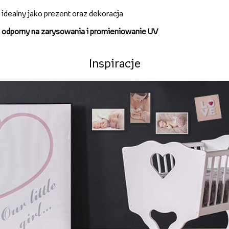
doskonały na unikatowy upominek lub dekoracja
nowoczesna technologia nadruku