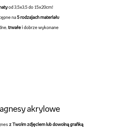
maty
od 3,5x3,5 do 15x20cm!
tępne na
5 rodzajach materiału
idne,
trwałe
i dobrze wykonane
agnesy akrylowe
gnes
z Twoim zdjęciem lub dowolną grafiką