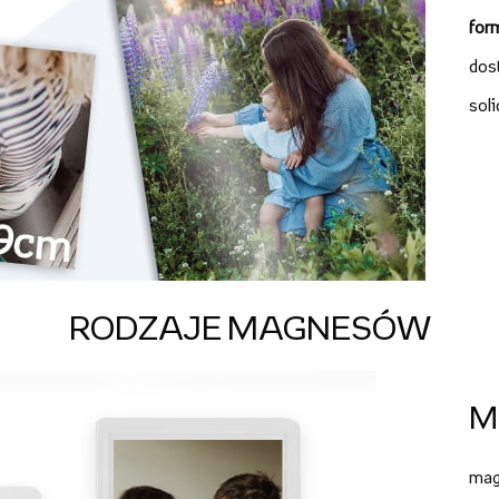
for
dos
sol
RODZAJE MAGNESÓW
M
ma