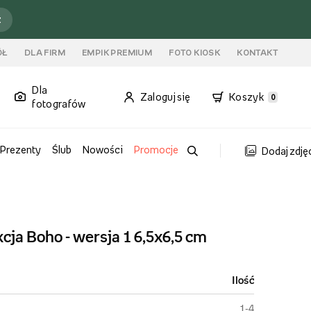
ź
ÓŁ
DLA FIRM
EMPIK PREMIUM
FOTO KIOSK
KONTAKT
Dla
Zaloguj się
Koszyk
0
fotografów
Prezenty
Ślub
Nowości
Promocje
Dodaj zdję