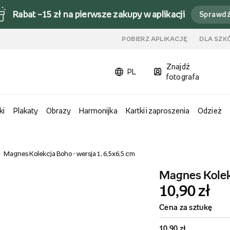
Rabat –15 zł na pierwsze zakupy w aplikacji
Sprawd
u
POBIERZ APLIKACJĘ
DLA SZK
Znajdź
PL
fotografa
ki
Plakaty
Obrazy
Harmonijka
Kartki i zaproszenia
Odzież
Magnes Kolekcja Boho - wersja 1, 6,5x6,5 cm