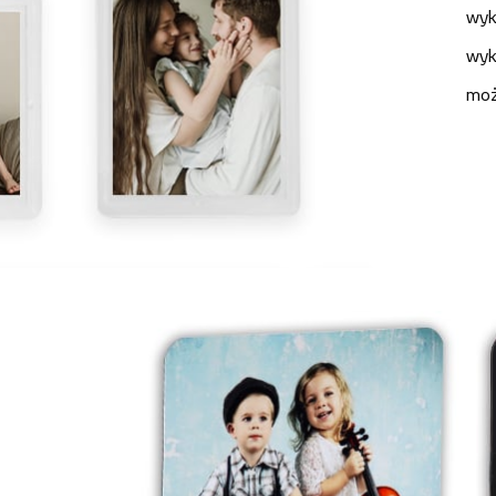
wyk
wyk
moż