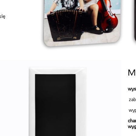
się
M
wys
zab
wyp
char
wyg