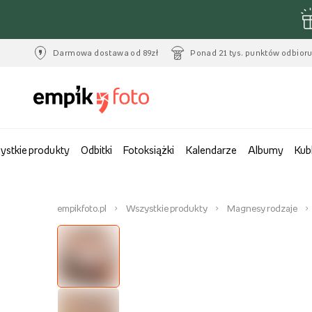
Darmowa dostawa od 89zł
Ponad 21 tys. punktów odbior
ystkie produkty
Odbitki
Fotoksiążki
Kalendarze
Albumy
Kub
empikfoto.pl
Wszystkie produkty
Magnesy rodzaje