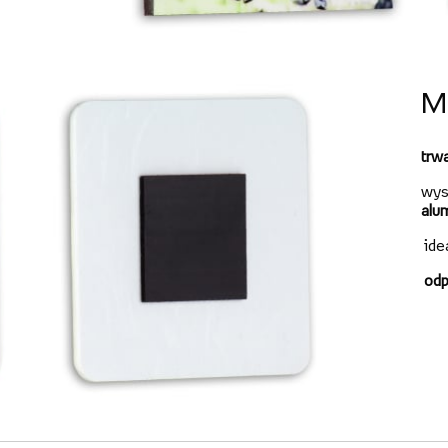
M
trw
wys
alu
ide
odp