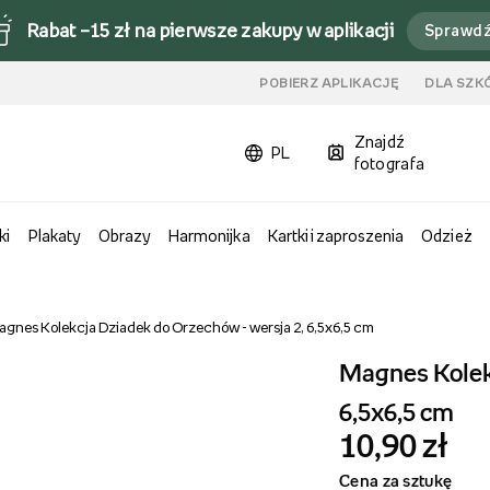
Rabat –15 zł na pierwsze zakupy w aplikacji
Sprawd
u
POBIERZ APLIKACJĘ
DLA SZK
Znajdź
PL
fotografa
ki
Plakaty
Obrazy
Harmonijka
Kartki i zaproszenia
Odzież
gnes Kolekcja Dziadek do Orzechów - wersja 2, 6,5x6,5 cm