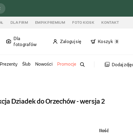
ź
ÓŁ
DLA FIRM
EMPIK PREMIUM
FOTO KIOSK
KONTAKT
Dla
Zaloguj się
Koszyk
0
fotografów
Prezenty
Ślub
Nowości
Promocje
Dodaj zdję