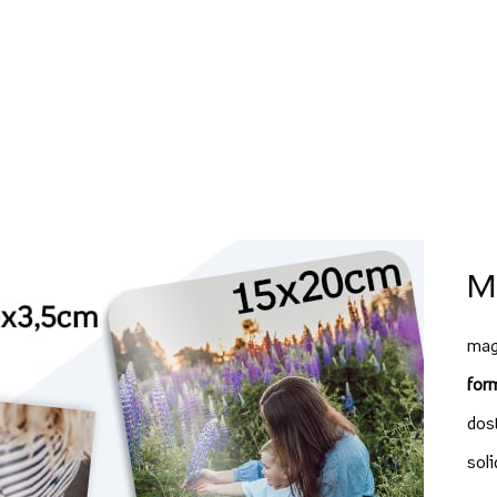
M
ma
for
dos
sol