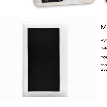
M
wys
zab
wyp
char
wyg