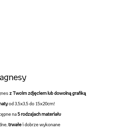
agnesy
gnes
z Twoim zdjęciem lub dowolną grafiką
maty
od 3,5x3,5 do 15x20cm!
tępne na
5 rodzajach materiału
idne,
trwałe
i dobrze wykonane