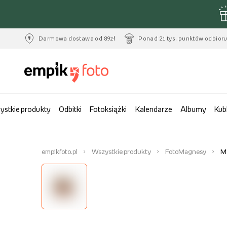
Darmowa dostawa od 89zł
Ponad 21 tys. punktów odbior
ystkie produkty
Odbitki
Fotoksiążki
Kalendarze
Albumy
Kub
empikfoto.pl
Wszystkie produkty
FotoMagnesy
Ma