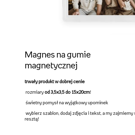
Magnes na gumie
magnetycznej
trwały produkt w dobrej cenie
rozmiary
od 3,5x3,5 do 15x20cm
!
świetny pomysł na wyjątkowy upominek
wybierz szablon, dodaj zdjęcia i tekst, a my zajmiemy 
resztą!