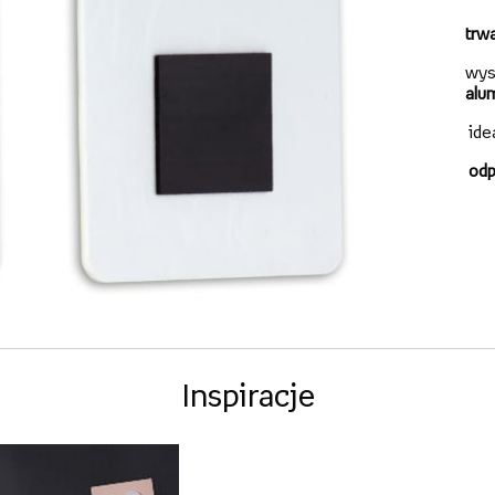
trw
wys
alu
ide
odp
Inspiracje