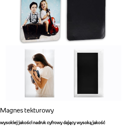
wykonane z wysoko gatunkowego
grubego akrylu
możliwość zadruku w
pionie i poziomie
Magnes na gumie magnetycznej
trwały produkt w dobrej cenie
rozmiary
od 3,5x3,5 do 15x20cm
!
świetny pomysł na wyjątkowy upominek
wybierz szablon, dodaj zdjęcia i tekst, a my zajmiemy się resztą!