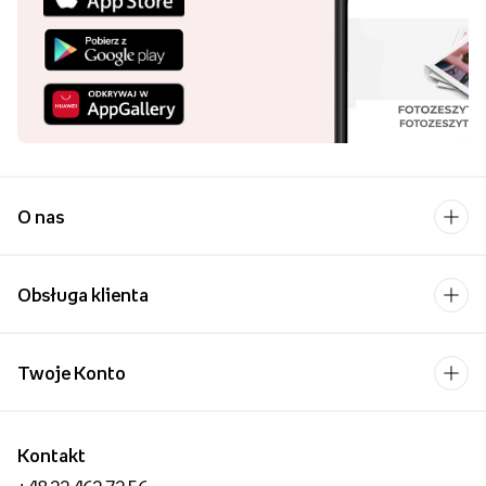
Pobierz aplikację i
kupuj wygodniej!
Uśmiech bliskiej osoby to
chyba jeden z
piękniejszych widoków,
które możemy sobie
wyobrazić.