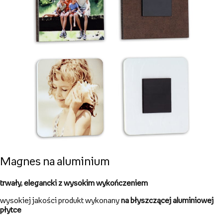
Magnes na hardboardzie
trwały,
elegancki produkt wykonany na płycie MDF
wysokiej jakości nadruk na froncie
doskonały na unikatowy upominek lub dekoracja
nowoczesna technologia nadruku