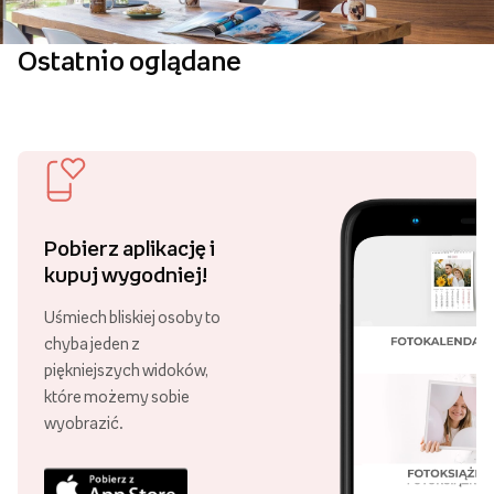
Ostatnio oglądane
Pobierz aplikację i
kupuj wygodniej!
Uśmiech bliskiej osoby to
chyba jeden z
piękniejszych widoków,
które możemy sobie
wyobrazić.