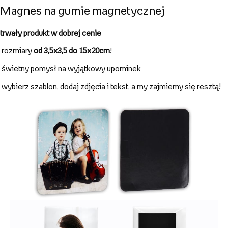
formaty
od 3,5x3,5 do 15x20cm!
dostępne na
5 rodzajach materiału
solidne,
trwałe
i dobrze wykonane
RODZAJE MAGNESÓW
Magnesy akrylowe