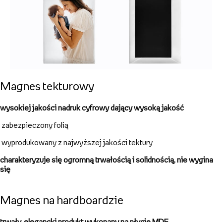
magnes
z Twoim zdjęciem lub dowolną grafiką
wykonane z wysoko gatunkowego grubego akrylu
wykonane z wysoko gatunkowego
grubego akrylu
możliwość zadruku w
pionie i poziomie
Magnes na gumie magnetycznej
trwały produkt w dobrej cenie
rozmiary
od 3,5x3,5 do 15x20cm
!
świetny pomysł na wyjątkowy upominek
wybierz szablon, dodaj zdjęcia i tekst, a my zajmiemy się resztą!