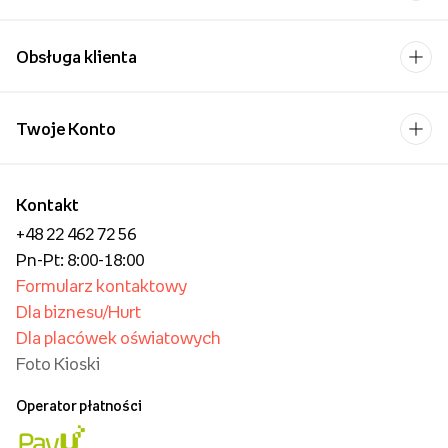
Pobierz aplikację i
kupuj wygodniej!
Uśmiech bliskiej osoby to
chyba jeden z
piękniejszych widoków,
które możemy sobie
wyobrazić.