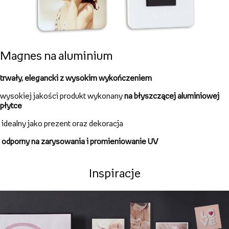
charakteryzuje się ogromną trwałością i solidnością, nie wygina
się
Magnes na hardboardzie
trwały,
elegancki produkt wykonany na płycie MDF
wysokiej jakości nadruk na froncie
doskonały na unikatowy upominek lub dekoracja
nowoczesna technologia nadruku