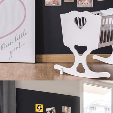
Magnes na aluminium
trwały, elegancki z wysokim wykończeniem
wysokiej jakości produkt wykonany
na błyszczącej aluminiowej
płytce
idealny jako prezent oraz dekoracja
odporny na zarysowania i promieniowanie UV