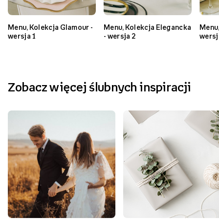
Podobne produkty
NOWOŚĆ
Menu, Kolekcja Glamour -
Menu, Kolekcja Elegancka
Menu,
wersja 1
- wersja 2
wersj