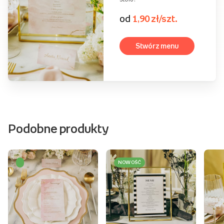
od
0,90 zł/szt.
Stwórz menu
Pojedyncza
kartka 15x20 cm
Menu weselne idealne do
oprawienia w ramkę i
ustawienia w centrum
stołu.
od
1,90 zł/szt.
Stwórz menu