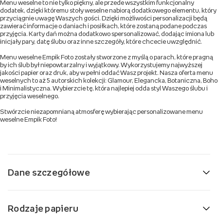
Menu weselne to nie tylko piękny, ale przede wszystkim funkcjonalny
dodatek, dzięki któremu stoły weselne nabiorą dodatkowego elementu, który
przyciągnie uwagę Waszych gości. Dzięki możliwości personalizacji będą
zawierać informacje o daniach i posiłkach, które zostaną podane podczas
przyjęcia. Karty dań można dodatkowo spersonalizować, dodając imiona lub
inicjały pary, datę ślubu oraz inne szczegóły, które chcecie uwzględnić.
Menu weselne Empik Foto zostały stworzone z myślą o parach, które pragną
by ich ślub był niepowtarzalny i wyjątkowy. Wykorzystujemy najwyższej
jakości papier oraz druk, aby w pełni oddać Wasz projekt. Nasza oferta menu
weselnych to aż 5 autorskich kolekcji: Glamour, Elegancka, Botaniczna, Boho
i Minimalistyczna. Wybierzcie tę, która najlepiej odda styl Waszego ślubu i
przyjęcia weselnego.
Stwórzcie niezapomnianą atmosferę wybierając personalizowane menu
weselne Empik Foto!
Dane szczegółowe
Rodzaje papieru