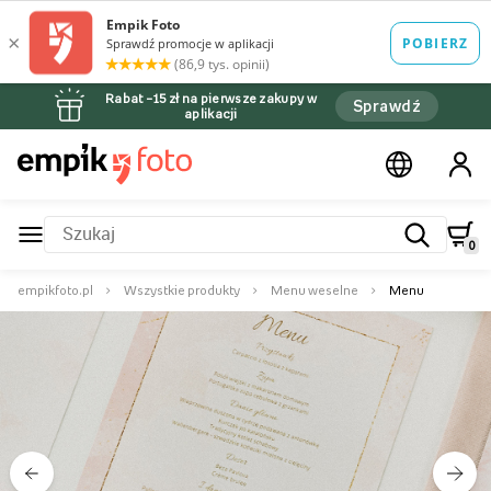
Rabat –15 zł na pierwsze zakupy w
Sprawdź
aplikacji
0
empikfoto.pl
Wszystkie produkty
Menu weselne
Menu