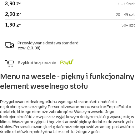
3,90 zł
1 – 19 szt
2,90 zł
20 – 49 szt
1,90 zł
50+ szt
Przewidywana dostawa standard:
czw. (13.08)
Szybko i bezpiecznie
Menu na wesele - piękny i funkcjonalny
element weselnego stołu
Przygotowanie idealnego ślubu wymaga staranności i dbałości o
najdrobniejsze szczegóły. Personalizowane menu weselne Empik Foto to
dodatek, którego nie może zabraknąć na Waszym weselu. Jego
funkcjonalność idzie w parze z wyjątkowym designem, który wpasuje się w
klimat Waszego przyjęcia i będzie stanowić piękny dodatek do weselnych
stołów. Personalizowaną kartę dań możecie oprawić w ramkę i postawić na
środku stołów lub położyć na talerzach każdego z gości.