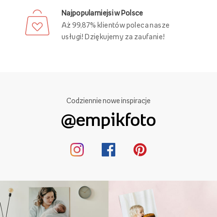
Darmowa dostawa
Złóż zamówienie za minimum 89 zł
i ciesz się darmową dostawą!
Ponad 21 000 punktów odbioru
Swoje zamówienie możesz odebrać
w różnych punktach, w całej Polsce!
29 lat Empik Foto!
Lata doświadczenia są gwarancją
wysokiej jakości naszych usług.
Najpopularniejsi w Polsce
Aż 99,87% klientów poleca nasze
usługi! Dziękujemy za zaufanie!