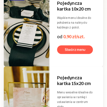
Rodzaje menu
Formaty menu weselnych
Do wyboru oferujemy dwa różne formaty menu weselnego: 10x20 i
15x20 cm, które możecie dowolnie personalizować, aby nadać
karcie dań ostatecznego wyglądu.
BESTSELLER
Pojedyncza
kartka 10x20 cm
Wąskie menu idealne do
położenia na nakryciu
każdego z gości.