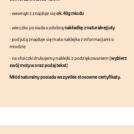
- s
łoiczki posiadają
40ml
objętości
oraz wymiary:
wysokość
5cm oraz średnice 4,3cm
- w
ewnątrz znajduje się
ok.
40g miodu
- w
ieczko posiada ozdobną
nakładkę z
naturalnej juty
- p
od jutą znajduje się mała naklejka z informacjami o
miodzie
- na słoiczki
drukujemy naklejki z podziękowaniem
(
wybierz
swój motyw oraz podaj tekst
)
Miód naturalny posiada wszystkie stosowne certyfikaty.