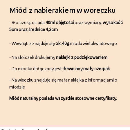
Miód z nabierakiem w woreczku
-
Słoiczek posiada
40ml objętości
oraz wymiary:
wysokość
5cm oraz średnice 4,3cm
-
Wewnątrz
znajduje się
ok. 40g
miodu wielokwiatowego
-
Na słoiczek
drukujemy
naklejki z podziękowaniem
-
Do
miodka
dołączany jest
drewniany mały czerpak
-
Na wieczku znajduje się
mała naklejka z informacjami o
miodzie
Miód naturalny posiada wszystkie stosowne certyfikaty.