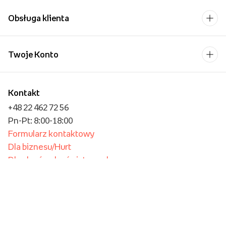
O nas
Obsługa klienta
Twoje Konto
Kontakt
+48 22 462 72 56
Pn-Pt: 8:00-18:00
Formularz kontaktowy
Dla biznesu/Hurt
Dla placówek oświatowych
Foto Kioski
Operator płatności