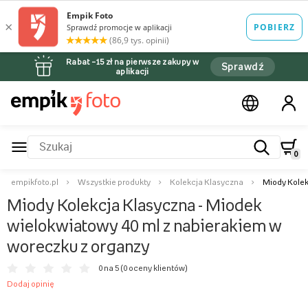
Rabat –15 zł na pierwsze zakupy w
Sprawdź
aplikacji
0
empikfoto.pl
Wszystkie produkty
Kolekcja Klasyczna
Miody Kolek
Miody Kolekcja Klasyczna - Miodek
wielokwiatowy 40 ml z nabierakiem w
woreczku z organzy
0 na 5 (
0 oceny klientów
)
Dodaj opinię