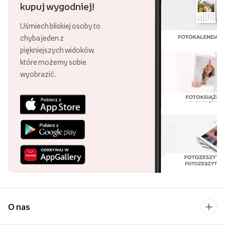
Pobierz aplikację i
kupuj wygodniej!
Uśmiech bliskiej osoby to
chyba jeden z
piękniejszych widoków,
które możemy sobie
wyobrazić.