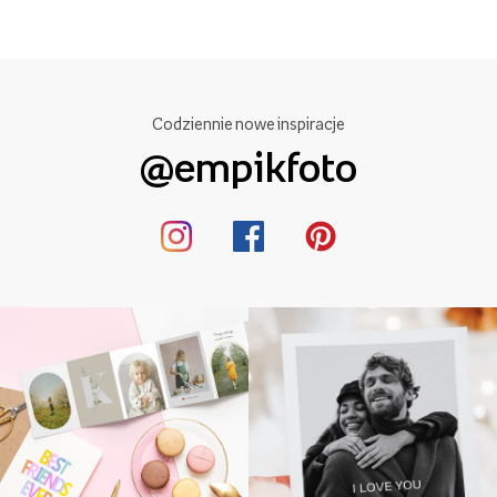
Aż 99,87% klientów poleca nasze
usługi! Dziękujemy za zaufanie!
Codziennie nowe inspiracje
@empikfoto