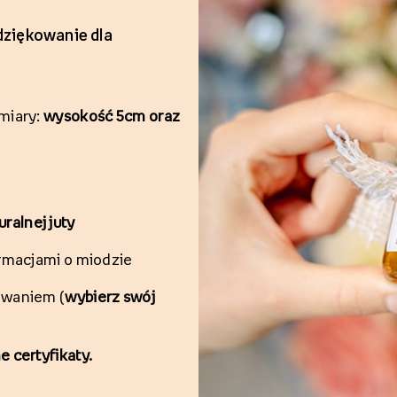
dziękowanie dla
miary:
wysokość 5cm oraz
uralnej juty
ormacjami o miodzie
kowaniem
(
wybierz swój
 certyfikaty.