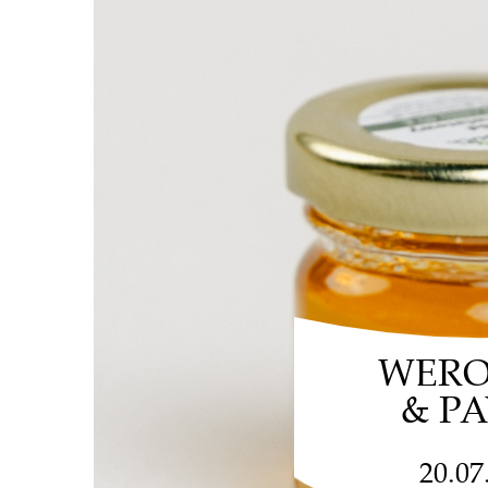
WERO
& P
20.07