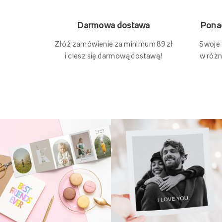
Ponad
Darmowa dostawa
Swoje
Złóż zamówienie za minimum 89 zł
w różn
i ciesz się darmową dostawą!