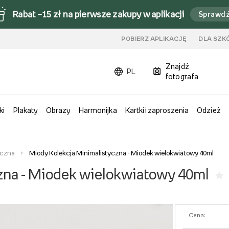
Rabat –15 zł na pierwsze zakupy w aplikacji
Sprawd
u
POBIERZ APLIKACJĘ
DLA SZK
Znajdź
PL
fotografa
ki
Plakaty
Obrazy
Harmonijka
Kartki i zaproszenia
Odzież
yczna
Miody Kolekcja Minimalistyczna - Miodek wielokwiatowy 40ml
zna - Miodek wielokwiatowy 40ml
Cena: