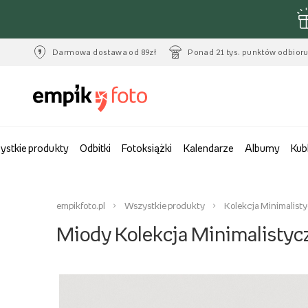
Darmowa dostawa od 89zł
Ponad 21 tys. punktów odbior
ystkie produkty
Odbitki
Fotoksiążki
Kalendarze
Albumy
Kub
empikfoto.pl
Wszystkie produkty
Kolekcja Minimalist
Miody Kolekcja Minimalistyc