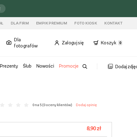
ź
ÓŁ
DLA FIRM
EMPIK PREMIUM
FOTO KIOSK
KONTAKT
Dla
Zaloguj się
Koszyk
0
fotografów
Prezenty
Ślub
Nowości
Promocje
Dodaj zdję
0 na 5 (
0 oceny klientów
)
Dodaj opinię
8,90 zł