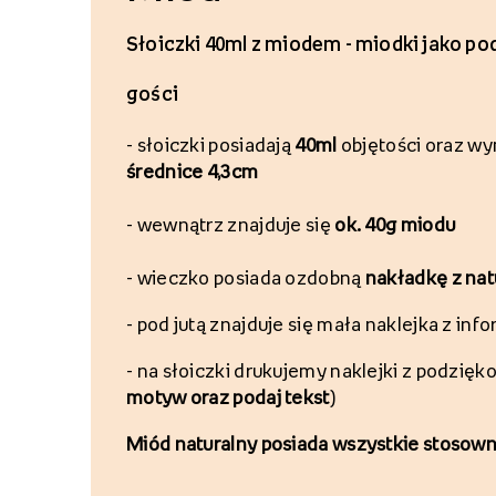
Słoiczki 40ml z miodem - miodki jako po
gości
- s
łoiczki posiadają
40ml
objętości
oraz wy
średnice 4,3cm
- w
ewnątrz znajduje się
ok.
40g miodu
- w
ieczko posiada ozdobną
nakładkę z
nat
- p
od jutą znajduje się mała naklejka z inf
- na słoiczki
drukujemy naklejki z podzię
motyw oraz podaj tekst
)
Miód naturalny posiada wszystkie stosowne