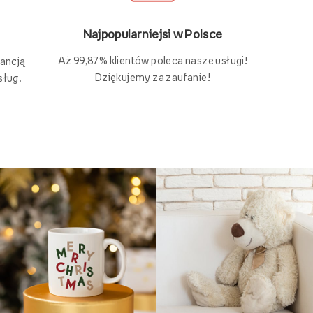
Najpopularniejsi w Polsce
Aż 99,87% klientów poleca nasze usługi!
rancją
Dziękujemy za zaufanie!
sług.