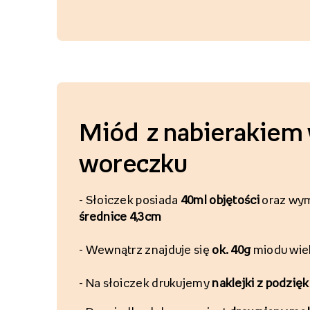
Miód z nabierakiem
woreczku
-
Słoiczek posiada
40ml objętości
oraz wym
średnice 4,3cm
-
Wewnątrz
znajduje się
ok. 40g
miodu wie
-
Na słoiczek
drukujemy
naklejki z podzi