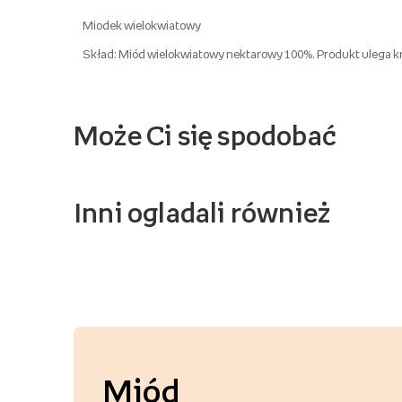
Miodek wielokwiatowy
Skład: Miód wielokwiatowy nektarowy 100%. Produkt ulega kry
Może Ci się spodobać
Inni ogladali również
Miód