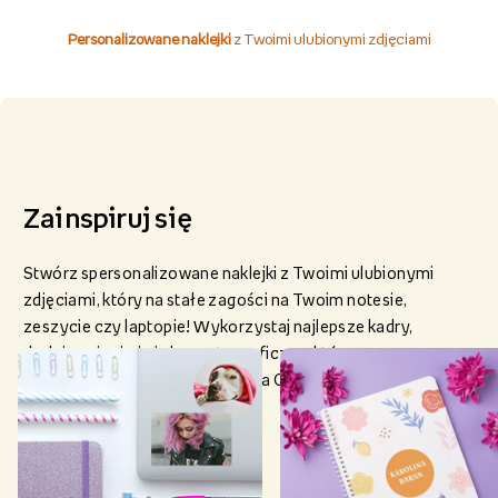
Personalizowane naklejki
z Twoimi ulubionymi zdjęciami
Zainspiruj się
Stwórz spersonalizowane naklejki z Twoimi ulubionymi
zdjęciami, który na stałe zagości na Twoim notesie,
zeszycie czy laptopie! Wykorzystaj najlepsze kadry,
dodaj napisy i użyj elementy graficzne, które
zaprojektowaliśmy specjalnie dla Ciebie!
Wybierz naklejkę