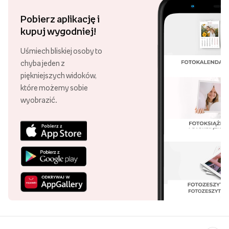
Pobierz aplikację i
kupuj wygodniej!
Uśmiech bliskiej osoby to
chyba jeden z
piękniejszych widoków,
które możemy sobie
wyobrazić.