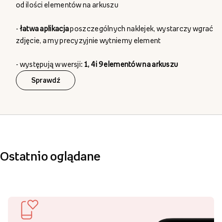
od ilości elementów na arkuszu
-
łatwa aplikacja
poszczególnych naklejek, wystarczy wgrać
zdjęcie, a my precyzyjnie wytniemy element
- występują w wersji:
1
, 4 i 9 elementów na arkuszu
Sprawdź
Ostatnio oglądane