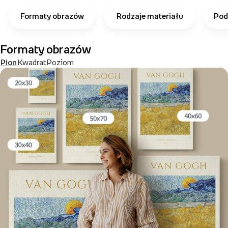
Formaty obrazów
Rodzaje materiału
Pod
Formaty obrazów
Pion
Kwadrat
Poziom