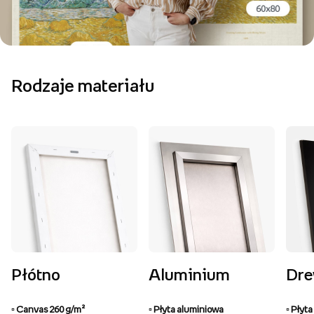
Rodzaje materiału
Płótno
Aluminium
Dr
▫️ Canvas 260 g/m²
▫️ Płyta aluminiowa
▫️ Pły