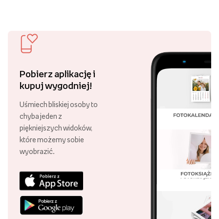
Obrazy personalizowane
dostępne w sklepie internetowym
Empik Foto pomogą Ci wyczarować oryginalne i pasujące do
wystroju mieszkania oraz Twojej osobowości dekoracje,
które uczynią Twoje wnętrze kompletnym i niepowtarzalnym.
Zobacz więcej
Obrazy personalizowane na płótnie
Jak sprawić, aby Twoje wnętrze każdego dnia zachwycało
Ciebie i Twoich domowników? Postaw na
personalizowane
obrazy na płótnie
, które możesz wykonać w sklepie
internetowym Empik Foto.
Darmowa dostawa
Złóż zamówienie za minimum 89 zł
W naszym asortymencie znajdziesz
fotoobrazy w różnych
i ciesz się darmową dostawą!
rozmiarach
, na które możesz nanosić wybrane grafiki,
zarówno w pionie, jak i w poziomie. Szeroki wybór formatów
Ponad 21 000 punktów odbioru
umożliwia Ci stworzenie oryginalnej galerii plakatów
Swoje zamówienie możesz odebrać
dostosowanej do unikalnej przestrzeni.
w różnych punktach, w całej Polsce!
Obraz na płótnie
to klasyczny wybór, który zawsze