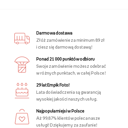
Ostatnio oglądane
Obrazy personalizowane - zamień swoją
przestrzeń w unikalne wnętrze!
Speronalizowana przestrzeń mieszkalna jest niezwykle
ważna dla
poczucia komfortu
i
stworzenia przytulnej
atmosfery
, która spełnia potrzeby i preferencje estetyczne
domowników. Dzięki personalizacji wnętrza, każde
pomieszczenie nabiera charakteru i staje się wyjątkowym
miejscem, które odzwierciedla osobowość oraz styl życia
mieszkańców. Wystrój wnętrza tworzą nie tylko meble i
elementy użytkowe, ale przede wszystkim dekoracje, w tym
dekoracje ścienne
, które nadają przytulności i wyrazistości
pomieszczeniu.