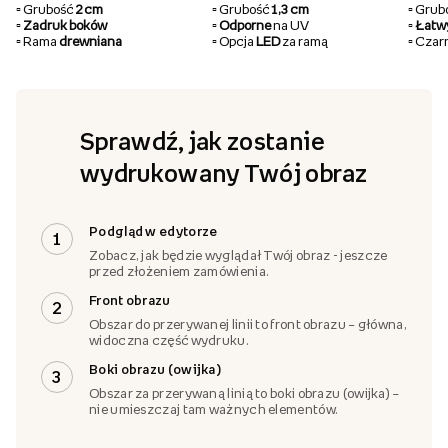
▫️ Grubość
2 cm
▫️ Grubość
1,3 cm
▫️ Gru
▫️ Zadruk boków
▫️ Odporne
na UV
▫️ Łat
▫️ Rama
drewniana
▫️ Opcja
LED
za ramą
▫️ Cza
Sprawdź, jak zostanie
wydrukowany Twój obraz
Podgląd w edytorze
1
Zobacz, jak będzie wyglądał Twój obraz - jeszcze
przed złożeniem zamówienia.
Front obrazu
2
Obszar do przerywanej linii to front obrazu – główna,
widoczna część wydruku.
Boki obrazu (owijka)
3
Obszar za przerywaną linią to boki obrazu (owijka) –
nie umieszczaj tam ważnych elementów.