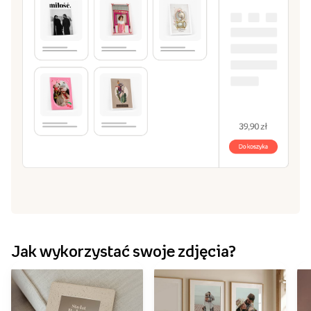
Stwórz obraz w naszym edytorze
3
Zrób kompozycję z jednego lub kilku zdjęć. Dodaj
własny tekst, ramki i tła.
Dodaj do koszyka i zamów!
4
Czas przygotowania przez nas Twojego obrazu to 2
dni robocze.
Stwórz obraz
Przeglądaj szablony