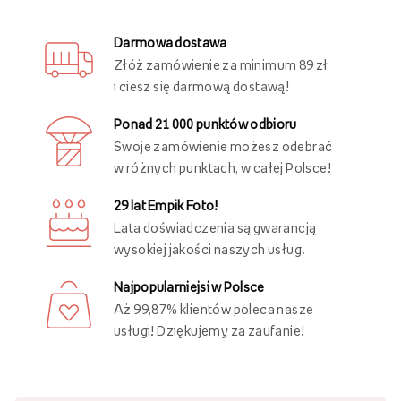
Zaproszenia i kartki
Plakaty
Inni oglądali również