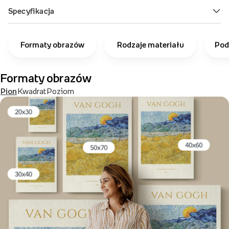
Formaty obrazów
Rodzaje materiału
Pod
Formaty obrazów
Pion
Kwadrat
Poziom