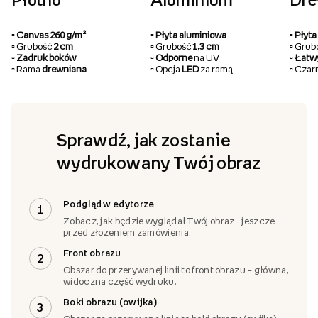
Płótno
Aluminium
Dr
▫️ Canvas 260 g/m²
▫️ Płyta aluminiowa
▫️ Pły
▫️ Grubość
2 cm
▫️ Grubość
1,3 cm
▫️ Gru
▫️ Zadruk boków
▫️ Odporne
na UV
▫️ Łat
▫️ Rama
drewniana
▫️ Opcja
LED
za ramą
▫️ Cza
Sprawdź, jak zostanie
wydrukowany Twój obraz
Podgląd w edytorze
1
Zobacz, jak będzie wyglądał Twój obraz - jeszcze
przed złożeniem zamówienia.
Front obrazu
2
Obszar do przerywanej linii to front obrazu – główna,
widoczna część wydruku.
Boki obrazu (owijka)
3