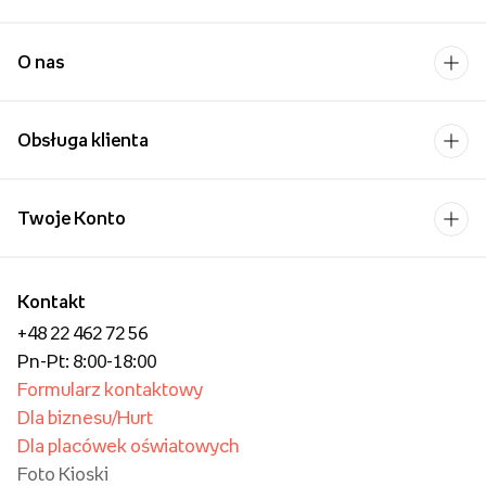
Najpopularniejsi w Polsce
Aż 99,87% klientów poleca nasze
usługi! Dziękujemy za zaufanie!
Pobierz aplikację i
kupuj wygodniej!
Uśmiech bliskiej osoby to
chyba jeden z
piękniejszych widoków,
które możemy sobie
wyobrazić.