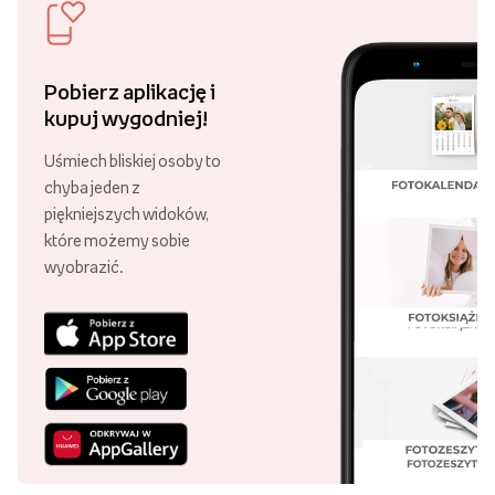
Ostatnio oglądane
Darmowa dostawa
Złóż zamówienie za minimum 89 zł
i ciesz się darmową dostawą!
Ponad 21 000 punktów odbioru
Swoje zamówienie możesz odebrać
w różnych punktach, w całej Polsce!
29 lat Empik Foto!
Lata doświadczenia są gwarancją
wysokiej jakości naszych usług.