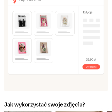
2
Wybierz pasujący Ci rozmiar: od 20x30 cm, aż do
70x100 cm.
Stwórz obraz w naszym edytorze
3
Zrób kompozycję z jednego lub kilku zdjęć. Dodaj
własny tekst, ramki i tła.
Dodaj do koszyka i zamów!
4
Czas przygotowania przez nas Twojego obrazu to 2
dni robocze.
Stwórz obraz
Przeglądaj szablony