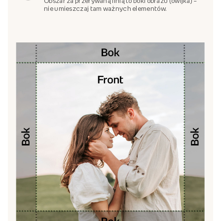
Obszar za przerywaną linią to boki obrazu (owijka) –
nie umieszczaj tam ważnych elementów.