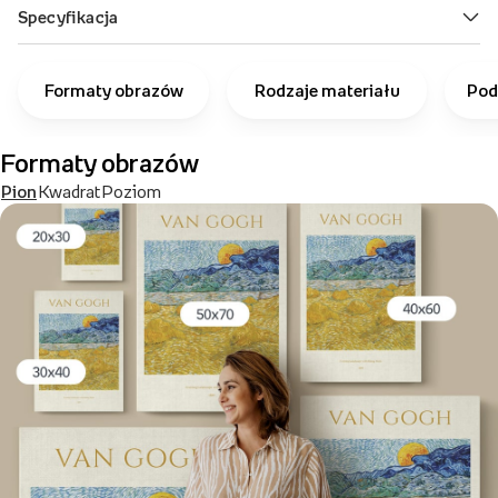
Formaty obrazów
Rodzaje materiału
Pod
Formaty obrazów
Pion
Kwadrat
Poziom