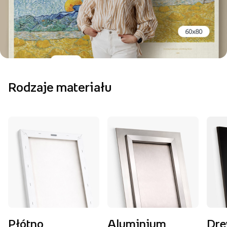
Rodzaje materiału
Płótno
Aluminium
Dr