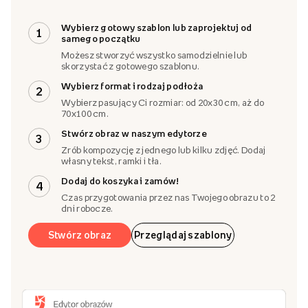
Wybierz gotowy szablon lub zaprojektuj od
1
samego początku
Możesz stworzyć wszystko samodzielnie lub
skorzystać z gotowego szablonu.
Wybierz format i rodzaj podłoża
2
Wybierz pasujący Ci rozmiar: od 20x30 cm, aż do
70x100 cm.
Stwórz obraz w naszym edytorze
3
Zrób kompozycję z jednego lub kilku zdjęć. Dodaj
własny tekst, ramki i tła.
Dodaj do koszyka i zamów!
4
Czas przygotowania przez nas Twojego obrazu to 2
dni robocze.
Stwórz obraz
Przeglądaj szablony