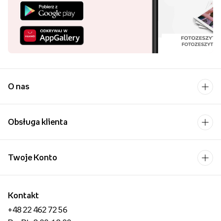
podczas wykonywania codziennych czynności niesie za sobą
wiele pozytywów w postaci uspokojenia emocji, wzmacniania
poczucia radości i budowania silniejszych więzi rodzinnych.
Fotoobrazy przedstawiające zdjęcia z wakacji, dalekich
podróży, ważnych rodzinnych wydarzeń, czy zwykłych chwil
spędzonych razem stanowią
wartościową pamiątkę
, która
może być jednocześnie wspaniałą i osobistą dekoracją
wnętrza.
O nas
Zapoznaj się z naszym asortymentem obrazów
personalizowanych i wykonaj obraz ze zdjęcia lub grafiki
,
Obsługa klienta
który najlepiej odzwierciedla Twoją osobowość i podkreśla
styl mieszkania. Z pomocą naszego kreatora, obraz
personalizowany wykonasz zaledwie w kilka chwil, a my
Twoje Konto
gwarantujemy Ci wysoką jakość wykonania oraz zadowolenie
z efektu końcowego.
Kontakt
+48 22 462 72 56