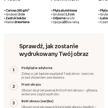
▫️ Canvas 260 g/m²
▫️ Płyta aluminiowa
▫️ Pły
▫️ Grubość
2 cm
▫️ Grubość
1,3 cm
▫️ Gru
▫️ Zadruk boków
▫️ Odporne
na UV
▫️ Łat
▫️ Rama
drewniana
▫️ Opcja
LED
za ramą
▫️ Cza
Sprawdź, jak zostanie
wydrukowany Twój obraz
Podgląd w edytorze
1
Zobacz, jak będzie wyglądał Twój obraz - jeszcze
przed złożeniem zamówienia.
Front obrazu
2
Obszar do przerywanej linii to front obrazu – główna,
widoczna część wydruku.
Boki obrazu (owijka)
3
Obszar za przerywaną linią to boki obrazu (owijka) –