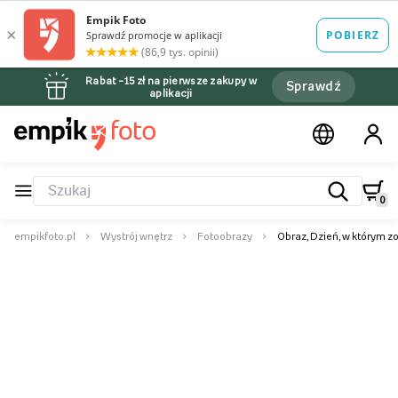
Rabat –15 zł na pierwsze zakupy w
Sprawdź
aplikacji
0
empikfoto.pl
Wystrój wnętrz
Fotoobrazy
Obraz, Dzień, w którym z