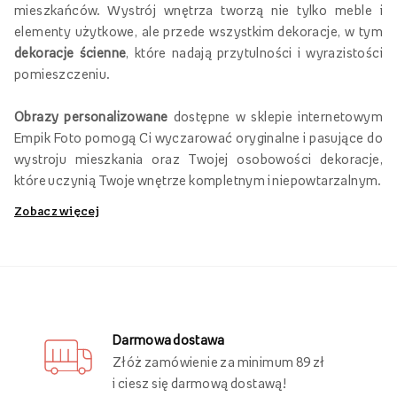
mieszkańców. Wystrój wnętrza tworzą nie tylko meble i
elementy użytkowe, ale przede wszystkim dekoracje, w tym
dekoracje ścienne
, które nadają przytulności i wyrazistości
pomieszczeniu.
Obrazy personalizowane
dostępne w sklepie internetowym
Empik Foto pomogą Ci wyczarować oryginalne i pasujące do
wystroju mieszkania oraz Twojej osobowości dekoracje,
które uczynią Twoje wnętrze kompletnym i niepowtarzalnym.
Zobacz więcej
Obrazy personalizowane na płótnie
Jak sprawić, aby Twoje wnętrze każdego dnia zachwycało
Ciebie i Twoich domowników? Postaw na
personalizowane
obrazy na płótnie
, które możesz wykonać w sklepie
internetowym Empik Foto.
Darmowa dostawa
Złóż zamówienie za minimum 89 zł
W naszym asortymencie znajdziesz
fotoobrazy w różnych
i ciesz się darmową dostawą!
rozmiarach
, na które możesz nanosić wybrane grafiki,