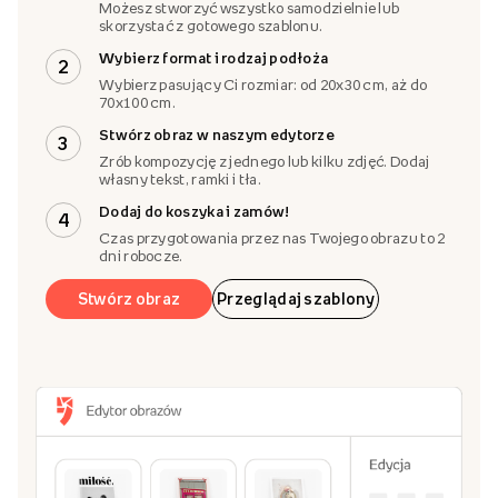
Możesz stworzyć wszystko samodzielnie lub
skorzystać z gotowego szablonu.
Wybierz format i rodzaj podłoża
2
Wybierz pasujący Ci rozmiar: od 20x30 cm, aż do
70x100 cm.
Stwórz obraz w naszym edytorze
3
Zrób kompozycję z jednego lub kilku zdjęć. Dodaj
własny tekst, ramki i tła.
Dodaj do koszyka i zamów!
4
Czas przygotowania przez nas Twojego obrazu to 2
dni robocze.
Stwórz obraz
Przeglądaj szablony