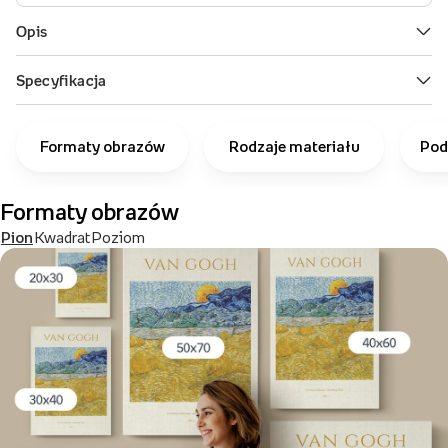
Formaty obrazów
Rodzaje materiału
Pod
Formaty obrazów
Pion
Kwadrat
Poziom