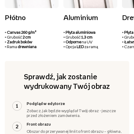
Płótno
Aluminium
Dr
▫️ Canvas 260 g/m²
▫️ Płyta aluminiowa
▫️ Pły
▫️ Grubość
2 cm
▫️ Grubość
1,3 cm
▫️ Gru
▫️ Zadruk boków
▫️ Odporne
na UV
▫️ Łat
▫️ Rama
drewniana
▫️ Opcja
LED
za ramą
▫️ Cza
Sprawdź, jak zostanie
wydrukowany Twój obraz
Podgląd w edytorze
1
Zobacz, jak będzie wyglądał Twój obraz - jeszcze
przed złożeniem zamówienia.
Front obrazu
2
Obszar do przerywanej linii to front obrazu – główna,