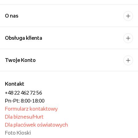
Najpopularniejsi w Polsce
Aż 99,87% klientów poleca nasze
usługi! Dziękujemy za zaufanie!
Pobierz aplikację i
kupuj wygodniej!
Uśmiech bliskiej osoby to
chyba jeden z
piękniejszych widoków,
które możemy sobie
wyobrazić.