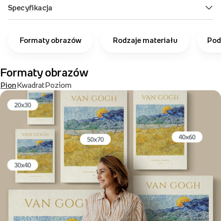
Formaty obrazów
Rodzaje materiału
Pod
Formaty obrazów
Pion
Kwadrat
Poziom