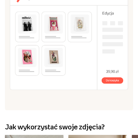
Wybierz pasujący Ci rozmiar: od 20x30 cm, aż do
70x100 cm.
Stwórz obraz w naszym edytorze
3
Zrób kompozycję z jednego lub kilku zdjęć. Dodaj
własny tekst, ramki i tła.
Dodaj do koszyka i zamów!
4
Czas przygotowania przez nas Twojego obrazu to 2
dni robocze.
Stwórz obraz
Przeglądaj szablony