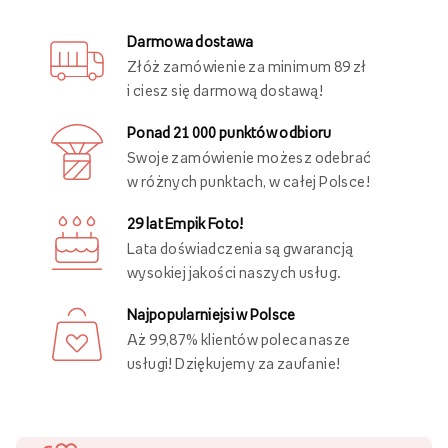
Zaproszenia i kartki
Plakaty
Inni oglądali również