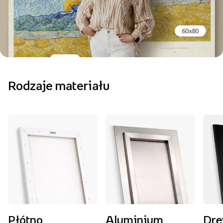
Rodzaje materiału
Płótno
Aluminium
Dr