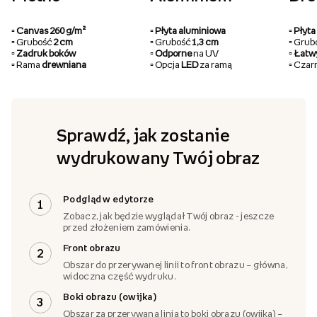
▫️ Canvas 260 g/m²
▫️ Płyta aluminiowa
▫️ Pły
▫️ Grubość
2 cm
▫️ Grubość
1,3 cm
▫️ Gru
▫️ Zadruk boków
▫️ Odporne
na UV
▫️ Łat
▫️ Rama
drewniana
▫️ Opcja
LED
za ramą
▫️ Cza
Sprawdź, jak zostanie
wydrukowany Twój obraz
Podgląd w edytorze
1
Zobacz, jak będzie wyglądał Twój obraz - jeszcze
przed złożeniem zamówienia.
Front obrazu
2
Obszar do przerywanej linii to front obrazu – główna,
widoczna część wydruku.
Boki obrazu (owijka)
3
Obszar za przerywaną linią to boki obrazu (owijka) –