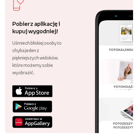
Ostatnio oglądane
Darmowa dostawa
Złóż zamówienie za minimum 89 zł
i ciesz się darmową dostawą!
Ponad 21 000 punktów odbioru
Swoje zamówienie możesz odebrać
w różnych punktach, w całej Polsce!
29 lat Empik Foto!
Lata doświadczenia są gwarancją
wysokiej jakości naszych usług.