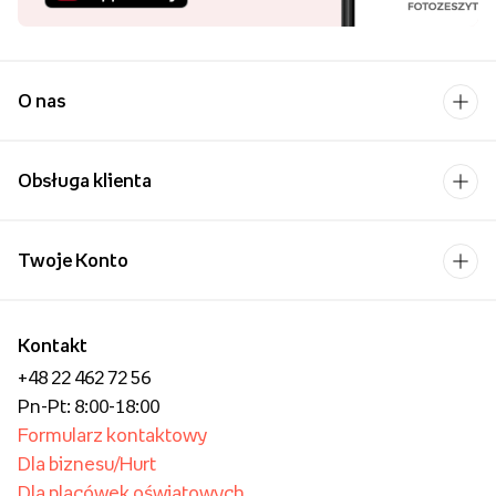
wysokiej jakości naszych usług.
Najpopularniejsi w Polsce
Aż 99,87% klientów poleca nasze
usługi! Dziękujemy za zaufanie!
Pobierz aplikację i
kupuj wygodniej!
Uśmiech bliskiej osoby to
chyba jeden z
piękniejszych widoków,
które możemy sobie
wyobrazić.