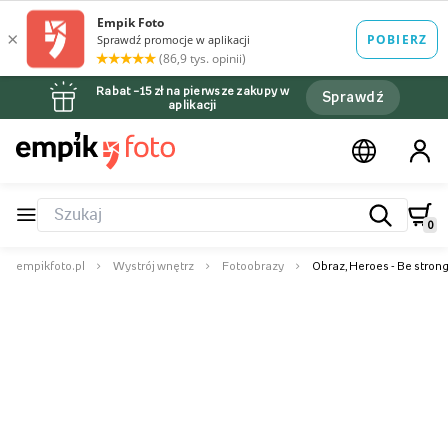
Rabat –15 zł na pierwsze zakupy w
Sprawdź
aplikacji
0
empikfoto.pl
Wystrój wnętrz
Fotoobrazy
Obraz, Heroes - Be stron