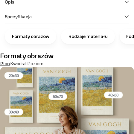
Formaty obrazów
Rodzaje materiału
Pod
Formaty obrazów
Pion
Kwadrat
Poziom