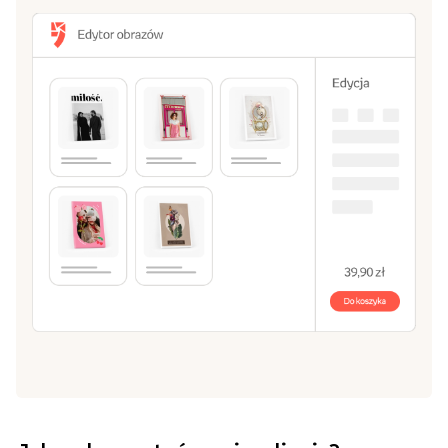
Wybierz format i rodzaj podłoża
2
Wybierz pasujący Ci rozmiar: od 20x30 cm, aż do
70x100 cm.
Stwórz obraz w naszym edytorze
3
Zrób kompozycję z jednego lub kilku zdjęć. Dodaj
własny tekst, ramki i tła.
Dodaj do koszyka i zamów!
4
Czas przygotowania przez nas Twojego obrazu to 2
dni robocze.
Stwórz obraz
Przeglądaj szablony