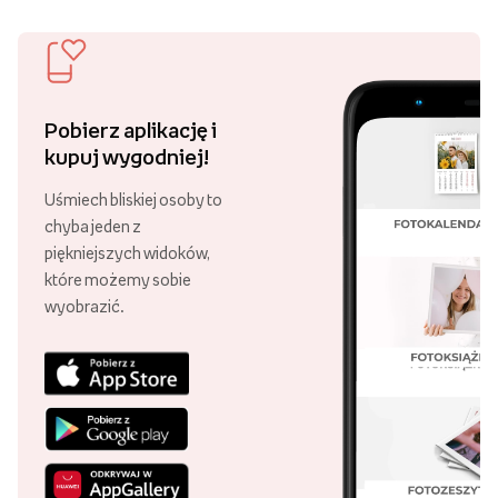
Ostatnio oglądane
Darmowa dostawa
Złóż zamówienie za minimum 89 zł
i ciesz się darmową dostawą!
Ponad 21 000 punktów odbioru
Swoje zamówienie możesz odebrać
w różnych punktach, w całej Polsce!
29 lat Empik Foto!
Lata doświadczenia są gwarancją