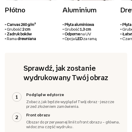
Płótno
Aluminium
Dr
▫️ Canvas 260 g/m²
▫️ Płyta aluminiowa
▫️ Pły
▫️ Grubość
2 cm
▫️ Grubość
1,3 cm
▫️ Gru
▫️ Zadruk boków
▫️ Odporne
na UV
▫️ Łat
▫️ Rama
drewniana
▫️ Opcja
LED
za ramą
▫️ Cza
Sprawdź, jak zostanie
wydrukowany Twój obraz
Podgląd w edytorze
1
Zobacz, jak będzie wyglądał Twój obraz - jeszcze
przed złożeniem zamówienia.
Front obrazu
2
Obszar do przerywanej linii to front obrazu – główna,
widoczna część wydruku.