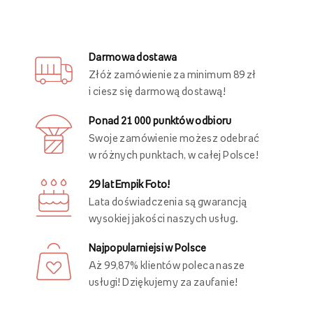
Zaproszenia i kartki
Plakaty
Inni oglądali również