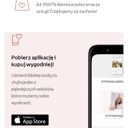
pomieszczeniu.
Obrazy personalizowane
dostępne w sklepie internetowym
Empik Foto pomogą Ci wyczarować oryginalne i pasujące do
wystroju mieszkania oraz Twojej osobowości dekoracje,
które uczynią Twoje wnętrze kompletnym i niepowtarzalnym.
Zobacz więcej
Obrazy personalizowane na płótnie
Jak sprawić, aby Twoje wnętrze każdego dnia zachwycało
Ciebie i Twoich domowników? Postaw na
personalizowane
obrazy na płótnie
, które możesz wykonać w sklepie
internetowym Empik Foto.
Darmowa dostawa
Złóż zamówienie za minimum 89 zł
W naszym asortymencie znajdziesz
fotoobrazy w różnych
i ciesz się darmową dostawą!
rozmiarach
, na które możesz nanosić wybrane grafiki,
zarówno w pionie, jak i w poziomie. Szeroki wybór formatów
Ponad 21 000 punktów odbioru
umożliwia Ci stworzenie oryginalnej galerii plakatów
Swoje zamówienie możesz odebrać
dostosowanej do unikalnej przestrzeni.