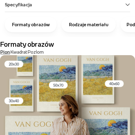
Formaty obrazów
Rodzaje materiału
Pod
Formaty obrazów
Pion
Kwadrat
Poziom