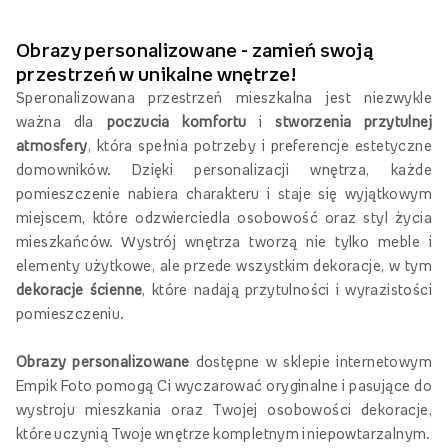
Zaproszenia i kartki
Plakaty
Inni oglądali również