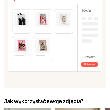
Wybierz pasujący Ci rozmiar: od 20x30 cm, aż do
70x100 cm.
Stwórz obraz w naszym edytorze
3
Zrób kompozycję z jednego lub kilku zdjęć. Dodaj
własny tekst, ramki i tła.
Dodaj do koszyka i zamów!
4
Czas przygotowania przez nas Twojego obrazu to 2
dni robocze.
Stwórz obraz
Przeglądaj szablony