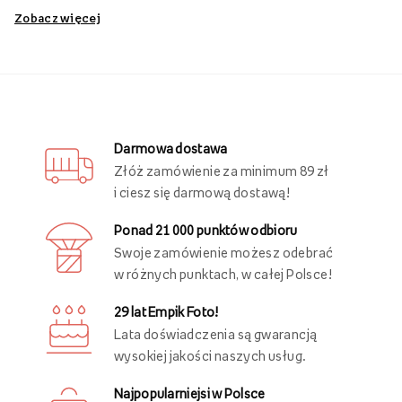
Ostatnio oglądane
Obrazy personalizowane - zamień swoją
przestrzeń w unikalne wnętrze!
Speronalizowana przestrzeń mieszkalna jest niezwykle
ważna dla
poczucia komfortu
i
stworzenia przytulnej
atmosfery
, która spełnia potrzeby i preferencje estetyczne
domowników. Dzięki personalizacji wnętrza, każde
pomieszczenie nabiera charakteru i staje się wyjątkowym
miejscem, które odzwierciedla osobowość oraz styl życia
mieszkańców. Wystrój wnętrza tworzą nie tylko meble i
elementy użytkowe, ale przede wszystkim dekoracje, w tym
dekoracje ścienne
, które nadają przytulności i wyrazistości