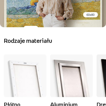
Rodzaje materiału
Płótno
Aluminium
Dr