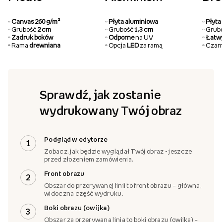
▫️ Canvas 260 g/m²
▫️ Płyta aluminiowa
▫️ Pły
▫️ Grubość
2 cm
▫️ Grubość
1,3 cm
▫️ Gru
▫️ Zadruk boków
▫️ Odporne
na UV
▫️ Łat
▫️ Rama
drewniana
▫️ Opcja
LED
za ramą
▫️ Cza
Sprawdź, jak zostanie
wydrukowany Twój obraz
Podgląd w edytorze
1
Zobacz, jak będzie wyglądał Twój obraz - jeszcze
przed złożeniem zamówienia.
Front obrazu
2
Obszar do przerywanej linii to front obrazu – główna,
widoczna część wydruku.
Boki obrazu (owijka)
3
Obszar za przerywaną linią to boki obrazu (owijka) –