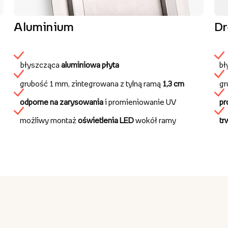
Aluminium
D
błyszcząca
aluminiowa płyta
bł
grubość 1 mm, zintegrowana z tylną ramą
1,3 cm
gr
odporne na zarysowania
i promieniowanie UV
pr
możliwy montaż
oświetlenia LED
wokół ramy
tr