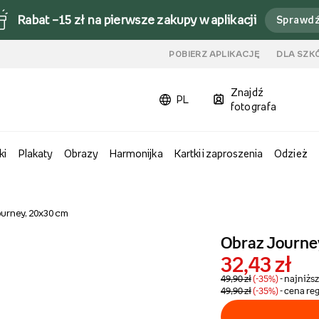
Rabat –15 zł na pierwsze zakupy w aplikacji
Sprawd
u
POBIERZ APLIKACJĘ
DLA SZK
Znajdź
PL
fotografa
ki
Plakaty
Obrazy
Harmonijka
Kartki i zaproszenia
Odzież
ourney, 20x30 cm