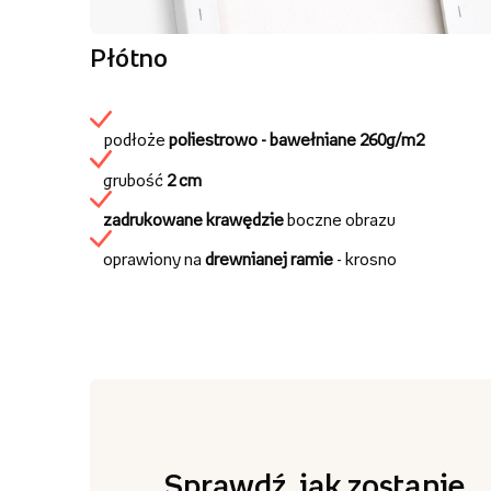
Płótno
podłoże
poliestrowo - bawełniane
260g/m2
grubość
2 cm
zadrukowane krawędzie
boczne obrazu
oprawiony na
drewnianej ramie
- krosno
Sprawdź, jak zostanie