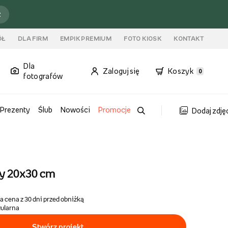
ź
ÓŁ
DLA FIRM
EMPIK PREMIUM
FOTO KIOSK
KONTAKT
Dla
Zaloguj się
Koszyk
0
fotografów
Prezenty
Ślub
Nowości
Promocje
Dodaj zdję