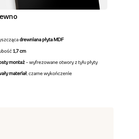
rewno
yszcząca
drewniana płyta MDF
ubość
1,7 cm
osty montaż
– wyfrezowane otwory z tyłu płyty
wały materiał
, czarne wykończenie