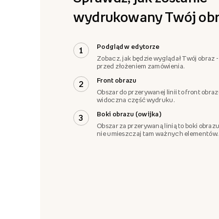
wydrukowany Twój obr
Podgląd w edytorze
1
Zobacz, jak będzie wyglądał Twój obraz -
przed złożeniem zamówienia.
Front obrazu
2
Obszar do przerywanej linii to front obra
widoczna część wydruku.
Boki obrazu (owijka)
3
Obszar za przerywaną linią to boki obrazu
nie umieszczaj tam ważnych elementów.