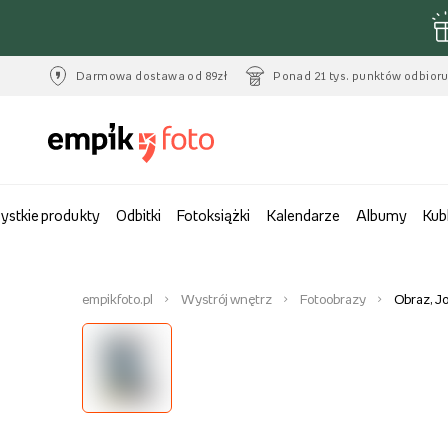
Darmowa dostawa od 89zł
Ponad 21 tys. punktów odbior
ystkie produkty
Odbitki
Fotoksiążki
Kalendarze
Albumy
Kub
empikfoto.pl
Wystrój wnętrz
Fotoobrazy
Obraz, J