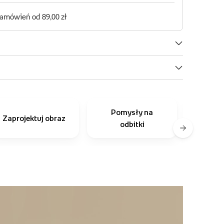
Pomysły na
Inni
Zaprojektuj obraz
odbitki
r