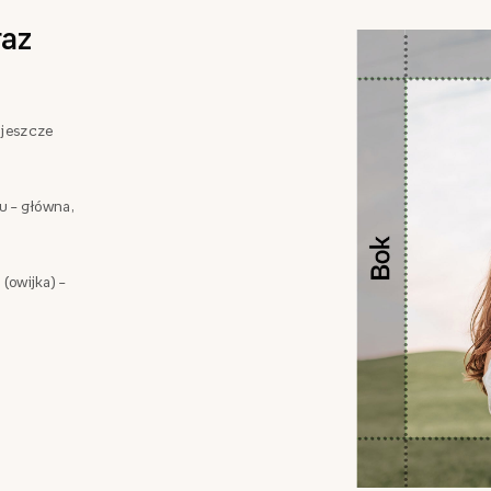
az
 jeszcze
zu – główna,
 (owijka) –