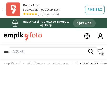
Rabat –15 zł na pierwsze zakupy w
Sprawdź
aplikacji
0
empikfoto.pl
Wystrój wnętrz
Fotoobrazy
Obraz, Kochani dziadkow