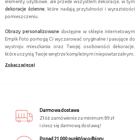
elementy użytkowe, ale przede wszystkim dekoracje, w tym
dekoracje ścienne
, które nadają przytulności i wyrazistości
pomieszczeniu.
Obrazy personalizowane
dostępne w sklepie internetowym
Empik Foto pomogą Ci wyczarować oryginalne i pasujące do
wystroju mieszkania oraz Twojej osobowości dekoracje,
które uczynią Twoje wnętrze kompletnym i niepowtarzalnym.
Zobacz więcej
Obrazy personalizowane na płótnie
Jak sprawić, aby Twoje wnętrze każdego dnia zachwycało
Ciebie i Twoich domowników? Postaw na
personalizowane
obrazy na płótnie
, które możesz wykonać w sklepie
internetowym Empik Foto.
Darmowa dostawa
Złóż zamówienie za minimum 89 zł
W naszym asortymencie znajdziesz
fotoobrazy w różnych
i ciesz się darmową dostawą!
rozmiarach
, na które możesz nanosić wybrane grafiki,
zarówno w pionie, jak i w poziomie. Szeroki wybór formatów
Ponad 21 000 punktów odbioru