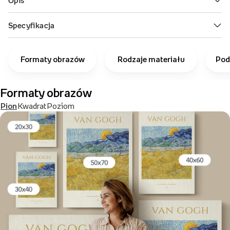
Formaty obrazów
Rodzaje materiału
Pod
Formaty obrazów
Pion
Kwadrat
Poziom