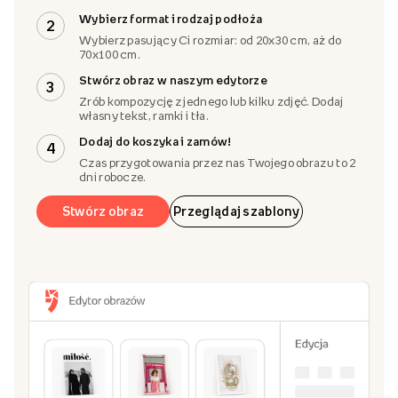
Wybierz format i rodzaj podłoża
2
Wybierz pasujący Ci rozmiar: od 20x30 cm, aż do
70x100 cm.
Stwórz obraz w naszym edytorze
3
Zrób kompozycję z jednego lub kilku zdjęć. Dodaj
własny tekst, ramki i tła.
Dodaj do koszyka i zamów!
4
Czas przygotowania przez nas Twojego obrazu to 2
dni robocze.
Stwórz obraz
Przeglądaj szablony