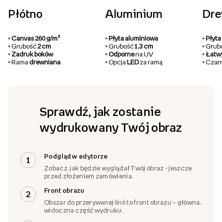
Płótno
Aluminium
Dr
▫️ Canvas 260 g/m²
▫️ Płyta aluminiowa
▫️ Pły
▫️ Grubość
2 cm
▫️ Grubość
1,3 cm
▫️ Gru
▫️ Zadruk boków
▫️ Odporne
na UV
▫️ Łat
▫️ Rama
drewniana
▫️ Opcja
LED
za ramą
▫️ Cza
Sprawdź, jak zostanie
wydrukowany Twój obraz
Podgląd w edytorze
1
Zobacz, jak będzie wyglądał Twój obraz - jeszcze
przed złożeniem zamówienia.
Front obrazu
2
Obszar do przerywanej linii to front obrazu – główna,
widoczna część wydruku.