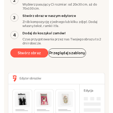
2
Wybierz pasujący Ci rozmiar: od 20x30 cm, aż do
70x100 cm.
Stwórz obraz w naszym edytorze
3
Zrób kompozycję z jednego lub kilku zdjęć. Dodaj
własny tekst, ramki i tła.
Dodaj do koszyka i zamów!
4
Czas przygotowania przez nas Twojego obrazu to 2
dni robocze.
Stwórz obraz
Przeglądaj szablony