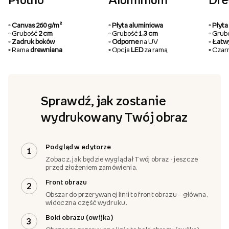
Płótno
Aluminium
Dr
▫️ Canvas 260 g/m²
▫️ Płyta aluminiowa
▫️ Pły
▫️ Grubość
2 cm
▫️ Grubość
1,3 cm
▫️ Gru
▫️ Zadruk boków
▫️ Odporne
na UV
▫️ Łat
▫️ Rama
drewniana
▫️ Opcja
LED
za ramą
▫️ Cza
Sprawdź, jak zostanie
wydrukowany Twój obraz
Podgląd w edytorze
1
Zobacz, jak będzie wyglądał Twój obraz - jeszcze
przed złożeniem zamówienia.
Front obrazu
2
Obszar do przerywanej linii to front obrazu – główna,
widoczna część wydruku.
Boki obrazu (owijka)
3