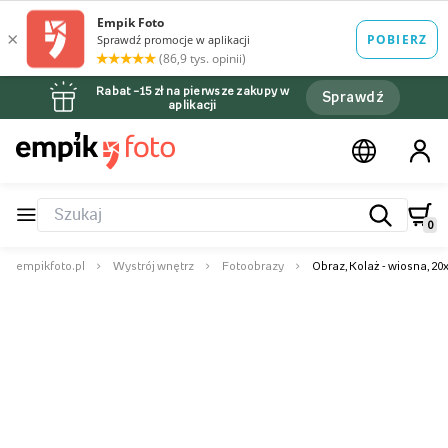
Rabat –15 zł na pierwsze zakupy w
Sprawdź
aplikacji
0
empikfoto.pl
Wystrój wnętrz
Fotoobrazy
Obraz, Kolaż - wiosna, 2