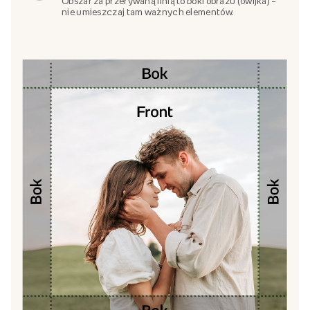
Obszar za przerywaną linią to boki obrazu (owijka) –
nie umieszczaj tam ważnych elementów.