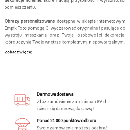
dekoracje ścienne
, które nadają przytulności i wyrazistości
pomieszczeniu.
Obrazy personalizowane
dostępne w sklepie internetowym
Empik Foto pomogą Ci wyczarować oryginalne i pasujące do
wystroju mieszkania oraz Twojej osobowości dekoracje,
które uczynią Twoje wnętrze kompletnym i niepowtarzalnym.
Zobacz więcej
Obrazy personalizowane na płótnie
Jak sprawić, aby Twoje wnętrze każdego dnia zachwycało
Ciebie i Twoich domowników? Postaw na
personalizowane
obrazy na płótnie
, które możesz wykonać w sklepie
internetowym Empik Foto.
Darmowa dostawa
Złóż zamówienie za minimum 89 zł
W naszym asortymencie znajdziesz
fotoobrazy w różnych
i ciesz się darmową dostawą!
rozmiarach
, na które możesz nanosić wybrane grafiki,
zarówno w pionie, jak i w poziomie. Szeroki wybór formatów
Ponad 21 000 punktów odbioru
umożliwia Ci stworzenie oryginalnej galerii plakatów
Swoje zamówienie możesz odebrać