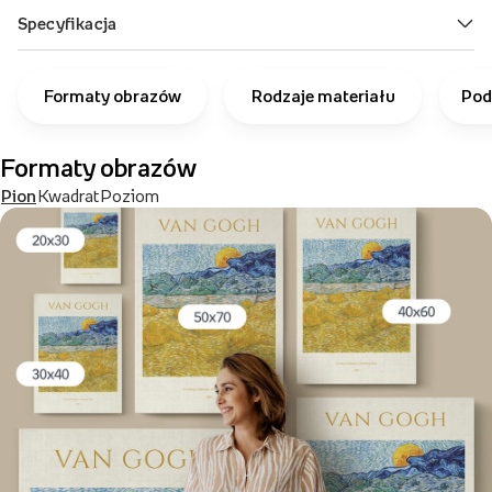
Formaty obrazów
Rodzaje materiału
Pod
Formaty obrazów
Pion
Kwadrat
Poziom