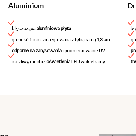
Aluminium
D
błyszcząca
aluminiowa płyta
bł
grubość 1 mm, zintegrowana z tylną ramą
1,3 cm
gr
odporne na zarysowania
i promieniowanie UV
pr
możliwy montaż
oświetlenia LED
wokół ramy
tr