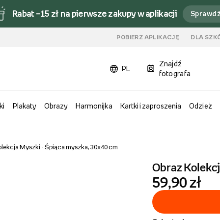
Rabat –15 zł na pierwsze zakupy w aplikacji
Sprawd
u
POBIERZ APLIKACJĘ
DLA SZK
Znajdź
PL
fotografa
ki
Plakaty
Obrazy
Harmonijka
Kartki i zaproszenia
Odzież
olekcja Myszki - Śpiąca myszka, 30x40 cm