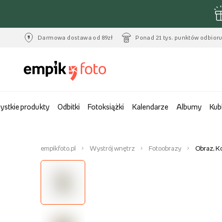
Darmowa dostawa od 89zł
Ponad 21 tys. punktów odbior
ystkie produkty
Odbitki
Fotoksiążki
Kalendarze
Albumy
Kub
empikfoto.pl
Wystrój wnętrz
Fotoobrazy
Obraz, K