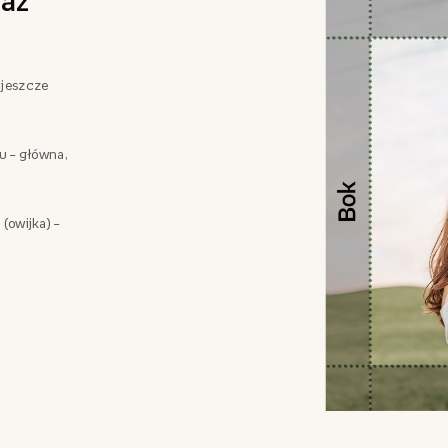
az
 jeszcze
zu – główna,
 (owijka) –