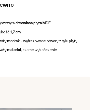
rewno
yszcząca
drewniana płyta MDF
ubość
1,7 cm
osty montaż
– wyfrezowane otwory z tyłu płyty
wały materiał
, czarne wykończenie