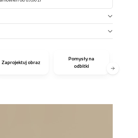
Pomysły na
Inni
Zaprojektuj obraz
odbitki
r