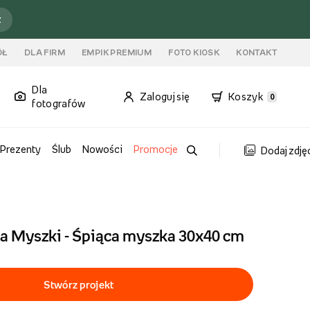
ź
ÓŁ
DLA FIRM
EMPIK PREMIUM
FOTO KIOSK
KONTAKT
Dla
Zaloguj się
Koszyk
0
fotografów
Prezenty
Ślub
Nowości
Promocje
Dodaj zdję