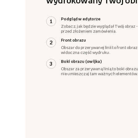
wydrukowany Twój obr
Podgląd w edytorze
1
Zobacz, jak będzie wyglądał Twój obraz -
przed złożeniem zamówienia.
Front obrazu
2
Obszar do przerywanej linii to front obra
widoczna część wydruku.
Boki obrazu (owijka)
3
Obszar za przerywaną linią to boki obrazu
nie umieszczaj tam ważnych elementów.