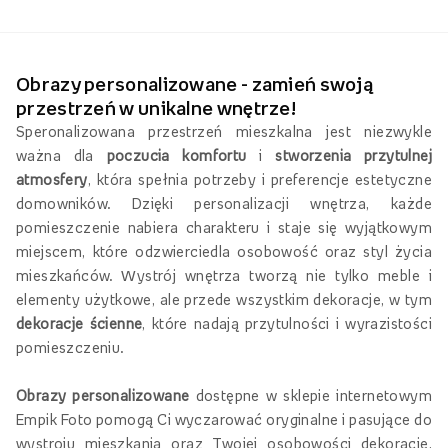
Zaproszenia i kartki
Plakaty
Inni oglądali również