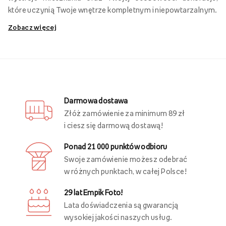
Ostatnio oglądane
Obrazy personalizowane - zamień swoją
przestrzeń w unikalne wnętrze!
Speronalizowana przestrzeń mieszkalna jest niezwykle
ważna dla
poczucia komfortu
i
stworzenia przytulnej
atmosfery
, która spełnia potrzeby i preferencje estetyczne
domowników. Dzięki personalizacji wnętrza, każde
pomieszczenie nabiera charakteru i staje się wyjątkowym
miejscem, które odzwierciedla osobowość oraz styl życia
mieszkańców. Wystrój wnętrza tworzą nie tylko meble i