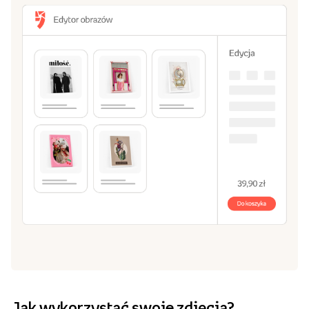
Wybierz format i rodzaj podłoża
2
Wybierz pasujący Ci rozmiar: od 20x30 cm, aż do
70x100 cm.
Stwórz obraz w naszym edytorze
3
Zrób kompozycję z jednego lub kilku zdjęć. Dodaj
własny tekst, ramki i tła.
Dodaj do koszyka i zamów!
4
Czas przygotowania przez nas Twojego obrazu to 2
dni robocze.
Stwórz obraz
Przeglądaj szablony