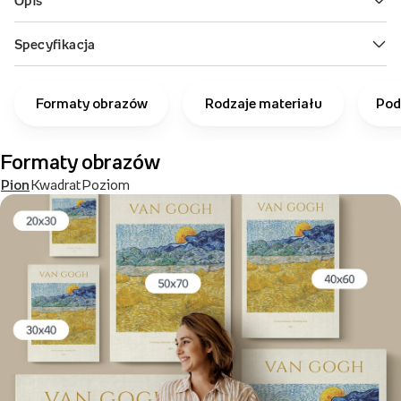
Formaty obrazów
Rodzaje materiału
Pod
Formaty obrazów
Pion
Kwadrat
Poziom