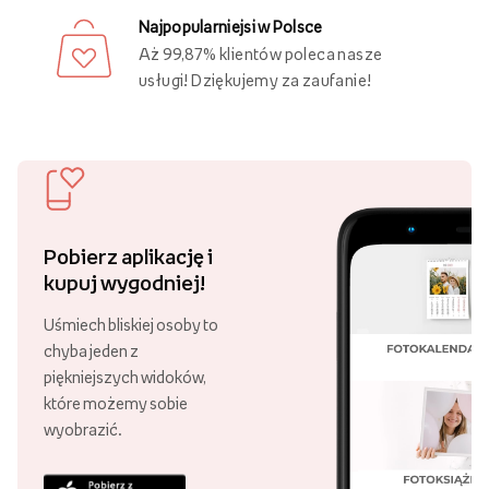
elementy użytkowe, ale przede wszystkim dekoracje, w tym
dekoracje ścienne
, które nadają przytulności i wyrazistości
pomieszczeniu.
Obrazy personalizowane
dostępne w sklepie internetowym
Empik Foto pomogą Ci wyczarować oryginalne i pasujące do
wystroju mieszkania oraz Twojej osobowości dekoracje,
które uczynią Twoje wnętrze kompletnym i niepowtarzalnym.
Zobacz więcej
Obrazy personalizowane na płótnie
Jak sprawić, aby Twoje wnętrze każdego dnia zachwycało
Ciebie i Twoich domowników? Postaw na
personalizowane
obrazy na płótnie
, które możesz wykonać w sklepie
internetowym Empik Foto.
Darmowa dostawa
Złóż zamówienie za minimum 89 zł
W naszym asortymencie znajdziesz
fotoobrazy w różnych
i ciesz się darmową dostawą!
rozmiarach
, na które możesz nanosić wybrane grafiki,
zarówno w pionie, jak i w poziomie. Szeroki wybór formatów
Ponad 21 000 punktów odbioru