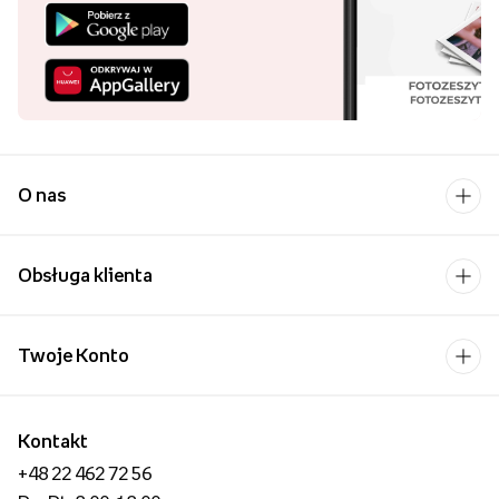
podczas wykonywania codziennych czynności niesie za sobą
wiele pozytywów w postaci uspokojenia emocji, wzmacniania
poczucia radości i budowania silniejszych więzi rodzinnych.
Fotoobrazy przedstawiające zdjęcia z wakacji, dalekich
podróży, ważnych rodzinnych wydarzeń, czy zwykłych chwil
spędzonych razem stanowią
wartościową pamiątkę
, która
może być jednocześnie wspaniałą i osobistą dekoracją
wnętrza.
O nas
Zapoznaj się z naszym asortymentem obrazów
personalizowanych i wykonaj obraz ze zdjęcia lub grafiki
,
Obsługa klienta
który najlepiej odzwierciedla Twoją osobowość i podkreśla
styl mieszkania. Z pomocą naszego kreatora, obraz
personalizowany wykonasz zaledwie w kilka chwil, a my
Twoje Konto
gwarantujemy Ci wysoką jakość wykonania oraz zadowolenie
z efektu końcowego.
Kontakt
+48 22 462 72 56