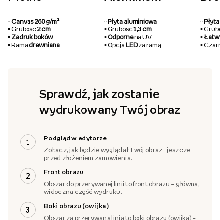
▫️ Canvas 260 g/m²
▫️ Płyta aluminiowa
▫️ Pły
▫️ Grubość
2 cm
▫️ Grubość
1,3 cm
▫️ Gru
▫️ Zadruk boków
▫️ Odporne
na UV
▫️ Łat
▫️ Rama
drewniana
▫️ Opcja
LED
za ramą
▫️ Cza
Sprawdź, jak zostanie
wydrukowany Twój obraz
Podgląd w edytorze
1
Zobacz, jak będzie wyglądał Twój obraz - jeszcze
przed złożeniem zamówienia.
Front obrazu
2
Obszar do przerywanej linii to front obrazu – główna,
widoczna część wydruku.
Boki obrazu (owijka)
3
Obszar za przerywaną linią to boki obrazu (owijka) –