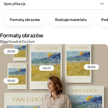
Formaty obrazów
Rodzaje materiału
Pod
Formaty obrazów
Pion
Kwadrat
Poziom