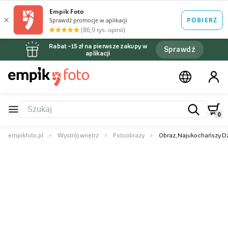
Rabat –15 zł na pierwsze zakupy w
Sprawdź
aplikacji
0
empikfoto.pl
Wystrój wnętrz
Fotoobrazy
Obraz, Najukochańszy Dz