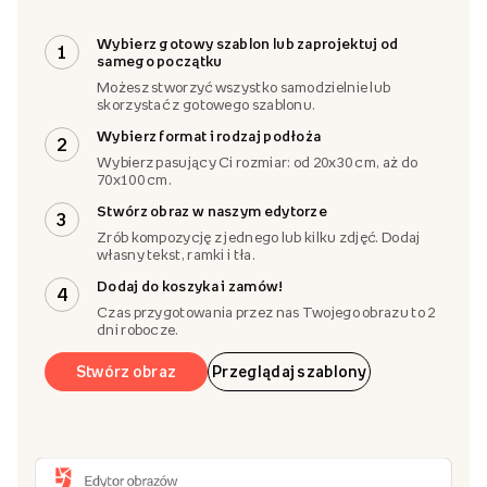
Wybierz gotowy szablon lub zaprojektuj od
1
samego początku
Możesz stworzyć wszystko samodzielnie lub
skorzystać z gotowego szablonu.
Wybierz format i rodzaj podłoża
2
Wybierz pasujący Ci rozmiar: od 20x30 cm, aż do
70x100 cm.
Stwórz obraz w naszym edytorze
3
Zrób kompozycję z jednego lub kilku zdjęć. Dodaj
własny tekst, ramki i tła.
Dodaj do koszyka i zamów!
4
Czas przygotowania przez nas Twojego obrazu to 2
dni robocze.
Stwórz obraz
Przeglądaj szablony