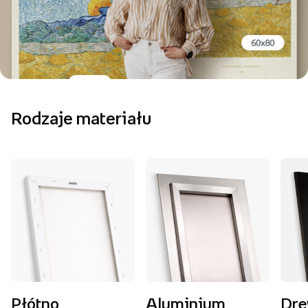
Rodzaje materiału
Płótno
Aluminium
Dr