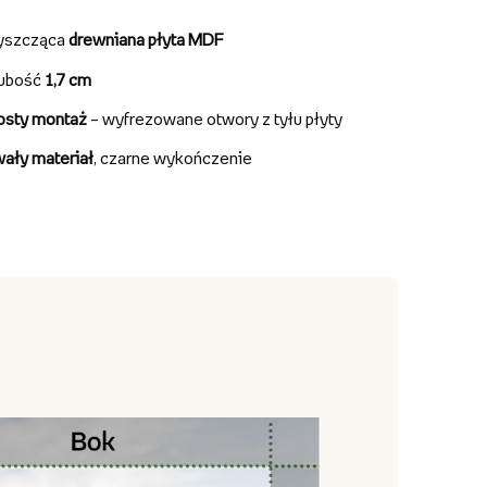
yszcząca
drewniana płyta MDF
ubość
1,7 cm
osty montaż
– wyfrezowane otwory z tyłu płyty
wały materiał
, czarne wykończenie