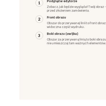
Podgląd w edytorze
1
Zobacz, jak będzie wyglądał Twój obraz -
przed złożeniem zamówienia.
Front obrazu
2
Obszar do przerywanej linii to front obra
widoczna część wydruku.
Boki obrazu (owijka)
3
Obszar za przerywaną linią to boki obrazu
nie umieszczaj tam ważnych elementów.