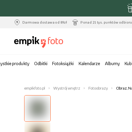
Darmowa dostawa od 89zł
Ponad 21 tys. punktów odbior
ystkie produkty
Odbitki
Fotoksiążki
Kalendarze
Albumy
Kub
empikfoto.pl
Wystrój wnętrz
Fotoobrazy
Obraz, N