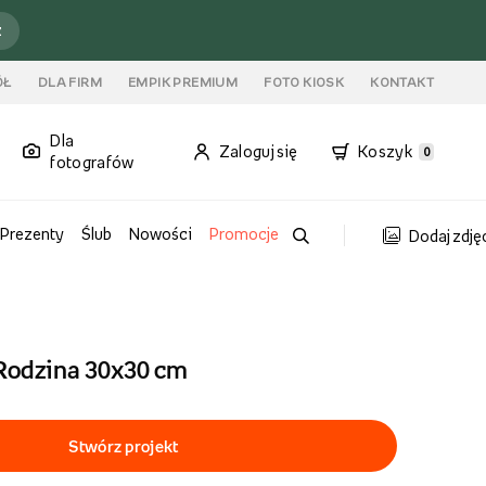
ź
ÓŁ
DLA FIRM
EMPIK PREMIUM
FOTO KIOSK
KONTAKT
Dla
Zaloguj się
Koszyk
0
fotografów
Prezenty
Ślub
Nowości
Promocje
Dodaj zdję