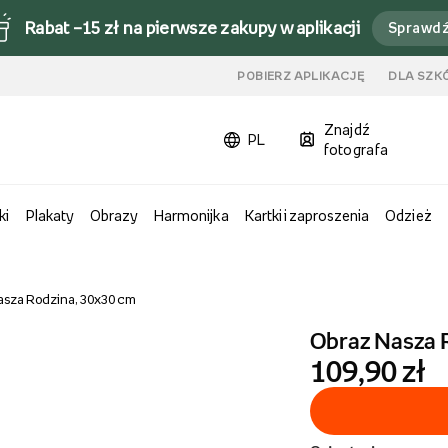
Rabat –15 zł na pierwsze zakupy w aplikacji
Sprawd
u
POBIERZ APLIKACJĘ
DLA SZK
Znajdź
PL
fotografa
ki
Plakaty
Obrazy
Harmonijka
Kartki i zaproszenia
Odzież
asza Rodzina, 30x30 cm