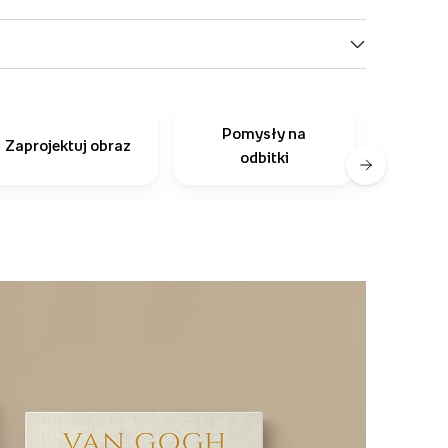
Pomysły na
Inni
Zaprojektuj obraz
odbitki
r