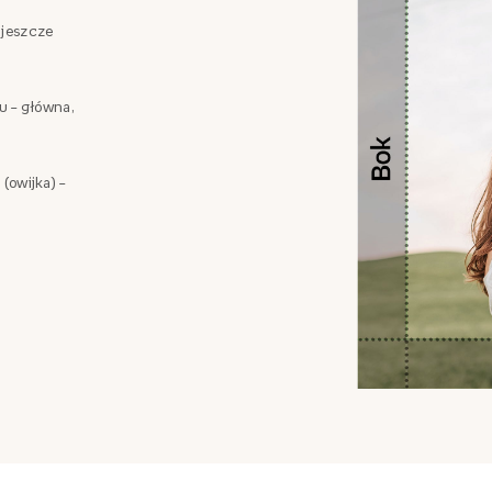
 jeszcze
zu – główna,
 (owijka) –