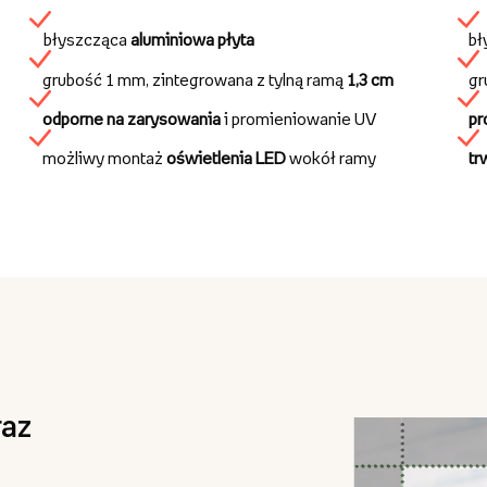
błyszcząca
aluminiowa płyta
bł
grubość 1 mm, zintegrowana z tylną ramą
1,3 cm
gr
odporne na zarysowania
i promieniowanie UV
pr
możliwy montaż
oświetlenia LED
wokół ramy
tr
az