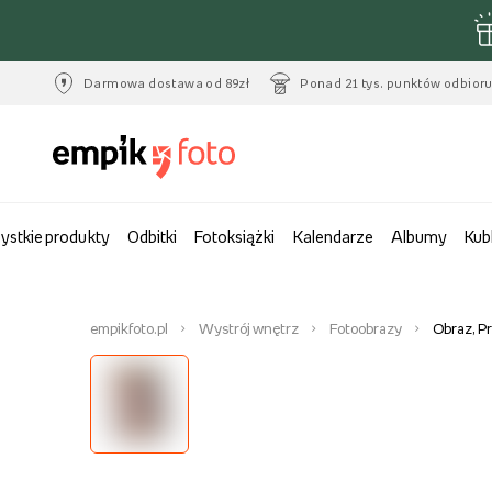
Darmowa dostawa od 89zł
Ponad 21 tys. punktów odbior
ystkie produkty
Odbitki
Fotoksiążki
Kalendarze
Albumy
Kub
empikfoto.pl
Wystrój wnętrz
Fotoobrazy
Obraz, P