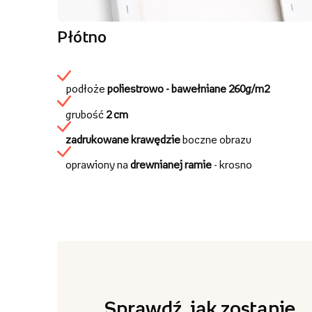
Płótno
podłoże
poliestrowo - bawełniane
260g/m2
grubość
2 cm
zadrukowane krawędzie
boczne obrazu
oprawiony na
drewnianej ramie
- krosno
Sprawdź, jak zostanie