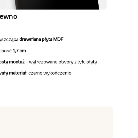
rewno
yszcząca
drewniana płyta MDF
ubość
1,7 cm
osty montaż
– wyfrezowane otwory z tyłu płyty
wały materiał
, czarne wykończenie