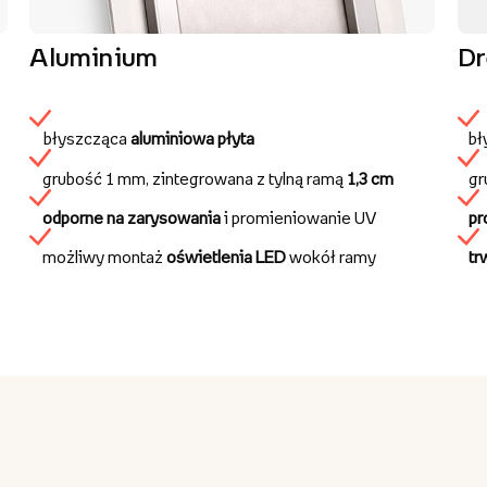
Aluminium
D
błyszcząca
aluminiowa płyta
bł
grubość 1 mm, zintegrowana z tylną ramą
1,3 cm
gr
odporne na zarysowania
i promieniowanie UV
pr
możliwy montaż
oświetlenia LED
wokół ramy
tr