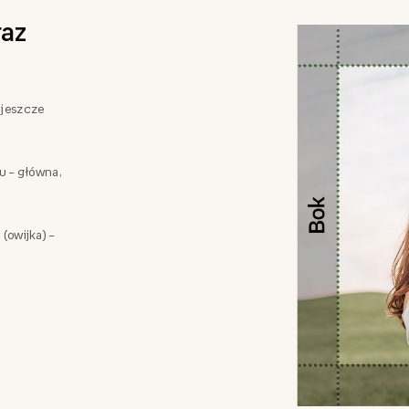
az
 jeszcze
zu – główna,
 (owijka) –