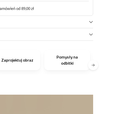
Pomysły na
Inni
Zaprojektuj obraz
odbitki
r