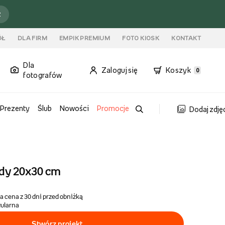
ź
ÓŁ
DLA FIRM
EMPIK PREMIUM
FOTO KIOSK
KONTAKT
Dla
Zaloguj się
Koszyk
0
fotografów
Prezenty
Ślub
Nowości
Promocje
Dodaj zdję