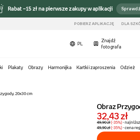
Rabat –15 zł na pierwsze zakupy w aplikacji
Sprawd
u
POBIERZ APLIKACJĘ
DLA SZK
Znajdź
PL
fotografa
ki
Plakaty
Obrazy
Harmonijka
Kartki i zaproszenia
Odzież
rzygody, 20x30 cm