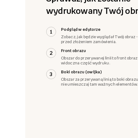
wydrukowany Twój obr
Podgląd w edytorze
1
Zobacz, jak będzie wyglądał Twój obraz -
przed złożeniem zamówienia.
Front obrazu
2
Obszar do przerywanej linii to front obra
widoczna część wydruku.
Boki obrazu (owijka)
3
Obszar za przerywaną linią to boki obrazu
nie umieszczaj tam ważnych elementów.