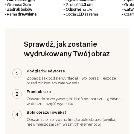
▫️ Grubość
2 cm
▫️ Grubość
1,3 cm
▫️ Gru
▫️ Zadruk boków
▫️ Odporne
na UV
▫️ Łat
▫️ Rama
drewniana
▫️ Opcja
LED
za ramą
▫️ Cza
Sprawdź, jak zostanie
wydrukowany Twój obraz
Podgląd w edytorze
1
Zobacz, jak będzie wyglądał Twój obraz - jeszcze
przed złożeniem zamówienia.
Front obrazu
2
Obszar do przerywanej linii to front obrazu – główna,
widoczna część wydruku.
Boki obrazu (owijka)
3
Obszar za przerywaną linią to boki obrazu (owijka) –
nie umieszczaj tam ważnych elementów.