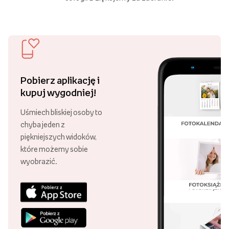
Obrazy personalizowane
dostępne w sklepie internetowym
Empik Foto pomogą Ci wyczarować oryginalne i pasujące do
wystroju mieszkania oraz Twojej osobowości dekoracje,
które uczynią Twoje wnętrze kompletnym i niepowtarzalnym.
Zobacz więcej
Obrazy personalizowane na płótnie
Jak sprawić, aby Twoje wnętrze każdego dnia zachwycało
Ciebie i Twoich domowników? Postaw na
personalizowane
obrazy na płótnie
, które możesz wykonać w sklepie
internetowym Empik Foto.
Darmowa dostawa
Złóż zamówienie za minimum 89 zł
W naszym asortymencie znajdziesz
fotoobrazy w różnych
i ciesz się darmową dostawą!
rozmiarach
, na które możesz nanosić wybrane grafiki,
zarówno w pionie, jak i w poziomie. Szeroki wybór formatów
Ponad 21 000 punktów odbioru
umożliwia Ci stworzenie oryginalnej galerii plakatów
Swoje zamówienie możesz odebrać
dostosowanej do unikalnej przestrzeni.
w różnych punktach, w całej Polsce!
Obraz na płótnie
to klasyczny wybór, który zawsze