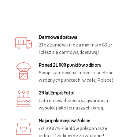
Ostatnio oglądane
Obrazy personalizowane - zamień swoją
przestrzeń w unikalne wnętrze!
Speronalizowana przestrzeń mieszkalna jest niezwykle
ważna dla
poczucia komfortu
i
stworzenia przytulnej
atmosfery
, która spełnia potrzeby i preferencje estetyczne
domowników. Dzięki personalizacji wnętrza, każde
pomieszczenie nabiera charakteru i staje się wyjątkowym
miejscem, które odzwierciedla osobowość oraz styl życia
mieszkańców. Wystrój wnętrza tworzą nie tylko meble i
elementy użytkowe, ale przede wszystkim dekoracje, w tym
dekoracje ścienne
, które nadają przytulności i wyrazistości
pomieszczeniu.