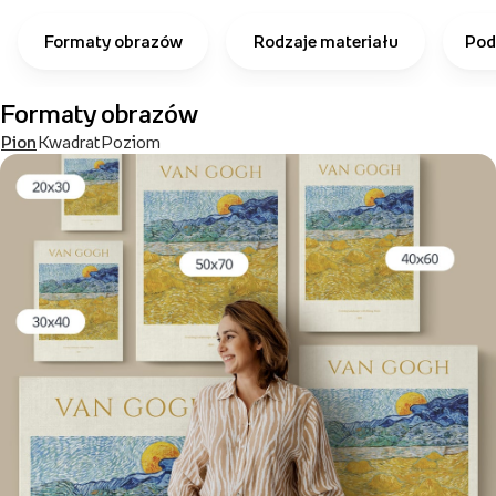
Formaty obrazów
Rodzaje materiału
Pod
Formaty obrazów
Pion
Kwadrat
Poziom