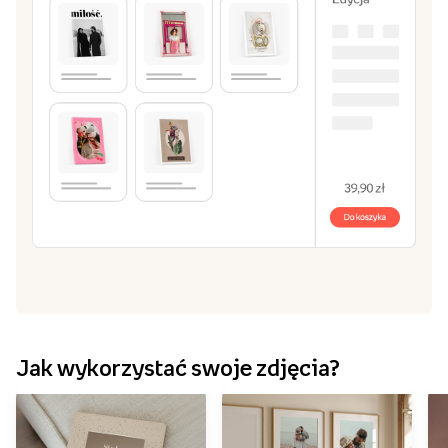
Stwórz obraz w naszym edytorze
3
Zrób kompozycję z jednego lub kilku zdjęć. Dodaj
własny tekst, ramki i tła.
Dodaj do koszyka i zamów!
4
Czas przygotowania przez nas Twojego obrazu to 2
dni robocze.
Stwórz obraz
Przeglądaj szablony